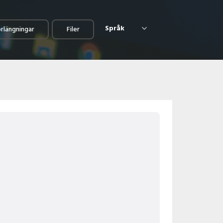
Språk
örlängningar
Filer