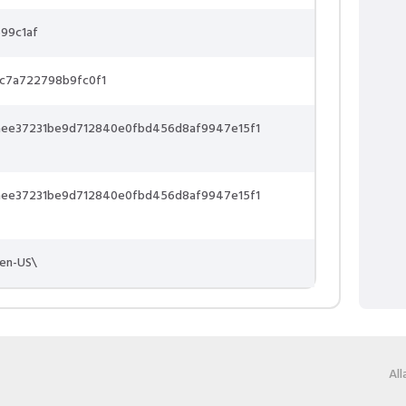
99c1af
c7a722798b9fc0f1
aee37231be9d712840e0fbd456d8af9947e15f1
aee37231be9d712840e0fbd456d8af9947e15f1
\en-US\
Al