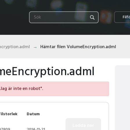
Filf
cryption.adml
Hämtar filen VolumeEncryption.adml
umeEncryption.adml
"Jag är inte en robot".
Filstorlek
Datum
97809
2014-11-21