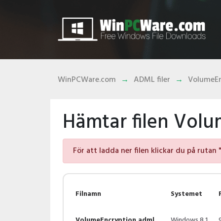
WinPCWare.com
ADML filer
VolumeEn
Hämtar filen Vol
För att ladda ner filen klickar du på rutan 
Filnamn
Systemet
VolumeEncryption.adml
Windows 8.1