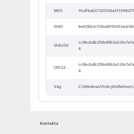
MD5
11cdf6a637203126a5f35982f5
SHA1
6e92bb3c55bad050302eafd9
cc9bcbdb2fbbd9b3a529cfef
SHA256
4
cc9bcbdb2fbbd9b3a529cfef
CRC32
4
Väg
C:\Windows\PolicyDefinitions
Kontakta