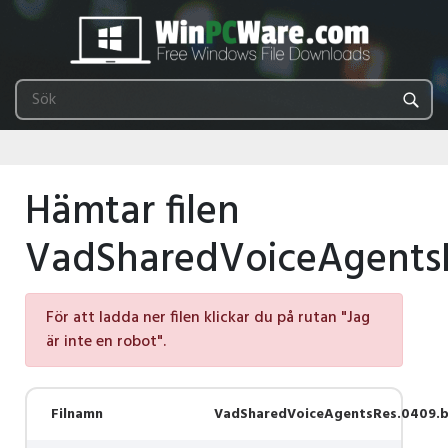
Hämtar filen
VadSharedVoiceAgentsR
För att ladda ner filen klickar du på rutan "Jag
är inte en robot".
Filnamn
VadSharedVoiceAgentsRes.0409.b