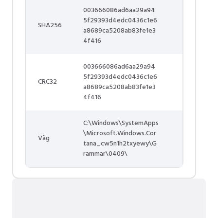
003666086ad6aa29a94
5f29393d4edc0436c1e6
SHA256
a8689ca5208ab83fe1e3
4f416
003666086ad6aa29a94
5f29393d4edc0436c1e6
CRC32
a8689ca5208ab83fe1e3
4f416
C:\Windows\SystemApps
\Microsoft.Windows.Cor
Väg
tana_cw5n1h2txyewy\G
rammar\0409\