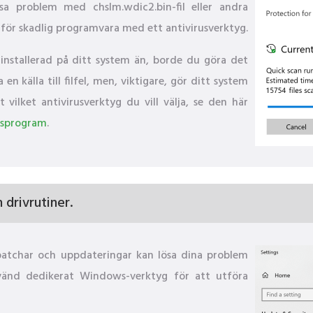
ösa problem med chslm.wdic2.bin-fil eller andra
för skadlig programvara med ett antivirusverktyg.
nstallerad på ditt system än, borde du göra det
n källa till filfel, men, viktigare, gör ditt system
vilket antivirusverktyg du vill välja, se den här
rusprogram
.
drivrutiner.
patchar och uppdateringar kan lösa dina problem
Använd dedikerat Windows-verktyg för att utföra