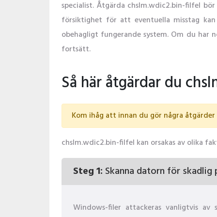
specialist. Åtgärda chslm.wdic2.bin-filfel bö
försiktighet för att eventuella misstag kan l
obehagligt fungerande system. Om du har n
fortsätt.
Så här åtgärdar du chsl
Kom ihåg att innan du gör några åtgärder r
chslm.wdic2.bin-filfel kan orsakas av olika f
Steg 1:
Skanna datorn för skadlig
Windows-filer attackeras vanligtvis a