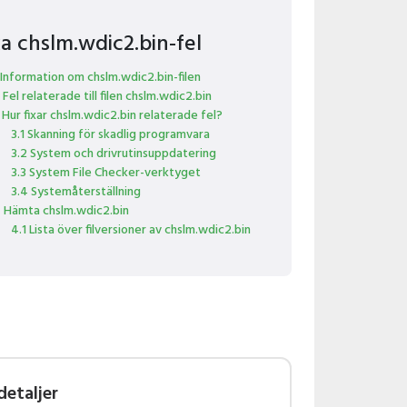
xa chslm.wdic2.bin-fel
 Information om chslm.wdic2.bin-filen
 Fel relaterade till filen chslm.wdic2.bin
 Hur fixar chslm.wdic2.bin relaterade fel?
3.1 Skanning för skadlig programvara
3.2 System och drivrutinsuppdatering
3.3 System File Checker-verktyget
3.4 Systemåterställning
 Hämta chslm.wdic2.bin
4.1 Lista över filversioner av chslm.wdic2.bin
detaljer