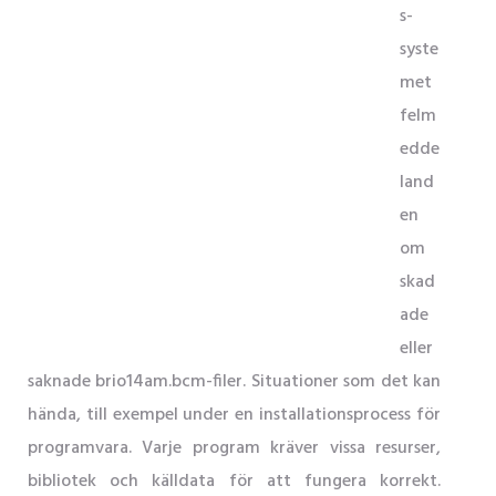
s-
syste
met
felm
edde
land
en
om
skad
ade
eller
saknade brio14am.bcm-filer. Situationer som det kan
hända, till exempel under en installationsprocess för
programvara. Varje program kräver vissa resurser,
bibliotek och källdata för att fungera korrekt.