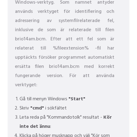
Windows-verktyg. Som namnet antyder
används verktyget för identifiering och
adressering av systemfilrelaterade fel,
inklusive de som är relaterade till filen
brio14am.bcm. Efter att ett fel som är
relaterat till %fileextension% -fil har
upptäckts försöker programmet automatiskt
ersätta filen brio14am.bcm med korrekt
fungerande version. För att använda
verktyget:
Gå till menyn Windows
"Start"
Skriv
"cmd"
i sökfältet
Leta reda på "Kommandotolk" resultat -
Kör
inte det ännu
:
Klicka på höger musknapp och välj "Kör som