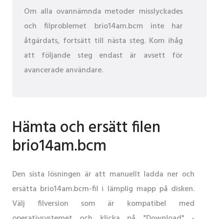
Om alla ovannämnda metoder misslyckades
och filproblemet brio14am.bcm inte har
åtgärdats, fortsätt till nästa steg. Kom ihåg
att följande steg endast är avsett för
avancerade användare.
Hämta och ersätt filen
brio14am.bcm
Den sista lösningen är att manuellt ladda ner och
ersätta brio14am.bcm-fil i lämplig mapp på disken.
Välj filversion som är kompatibel med
operativsystemet och klicka på "Download" -