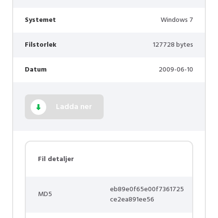
Systemet
Windows 7
Filstorlek
127728 bytes
Datum
2009-06-10
Ladda ner
Fil detaljer
eb89e0f65e00f7361725
MD5
ce2ea891ee56