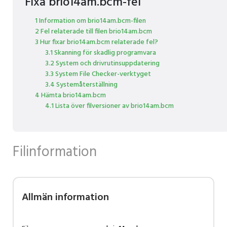
Fixa brio14am.bcm-fel
1 Information om brio14am.bcm-filen
2 Fel relaterade till filen brio14am.bcm
3 Hur fixar brio14am.bcm relaterade fel?
3.1 Skanning för skadlig programvara
3.2 System och drivrutinsuppdatering
3.3 System File Checker-verktyget
3.4 Systemåterställning
4 Hämta brio14am.bcm
4.1 Lista över filversioner av brio14am.bcm
Filinformation
Allmän information