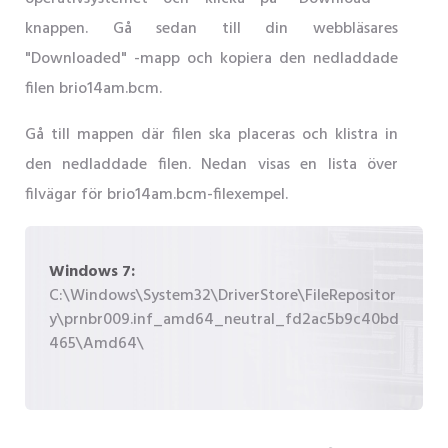
knappen. Gå sedan till din webbläsares
"Downloaded" -mapp och kopiera den nedladdade
filen brio14am.bcm.
Gå till mappen där filen ska placeras och klistra in
den nedladdade filen. Nedan visas en lista över
filvägar för brio14am.bcm-filexempel.
Windows 7:
C:\Windows\System32\DriverStore\FileRepositor
y\prnbr009.inf_amd64_neutral_fd2ac5b9c40bd
465\Amd64\