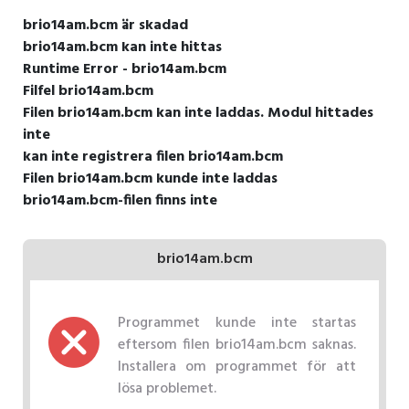
brio14am.bcm är skadad
brio14am.bcm kan inte hittas
Runtime Error - brio14am.bcm
Filfel brio14am.bcm
Filen brio14am.bcm kan inte laddas. Modul hittades
inte
kan inte registrera filen brio14am.bcm
Filen brio14am.bcm kunde inte laddas
brio14am.bcm-filen finns inte
brio14am.bcm
Programmet kunde inte startas
eftersom filen brio14am.bcm saknas.
Installera om programmet för att
lösa problemet.