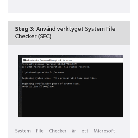
Steg 3:
Använd verktyget System File
Checker (SFC)
System File Checker är ett Microsoft