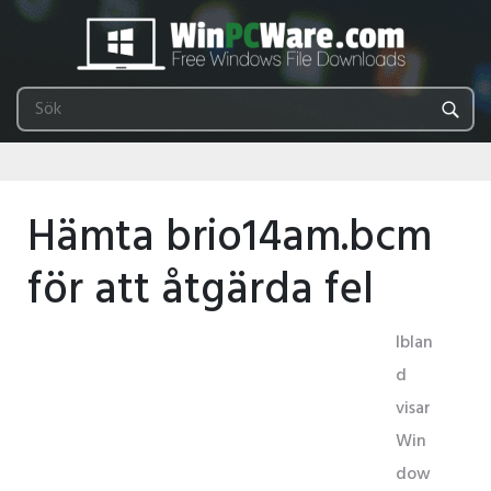
Hämta brio14am.bcm
för att åtgärda fel
Iblan
d
visar
Win
dow