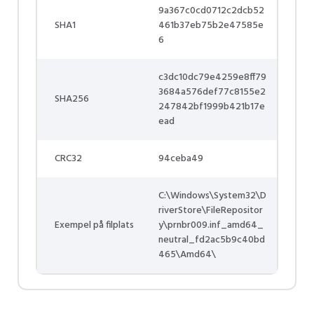
9a367c0cd0712c2dcb52
SHA1
461b37eb75b2e47585e
6
c3dc10dc79e4259e8ff79
3684a576def77c8155e2
SHA256
247842bf1999b421b17e
ead
CRC32
94ceba49
C:\Windows\System32\D
riverStore\FileRepositor
Exempel på filplats
y\prnbr009.inf_amd64_
neutral_fd2ac5b9c40bd
465\Amd64\