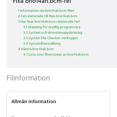
Fixa brio14ah.bcm-fel
1 Information om brio14ah.bcm-filen
2 Fel relaterade till filen brio14ah.bcm
3 Hur fixar brio14ah.bcm relaterade fel?
3.1 Skanning för skadlig programvara
3.2 System och drivrutinsuppdatering
3.3 System File Checker-verktyget
3.4 Systemåterställning
4 Hämta brio14ah.bcm
4.1 Lista över filversioner av brio14ah.bcm
Filinformation
Allmän information