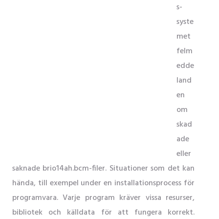
s-
syste
met
felm
edde
land
en
om
skad
ade
eller
saknade brio14ah.bcm-filer. Situationer som det kan
hända, till exempel under en installationsprocess för
programvara. Varje program kräver vissa resurser,
bibliotek och källdata för att fungera korrekt.