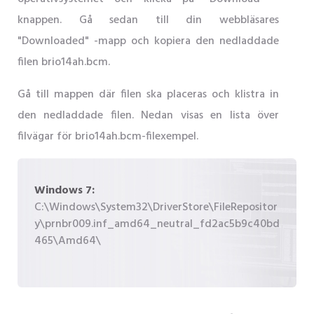
knappen. Gå sedan till din webbläsares
"Downloaded" -mapp och kopiera den nedladdade
filen brio14ah.bcm.
Gå till mappen där filen ska placeras och klistra in
den nedladdade filen. Nedan visas en lista över
filvägar för brio14ah.bcm-filexempel.
Windows 7:
C:\Windows\System32\DriverStore\FileRepositor
y\prnbr009.inf_amd64_neutral_fd2ac5b9c40bd
465\Amd64\