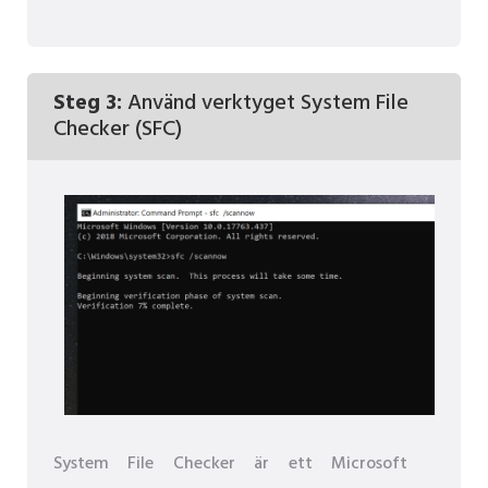
Steg 3:
Använd verktyget System File
Checker (SFC)
System File Checker är ett Microsoft