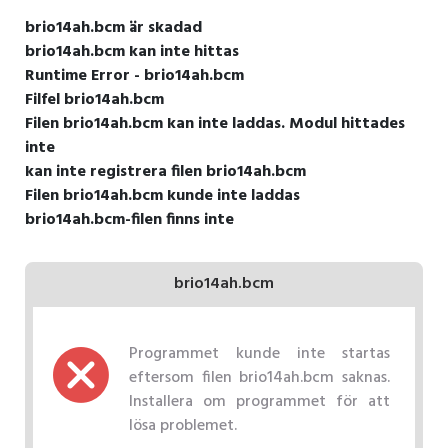
brio14ah.bcm är skadad
brio14ah.bcm kan inte hittas
Runtime Error - brio14ah.bcm
Filfel brio14ah.bcm
Filen brio14ah.bcm kan inte laddas. Modul hittades
inte
kan inte registrera filen brio14ah.bcm
Filen brio14ah.bcm kunde inte laddas
brio14ah.bcm-filen finns inte
brio14ah.bcm
Programmet kunde inte startas
eftersom filen brio14ah.bcm saknas.
Installera om programmet för att
lösa problemet.