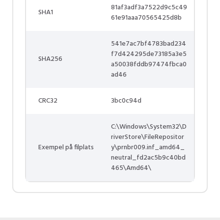
81af3adf3a7522d9c5c49
SHA1
61e91aaa70565425d8b
541e7ac7bf4783bad234
f7d424295de73185a3e5
SHA256
a50038fddb97474fbca0
ad46
CRC32
3bc0c94d
C:\Windows\System32\D
riverStore\FileRepositor
Exempel på filplats
y\prnbr009.inf_amd64_
neutral_fd2ac5b9c40bd
465\Amd64\