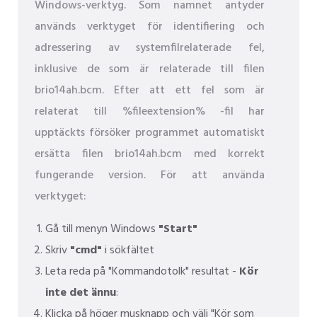
Windows-verktyg. Som namnet antyder
används verktyget för identifiering och
adressering av systemfilrelaterade fel,
inklusive de som är relaterade till filen
brio14ah.bcm. Efter att ett fel som är
relaterat till %fileextension% -fil har
upptäckts försöker programmet automatiskt
ersätta filen brio14ah.bcm med korrekt
fungerande version. För att använda
verktyget:
Gå till menyn Windows
"Start"
Skriv
"cmd"
i sökfältet
Leta reda på "Kommandotolk" resultat -
Kör
inte det ännu
:
Klicka på höger musknapp och välj "Kör som