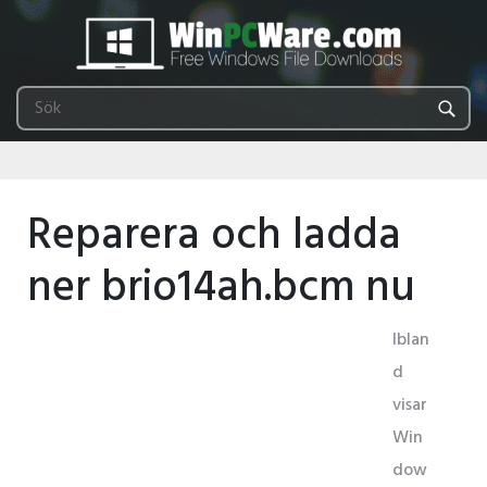
Reparera och ladda
ner brio14ah.bcm nu
Iblan
d
visar
Win
dow