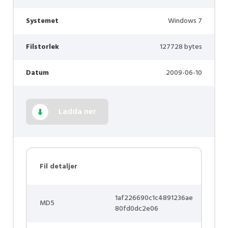
Systemet
Windows 7
Filstorlek
127728 bytes
Datum
2009-06-10
Ladda ner
Fil detaljer
1af226690c1c4891236ae
MD5
80fd0dc2e06