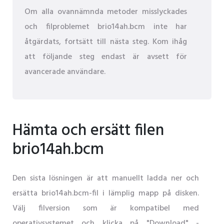
Om alla ovannämnda metoder misslyckades
och filproblemet brio14ah.bcm inte har
åtgärdats, fortsätt till nästa steg. Kom ihåg
att följande steg endast är avsett för
avancerade användare.
Hämta och ersätt filen
brio14ah.bcm
Den sista lösningen är att manuellt ladda ner och
ersätta brio14ah.bcm-fil i lämplig mapp på disken.
Välj filversion som är kompatibel med
operativsystemet och klicka på "Download" -