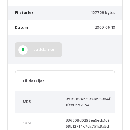
Filstorlek
127728 bytes
Datum
2009-06-10
Ladda ner
Fil detaljer
951c78946c3ca1a93964f
MD5
1fce0652054
836508d0293ea6edc1c9
SHA1
69b127f4c7dc751c9a5d