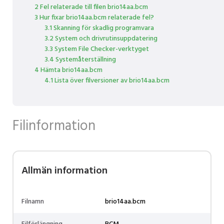
2 Fel relaterade till filen brio14aa.bcm
3 Hur fixar brio14aa.bcm relaterade fel?
3.1 Skanning för skadlig programvara
3.2 System och drivrutinsuppdatering
3.3 System File Checker-verktyget
3.4 Systemåterställning
4 Hämta brio14aa.bcm
4.1 Lista över filversioner av brio14aa.bcm
Filinformation
Allmän information
Filnamn
brio14aa.bcm