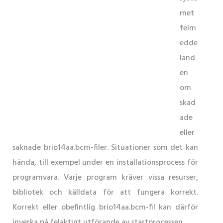
met
felm
edde
land
en
om
skad
ade
eller
saknade brio14aa.bcm-filer. Situationer som det kan
hända, till exempel under en installationsprocess för
programvara. Varje program kräver vissa resurser,
bibliotek och källdata för att fungera korrekt.
Korrekt eller obefintlig brio14aa.bcm-fil kan därför
inverka på felaktigt utförande av startprocessen.