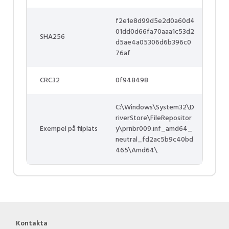
f2e1e8d99d5e2d0a60d4
01dd0d66fa70aaa1c53d2
SHA256
d5ae4a05306d6b396c0
76af
CRC32
0f948498
C:\Windows\System32\D
riverStore\FileRepositor
Exempel på filplats
y\prnbr009.inf_amd64_
neutral_fd2ac5b9c40bd
465\Amd64\
Kontakta