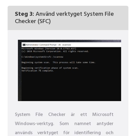
Steg 3:
Använd verktyget System File
Checker (SFC)
System File Checker är ett Microsoft
Windows-verktyg. Som namnet antyder
används verktyget för identifiering och