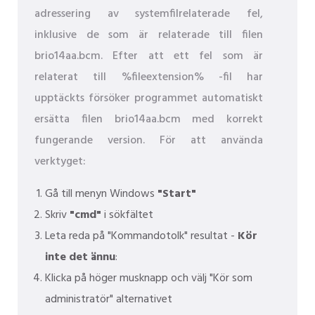
adressering av systemfilrelaterade fel,
inklusive de som är relaterade till filen
brio14aa.bcm. Efter att ett fel som är
relaterat till %fileextension% -fil har
upptäckts försöker programmet automatiskt
ersätta filen brio14aa.bcm med korrekt
fungerande version. För att använda
verktyget:
Gå till menyn Windows
"Start"
Skriv
"cmd"
i sökfältet
Leta reda på "Kommandotolk" resultat -
Kör
inte det ännu
:
Klicka på höger musknapp och välj "Kör som
administratör" alternativet