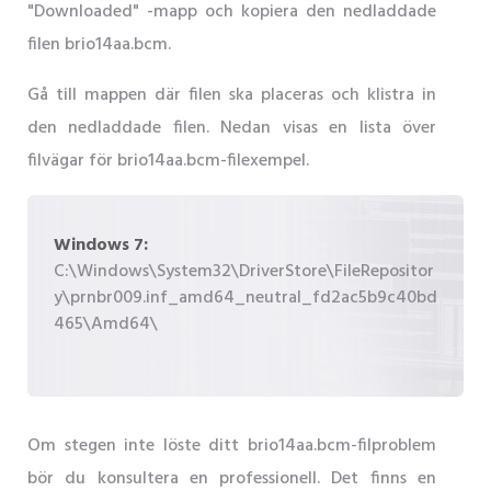
"Downloaded" -mapp och kopiera den nedladdade
filen brio14aa.bcm.
Gå till mappen där filen ska placeras och klistra in
den nedladdade filen. Nedan visas en lista över
filvägar för brio14aa.bcm-filexempel.
Windows 7:
C:\Windows\System32\DriverStore\FileRepositor
y\prnbr009.inf_amd64_neutral_fd2ac5b9c40bd
465\Amd64\
Om stegen inte löste ditt brio14aa.bcm-filproblem
bör du konsultera en professionell. Det finns en