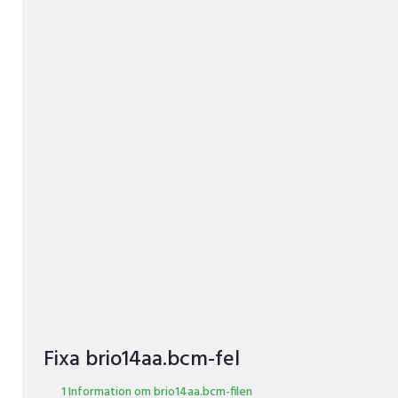
Fixa brio14aa.bcm-fel
1 Information om brio14aa.bcm-filen