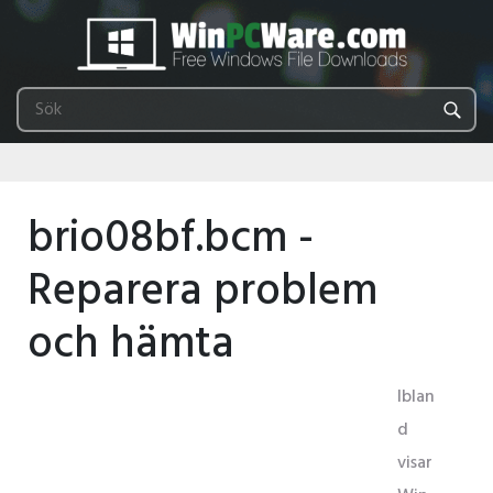
brio08bf.bcm -
Reparera problem
och hämta
Iblan
d
visar