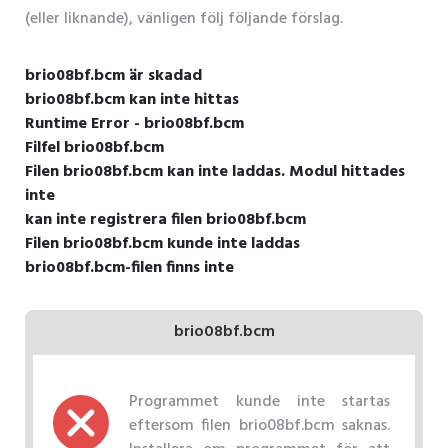
(eller liknande), vänligen följ följande förslag.
brio08bf.bcm är skadad
brio08bf.bcm kan inte hittas
Runtime Error - brio08bf.bcm
Filfel brio08bf.bcm
Filen brio08bf.bcm kan inte laddas. Modul hittades
inte
kan inte registrera filen brio08bf.bcm
Filen brio08bf.bcm kunde inte laddas
brio08bf.bcm-filen finns inte
brio08bf.bcm
Programmet kunde inte startas
eftersom filen brio08bf.bcm saknas.