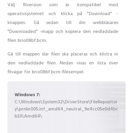
Välj filversion som är kompatibel med
operativsystemet och klicka på "Download" -
knappen. Gå sedan till din webbläsares
"Downloaded" -mapp och kopiera den nedladdade
filen brio08bf.bcm.
Gå till mappen där filen ska placeras och klistra in
den nedladdade filen. Nedan visas en lista över
filvägar för brio08bf.bcm-filexempel.
Windows 7:
C:\Windows\System32\DriverStore\FileRepositor
y\prnbr005.inf_amd64_neutral_9e4cc05e0d4bc
b33\Amd64\