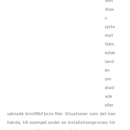
Win
dow
s-
syste
met
felm
edde
land
en
om
skad
ade
eller
saknade brio08bf.bcm-filer. Situationer som det kan
hända, till exempel under en installationsprocess för