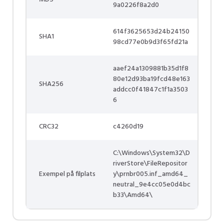
9a0226f8a2d0
614f3625653d24b24150
SHA1
98cd77e0b9d3f65fd21a
aaef24a1309881b35d1f8
80e12d93ba19fcd48e163
SHA256
addcc0f41847c1f1a3503
6
CRC32
c4260d19
C:\Windows\System32\D
riverStore\FileRepositor
Exempel på filplats
y\prnbr005.inf_amd64_
neutral_9e4cc05e0d4bc
b33\Amd64\