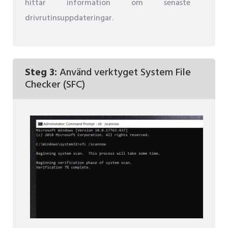
hittar information om senaste
drivrutinsuppdateringar.
Steg 3:
Använd verktyget System File
Checker (SFC)