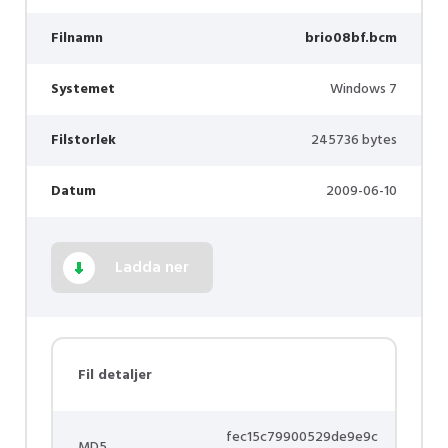
Filnamn
brio08bf.bcm
Systemet
Windows 7
Filstorlek
245736 bytes
Datum
2009-06-10
Ladda ner
Fil detaljer
fec15c79900529de9e9c
MD5