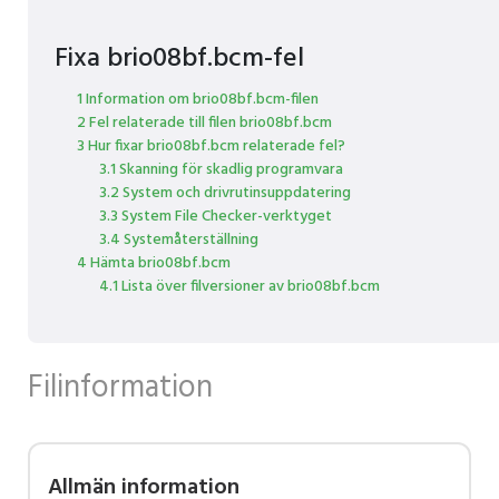
Fixa brio08bf.bcm-fel
1 Information om brio08bf.bcm-filen
2 Fel relaterade till filen brio08bf.bcm
3 Hur fixar brio08bf.bcm relaterade fel?
3.1 Skanning för skadlig programvara
3.2 System och drivrutinsuppdatering
3.3 System File Checker-verktyget
3.4 Systemåterställning
4 Hämta brio08bf.bcm
4.1 Lista över filversioner av brio08bf.bcm
Filinformation
Allmän information