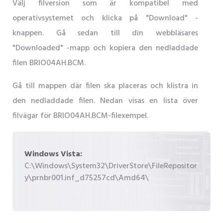
Välj filversion som är kompatibel med
operativsystemet och klicka på "Download" -
knappen. Gå sedan till din webbläsares
"Downloaded" -mapp och kopiera den nedladdade
filen BRIO04AH.BCM.
Gå till mappen där filen ska placeras och klistra in
den nedladdade filen. Nedan visas en lista över
filvägar för BRIO04AH.BCM-filexempel.
Windows Vista:
C:\Windows\System32\DriverStore\FileRepositor
y\prnbr001.inf_d75257cd\Amd64\