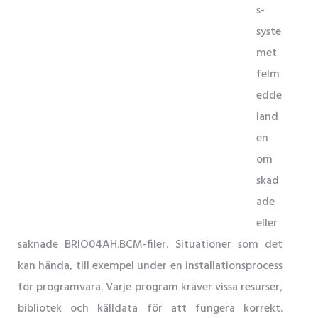
s-
syste
met
felm
edde
land
en
om
skad
ade
eller
saknade BRIO04AH.BCM-filer. Situationer som det
kan hända, till exempel under en installationsprocess
för programvara. Varje program kräver vissa resurser,
bibliotek och källdata för att fungera korrekt.