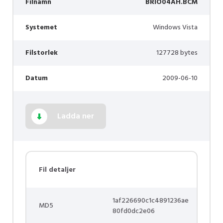
Filnamn
BRIO04AH.BCM
Systemet
Windows Vista
Filstorlek
127728 bytes
Datum
2009-06-10
Ladda ner
Fil detaljer
1af226690c1c4891236ae
MD5
80fd0dc2e06