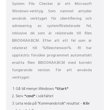
System File Checker är ett Microsoft
Windows-verktyg. Som namnet antyder
används verktyget för identifiering och
adressering av systemfilrelaterade fel,
inklusive de som är relaterade till filen
BRIO04AH.BCM. Efter att ett fel som är
relaterat till %fileextension% -fil har
upptäckts försöker programmet automatiskt
ersätta filen BRIO04AH.BCM med korrekt
fungerande version. För att använda
verktyget:
Gå till menyn Windows
"Start"
Skriv
"cmd"
i sökfältet
Leta reda på "Kommandotolk" resultat -
Kör