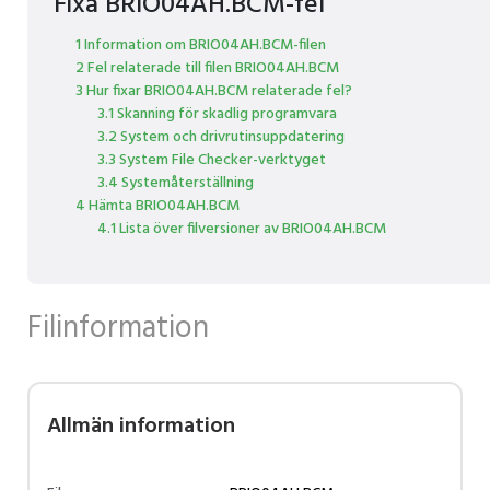
Fixa BRIO04AH.BCM-fel
1 Information om BRIO04AH.BCM-filen
2 Fel relaterade till filen BRIO04AH.BCM
3 Hur fixar BRIO04AH.BCM relaterade fel?
3.1 Skanning för skadlig programvara
3.2 System och drivrutinsuppdatering
3.3 System File Checker-verktyget
3.4 Systemåterställning
4 Hämta BRIO04AH.BCM
4.1 Lista över filversioner av BRIO04AH.BCM
Filinformation
Allmän information