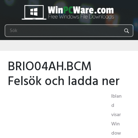
BRIO04AH.BCM
Felsök och ladda ner
Iblan
d
visar
Win
dow