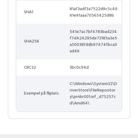
81af3adf3a7522d9c5c49
SHA1
61e91aaa70565425d8b
541e7ac7bf4783bad234
f7d424295de73185a3e5
SHA256
a50038fddb97474fbca0
ad46
CRC32
3bc0c94d
C:\Windows\System32\D
riverStore\FileRepositor
Exempel på filplats
y\prnbr001.inf_d75257c
d\Amd64\