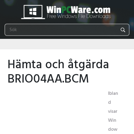
Hämta och åtgärda
BRIO04AA.BCM
Iblan
d
visar
Win
dow