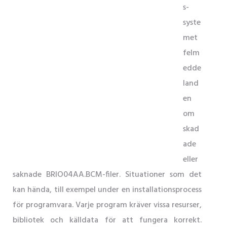
s-
syste
met
felm
edde
land
en
om
skad
ade
eller
saknade BRIO04AA.BCM-filer. Situationer som det
kan hända, till exempel under en installationsprocess
för programvara. Varje program kräver vissa resurser,
bibliotek och källdata för att fungera korrekt.