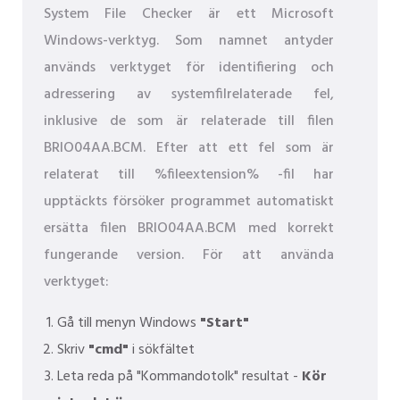
System File Checker är ett Microsoft
Windows-verktyg. Som namnet antyder
används verktyget för identifiering och
adressering av systemfilrelaterade fel,
inklusive de som är relaterade till filen
BRIO04AA.BCM. Efter att ett fel som är
relaterat till %fileextension% -fil har
upptäckts försöker programmet automatiskt
ersätta filen BRIO04AA.BCM med korrekt
fungerande version. För att använda
verktyget:
Gå till menyn Windows
"Start"
Skriv
"cmd"
i sökfältet
Leta reda på "Kommandotolk" resultat -
Kör