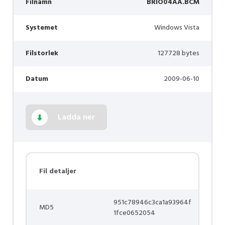
Filnamn
BRIO04AA.BCM
Systemet
Windows Vista
Filstorlek
127728 bytes
Datum
2009-06-10
Ladda ner
Fil detaljer
951c78946c3ca1a93964f
MD5
1fce0652054