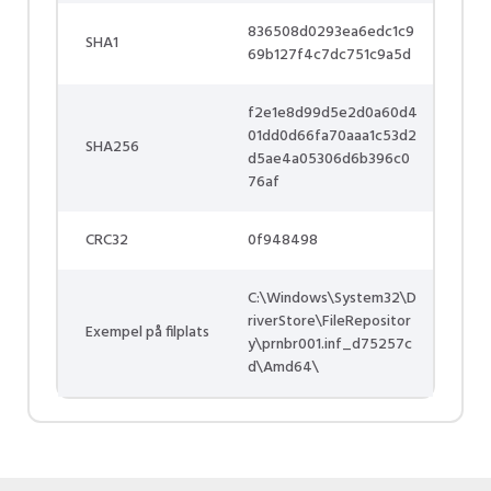
836508d0293ea6edc1c9
SHA1
69b127f4c7dc751c9a5d
f2e1e8d99d5e2d0a60d4
01dd0d66fa70aaa1c53d2
SHA256
d5ae4a05306d6b396c0
76af
CRC32
0f948498
C:\Windows\System32\D
riverStore\FileRepositor
Exempel på filplats
y\prnbr001.inf_d75257c
d\Amd64\