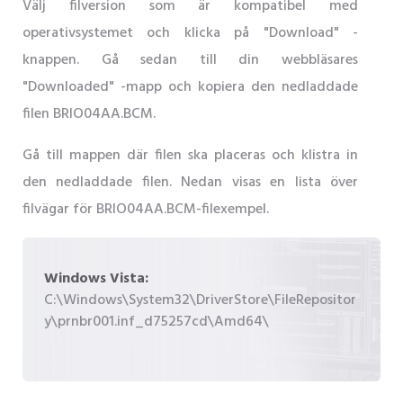
Välj filversion som är kompatibel med
operativsystemet och klicka på "Download" -
knappen. Gå sedan till din webbläsares
"Downloaded" -mapp och kopiera den nedladdade
filen BRIO04AA.BCM.
Gå till mappen där filen ska placeras och klistra in
den nedladdade filen. Nedan visas en lista över
filvägar för BRIO04AA.BCM-filexempel.
Windows Vista:
C:\Windows\System32\DriverStore\FileRepositor
y\prnbr001.inf_d75257cd\Amd64\