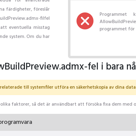
sedda för avancerade
a färdigheter, föreslår
Programmet k
uildPreview.admx-filfel
AllowBuildPr
att eventuella misstag
programmet för a
erande system. Om du har
owBuildPreview.admx-fel i bara nå
elaterade till systemfiler utföra en säkerhetskopia av dina data
olika faktorer, så det är användbart att försöka fixa dem med 
 programvara