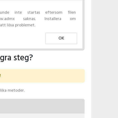
unde inte startas eftersom filen
eview.admx saknas. Installera om
tt lösa problemet.
OK
gra steg?
!
olika metoder.