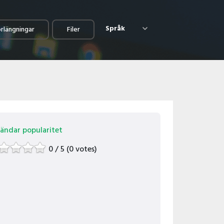
Språk
örlängningar
Filer
ändar popularitet
0 / 5 (0 votes)