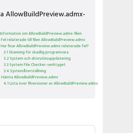
xa AllowBuildPreview.admx-
 Information om AllowBuildPreview.admx-filen
 Fel relaterade till filen AllowBuildPreview.admx
 Hur fixar AllowBuildPreview.admx relaterade fel?
3.1 Skanning för skadlig programvara
3.2 System och drivrutinsuppdatering
3.3 System File Checker-verktyget
3.4 Systemåterställning
 Hämta AllowBuildPreview.admx
4.1 Lista över filversioner av AllowBuildPreview.admx