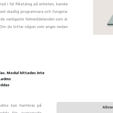
ad i fel filkatalog på enheten, kanske
d med skadlig programvara och fungerar
er de vanligaste felmeddelanden som är
x. Om du hittar någon som anges nedan
das. Modul hittades inte
w.admx
addas
.admx kan hanteras på
Allow