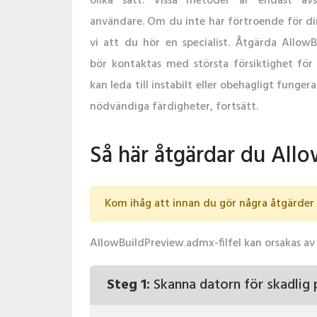
olika sätt. Vissa metoder är endast av
användare. Om du inte har förtroende för din
vi att du hör en specialist. Åtgärda AllowB
bör kontaktas med största försiktighet för 
kan leda till instabilt eller obehagligt fung
nödvändiga färdigheter, fortsätt.
Så här åtgärdar du All
Kom ihåg att innan du gör några åtgärder r
AllowBuildPreview.admx-filfel kan orsakas av 
Steg 1:
Skanna datorn för skadlig