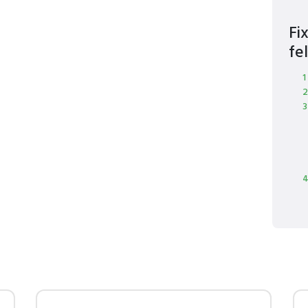
Fi
fel
1
2
3
4