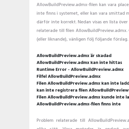
AllowBuildPreview.admx-filen kan vara placer
inte finns i systemet, eller kan vara smitta
därför inte korrekt. Nedan visas en lista öv
relaterade till filen AllowBuildPreview.adm
(eller liknande), vänligen följ följande förslag.
AllowBuildPreview.admx är skadad
AllowBuildPreview.admx kan inte hittas
Runtime Error - AllowBuildPreview.admx
Filfel AllowBuildPreview.admx
Filen AllowBuildPreview.admx kan inte lad
kan inte registrera filen AllowBuildPrevie
Filen AllowBuildPreview.admx kunde inte l
AllowBuildPreview.admx-filen finns inte
Problem relaterade till AllowBuildPreview