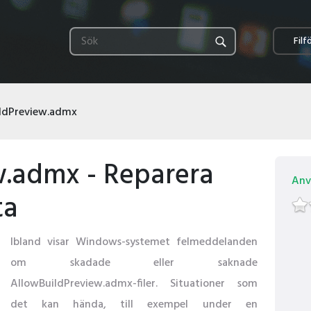
Filf
ldPreview.admx
w.admx - Reparera
Anv
ta
Ibland visar Windows-systemet felmeddelanden
om skadade eller saknade
AllowBuildPreview.admx-filer. Situationer som
det kan hända, till exempel under en