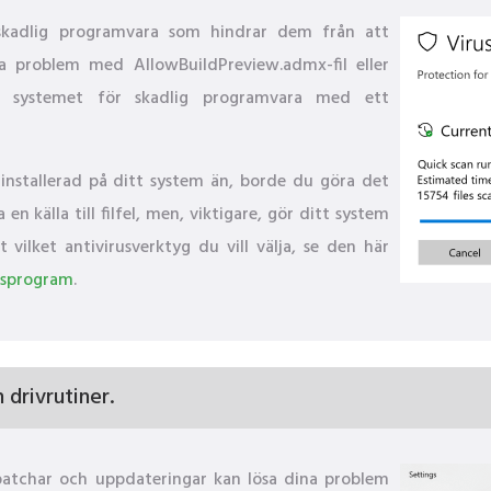
v skadlig programvara som hindrar dem från att
sa problem med AllowBuildPreview.admx-fil eller
a systemet för skadlig programvara med ett
nstallerad på ditt system än, borde du göra det
n källa till filfel, men, viktigare, gör ditt system
vilket antivirusverktyg du vill välja, se den här
rusprogram
.
drivrutiner.
patchar och uppdateringar kan lösa dina problem