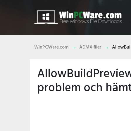
WinPCWare.com
ADMX filer
AllowBui
AllowBuildPrevie
problem och häm