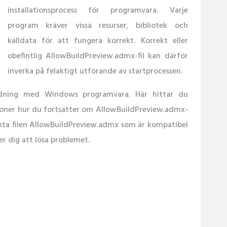
installationsprocess för programvara. Varje
program kräver vissa resurser, bibliotek och
källdata för att fungera korrekt. Korrekt eller
obefintlig AllowBuildPreview.admx-fil kan därför
inverka på felaktigt utförande av startprocessen.
ändning med Windows programvara. Här hittar du
tioner hur du fortsätter om AllowBuildPreview.admx-
ämta filen AllowBuildPreview.admx som är kompatibel
r dig att lösa problemet.