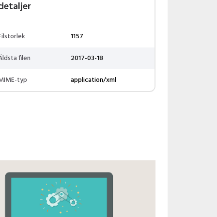
detaljer
Filstorlek
1157
Äldsta filen
2017-03-18
MIME-typ
application/xml