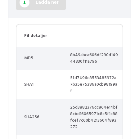
Ladda ner
Fil detaljer
8b49abca606df290d149
MD5
44330f11a796
5fd7496c8553485972a
SHA1
7b35e75386a0cb98199a
f
25d3882376cc864e14bf
8cbd16065971c8c5f1c88
SHA256
fcef7c60b4213604f893
272