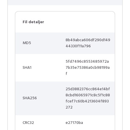
Fil detaljer
8b49abca606df290d149
MD5
44330f11a796
5fd7496c8553485972a
SHA1
7b35e75386a0cb98199a
f
25d3882376cc864e14bf
8cbd16065971c8c5f1c88
SHA256
fcef7c60b4213604f893
272
CRC32
e27170ba