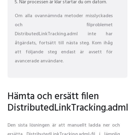
När processen är klar startar du om datorn.
Om alla ovannämnda metoder misslyckades
och filproblemet
DistributedLinkTracking.adml inte har
åtgärdats, fortsätt till nästa steg. Kom ihåg
att följande steg endast är avsett för
avancerade användare.
Hämta och ersätt filen
DistributedLinkTracking.adml
Den sista lösningen är att manuellt ladda ner och
ersätta DistributedLinkTracking.adml-fil i lämplig