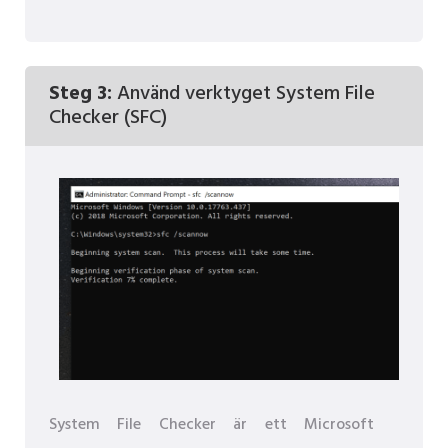
Steg 3:
Använd verktyget System File
Checker (SFC)
System File Checker är ett Microsoft