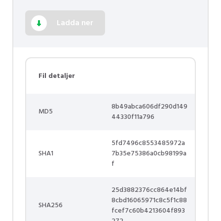
Ladda ner
Fil detaljer
8b49abca606df290d149
MD5
44330f11a796
5fd7496c8553485972a
SHA1
7b35e75386a0cb98199a
f
25d3882376cc864e14bf
8cbd16065971c8c5f1c88
SHA256
fcef7c60b4213604f893