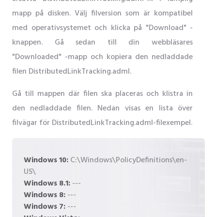
mapp på disken. Välj filversion som är kompatibel
med operativsystemet och klicka på "Download" -
knappen. Gå sedan till din webbläsares
"Downloaded" -mapp och kopiera den nedladdade
filen DistributedLinkTracking.adml.
Gå till mappen där filen ska placeras och klistra in
den nedladdade filen. Nedan visas en lista över
filvägar för DistributedLinkTracking.adml-filexempel.
Windows 10:
C:\Windows\PolicyDefinitions\en-
US\
Windows 8.1:
---
Windows 8:
---
Windows 7:
---