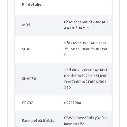
Fil detaljer
8b49abca606df290d149
MD5
44330f11a796
5fd7496c8553485972a
SHA1
7b35e75386a0cb98199a
f
25d3882376cc864e14bf
8cbd16065971c8c5f1c88
SHA256
fcef7c60b4213604f893
272
CRC32
e27170ba
C:\Windows\PolicyDefinit
Exempel på filplats
ions\en-US\