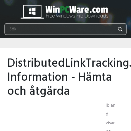
DistributedLinkTracking
Information - Hämta
och åtgärda
Iblan
d
visar