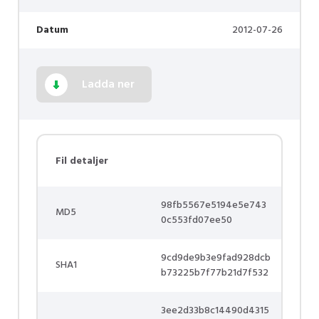
Datum
2012-07-26
Ladda ner
Fil detaljer
98fb5567e5194e5e743
MD5
0c553fd07ee50
9cd9de9b3e9fad928dcb
SHA1
b73225b7f77b21d7f532
3ee2d33b8c14490d4315