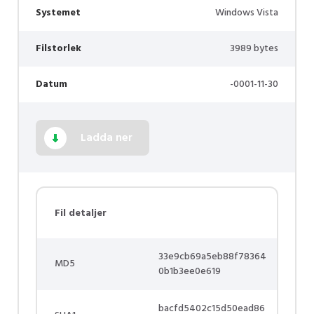
Systemet
Windows Vista
Filstorlek
3989 bytes
Datum
-0001-11-30
Ladda ner
Fil detaljer
33e9cb69a5eb88f78364
MD5
0b1b3ee0e619
bacfd5402c15d50ead86