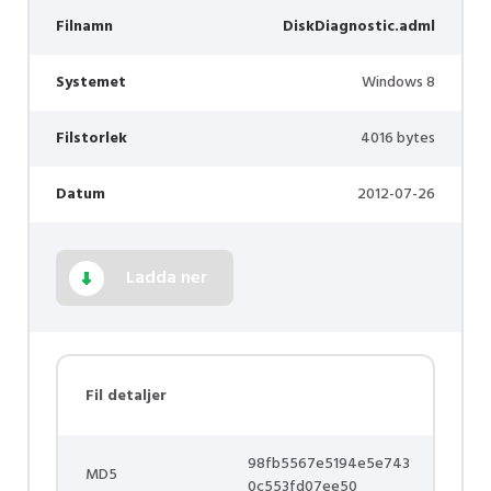
Filnamn
DiskDiagnostic.adml
Systemet
Windows 8
Filstorlek
4016 bytes
Datum
2012-07-26
Ladda ner
Fil detaljer
98fb5567e5194e5e743
MD5
0c553fd07ee50