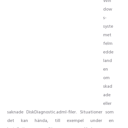
Win
dow
s-
syste
met
felm
edde
land
en
om
skad
ade
eller
saknade DiskDiagnostic.adml-filer. Situationer som
det kan hända, till exempel under en