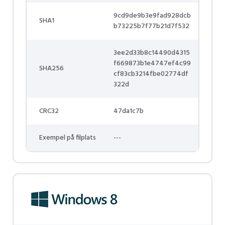
9cd9de9b3e9fad928dcb
SHA1
b73225b7f77b21d7f532
3ee2d33b8c14490d4315
f669873b1e4747ef4c99
SHA256
cf83cb3214fbe02774df
322d
CRC32
47da1c7b
Exempel på filplats
---