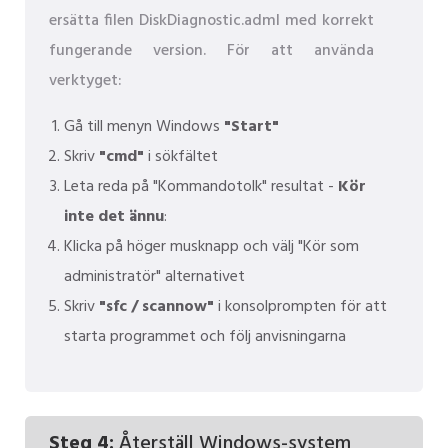
ersätta filen DiskDiagnostic.adml med korrekt
fungerande version. För att använda
verktyget:
Gå till menyn Windows
"Start"
Skriv
"cmd"
i sökfältet
Leta reda på "Kommandotolk" resultat -
Kör
inte det ännu
:
Klicka på höger musknapp och välj "Kör som
administratör" alternativet
Skriv
"sfc / scannow"
i konsolprompten för att
starta programmet och följ anvisningarna
Steg 4:
Återställ Windows-system