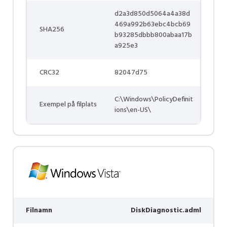
d2a3d850d5064a4a38d
469a992b63ebc4bcb69
SHA256
b93285dbbb800abaa17b
a925e3
CRC32
82047d75
C:\Windows\PolicyDefinit
Exempel på filplats
ions\en-US\
Filnamn
DiskDiagnostic.adml