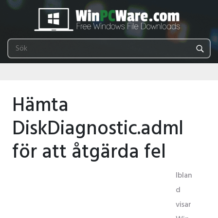
Hämta
DiskDiagnostic.adml
för att åtgärda fel
Iblan
d
visar