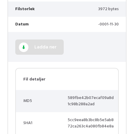
Filstorlek
3972 bytes
Datum
-0001-11-30
Ladda ner
Fil detaljer
589fbe42b07ecaf09a8d
MD5
1c98b288a2ad
5cc9eea8b3bc8b5e5ab8
SHA1
72ca263c4a080fb84e8a