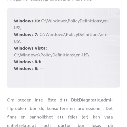
Windows 10:
C:\Windows\PolicyDefinitions\en-
US\
Windows 7:
C:\Windows\PolicyDefinitions\en-
US\
Windows Vista:
C:\Windows\PolicyDefinitions\en-US\
Windows 8.1:
---
Windows 8:
---
Om stegen inte löste ditt DiskDiagnostic.adml-
filproblem bör du konsultera en professionell. Det
finns en sannolikhet att felet (er) kan vara
enhetrelaterat och därför bör lösas på