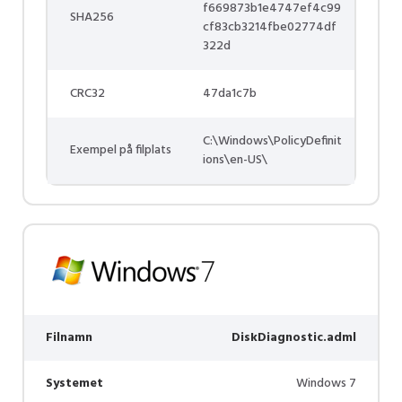
f669873b1e4747ef4c99
SHA256
cf83cb3214fbe02774df
322d
CRC32
47da1c7b
C:\Windows\PolicyDefinit
Exempel på filplats
ions\en-US\
Filnamn
DiskDiagnostic.adml
Systemet
Windows 7