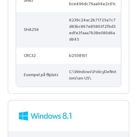
SHA1
bce496dc76aa04e2c61c
6239c24ac2b71725a7c7
d83bc867e85803f2fbd3
SHA256
edfe3faaa7b38e080d6a
d645
CRC32
b2508101
C:\Windows\PolicyDefinit
Exempel på filplats
ions\en-US\