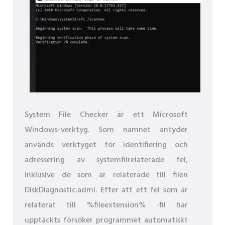
System File Checker är ett Microsoft
Windows-verktyg. Som namnet antyder
används verktyget för identifiering och
adressering av systemfilrelaterade fel,
inklusive de som är relaterade till filen
DiskDiagnostic.adml. Efter att ett fel som är
relaterat till %fileextension% -fil har
upptäckts försöker programmet automatiskt