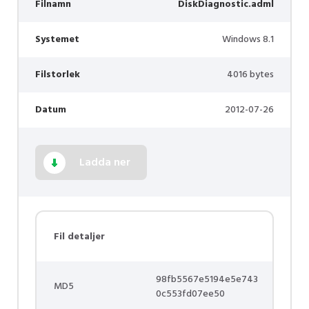
Filnamn
DiskDiagnostic.adml
Systemet
Windows 8.1
Filstorlek
4016 bytes
Datum
2012-07-26
Ladda ner
Fil detaljer
98fb5567e5194e5e743
MD5
0c553fd07ee50