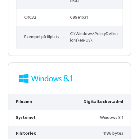
c6a2
CRC32
689e1b31
C:\Windows\PolicyDefinit
Exempel på filplats
ions\en-US\
Filnamn
DigitalLocker.adml
Systemet
Windows 8.1
Filstorlek
1186 bytes