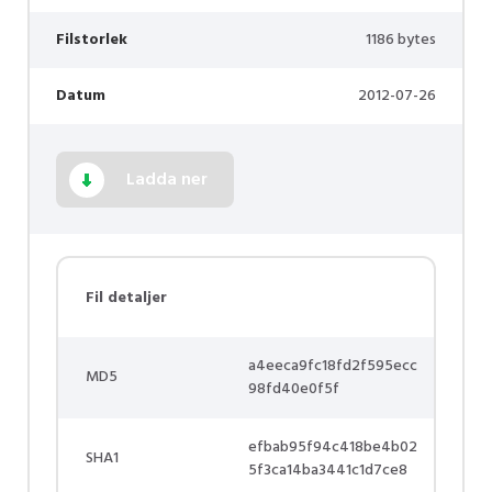
Filstorlek
1186 bytes
Datum
2012-07-26
Ladda ner
Fil detaljer
a4eeca9fc18fd2f595ecc
MD5
98fd40e0f5f
efbab95f94c418be4b02
SHA1
5f3ca14ba3441c1d7ce8