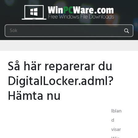
Så här reparerar du
DigitalLocker.adml?
Hämta nu
Iblan
d
visar