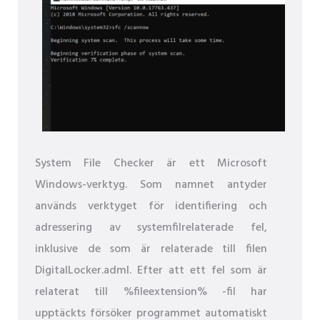
System File Checker är ett Microsoft
Windows-verktyg. Som namnet antyder
används verktyget för identifiering och
adressering av systemfilrelaterade fel,
inklusive de som är relaterade till filen
DigitalLocker.adml. Efter att ett fel som är
relaterat till %fileextension% -fil har
upptäckts försöker programmet automatiskt