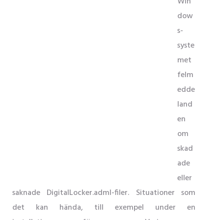
Win
dow
s-
syste
met
felm
edde
land
en
om
skad
ade
eller
saknade DigitalLocker.adml-filer. Situationer som
det kan hända, till exempel under en