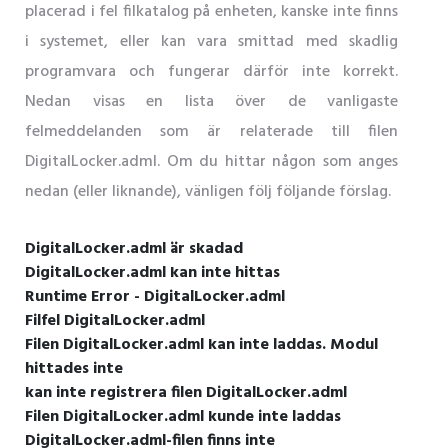
placerad i fel filkatalog på enheten, kanske inte finns
i systemet, eller kan vara smittad med skadlig
programvara och fungerar därför inte korrekt.
Nedan visas en lista över de vanligaste
felmeddelanden som är relaterade till filen
DigitalLocker.adml. Om du hittar någon som anges
nedan (eller liknande), vänligen följ följande förslag.
DigitalLocker.adml är skadad
DigitalLocker.adml kan inte hittas
Runtime Error - DigitalLocker.adml
Filfel DigitalLocker.adml
Filen DigitalLocker.adml kan inte laddas. Modul
hittades inte
kan inte registrera filen DigitalLocker.adml
Filen DigitalLocker.adml kunde inte laddas
DigitalLocker.adml-filen finns inte