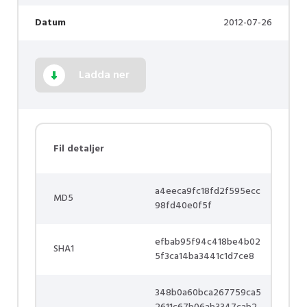
Datum
2012-07-26
Ladda ner
Fil detaljer
a4eeca9fc18fd2f595ecc
MD5
98fd40e0f5f
efbab95f94c418be4b02
SHA1
5f3ca14ba3441c1d7ce8
348b0a60bca267759ca5