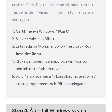
ersätta filen DigitalLocker.adml med korrekt
fungerande version. För att använda
verktyget:
Gå till menyn Windows
"Start"
Skriv
"cmd"
i sökfältet
Leta reda på "Kommandotolk" resultat -
Kör
inte det ännu
:
Klicka på höger musknapp och välj "Kör som
administratör" alternativet
Skriv
"sfc / scannow"
i konsolprompten för att
starta programmet och följ anvisningarna
Steg 4:
Återställ Windows-system