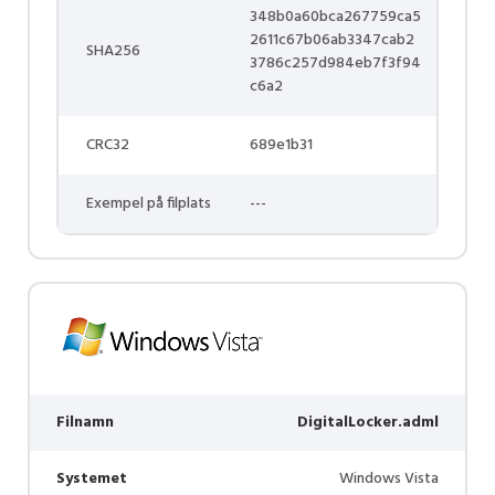
348b0a60bca267759ca5
2611c67b06ab3347cab2
SHA256
3786c257d984eb7f3f94
c6a2
CRC32
689e1b31
Exempel på filplats
---
Filnamn
DigitalLocker.adml
Systemet
Windows Vista