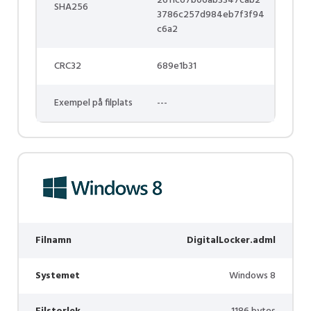
2611c67b06ab3347cab2
SHA256
3786c257d984eb7f3f94
c6a2
CRC32
689e1b31
Exempel på filplats
---
Filnamn
DigitalLocker.adml
Systemet
Windows 8