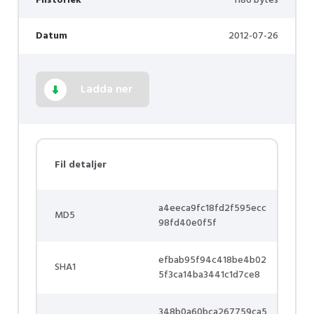
Filstorlek
1186 bytes
Datum
2012-07-26
Ladda ner
Fil detaljer
a4eeca9fc18fd2f595ecc
MD5
98fd40e0f5f
efbab95f94c418be4b02
SHA1
5f3ca14ba3441c1d7ce8
348b0a60bca267759ca5