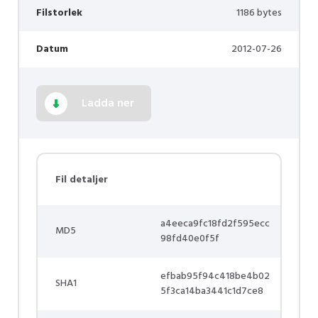
Filstorlek
1186 bytes
Datum
2012-07-26
Ladda ner
Fil detaljer
a4eeca9fc18fd2f595ecc
MD5
98fd40e0f5f
efbab95f94c418be4b02
SHA1
5f3ca14ba3441c1d7ce8