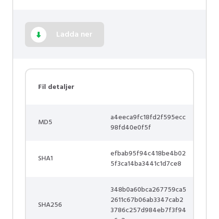
Ladda ner
Fil detaljer
a4eeca9fc18fd2f595ecc
MD5
98fd40e0f5f
efbab95f94c418be4b02
SHA1
5f3ca14ba3441c1d7ce8
348b0a60bca267759ca5
2611c67b06ab3347cab2
SHA256
3786c257d984eb7f3f94