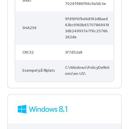
SHA1
7024f986f66c9a1dc3e
9fd19f6fbd48192d8aed
63bc9160b65707869419
SHA256
3d6249937e7f6c2576b
262de
CRC32
3f7d52a8
C:\Windows\PolicyDefinit
Exempel på filplats
ions\en-US\