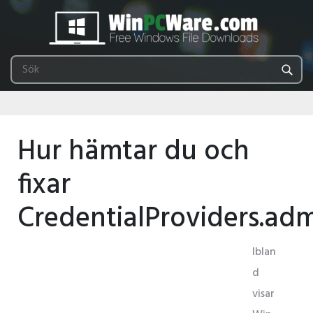
Hur hämtar du och
fixar
CredentialProviders.ad
Iblan
d
visar