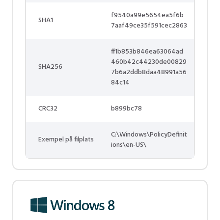
f9540a99e5654ea5f6b
SHA1
7aaf49ce35f591cec2863
ff1b853b846ea63064ad
460b42c44230de00829
SHA256
7b6a2ddb8daa48991a56
84c14
CRC32
b899bc78
C:\Windows\PolicyDefinit
Exempel på filplats
ions\en-US\