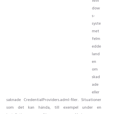
Win
dow
s-
syste
met
felm
edde
land
en
om
skad
ade
eller
saknade CredentialProviders.adml-filer. Situationer
som det kan hända, till exempel under en