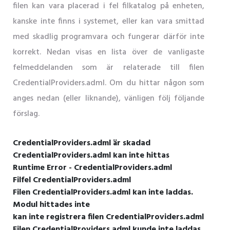
filen kan vara placerad i fel filkatalog på enheten,
kanske inte finns i systemet, eller kan vara smittad
med skadlig programvara och fungerar därför inte
korrekt. Nedan visas en lista över de vanligaste
felmeddelanden som är relaterade till filen
CredentialProviders.adml. Om du hittar någon som
anges nedan (eller liknande), vänligen följ följande
förslag.
CredentialProviders.adml är skadad
CredentialProviders.adml kan inte hittas
Runtime Error - CredentialProviders.adml
Filfel CredentialProviders.adml
Filen CredentialProviders.adml kan inte laddas.
Modul hittades inte
kan inte registrera filen CredentialProviders.adml
Filen CredentialProviders.adml kunde inte laddas