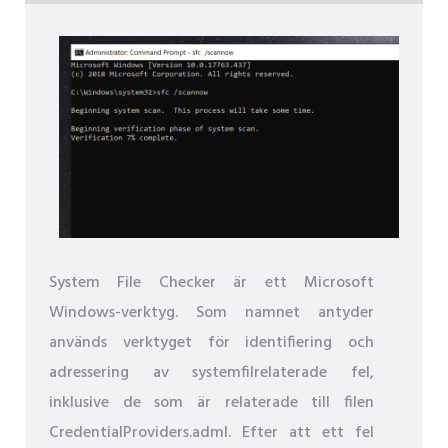
System File Checker är ett Microsoft
Windows-verktyg. Som namnet antyder
används verktyget för identifiering och
adressering av systemfilrelaterade fel,
inklusive de som är relaterade till filen
CredentialProviders.adml. Efter att ett fel