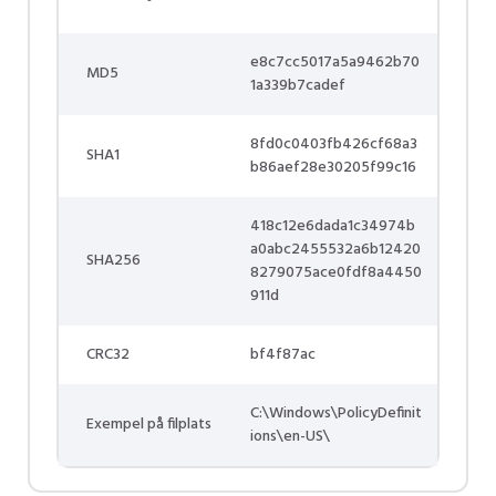
e8c7cc5017a5a9462b70
MD5
1a339b7cadef
8fd0c0403fb426cf68a3
SHA1
b86aef28e30205f99c16
418c12e6dada1c34974b
a0abc2455532a6b12420
SHA256
8279075ace0fdf8a4450
911d
CRC32
bf4f87ac
C:\Windows\PolicyDefinit
Exempel på filplats
ions\en-US\