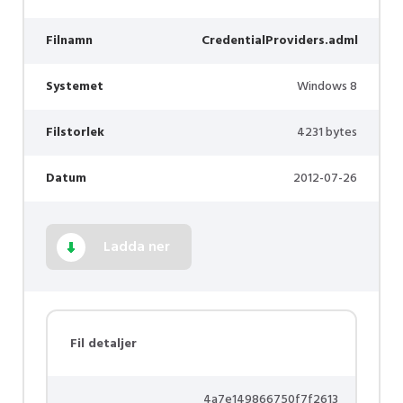
Filnamn
CredentialProviders.adml
Systemet
Windows 8
Filstorlek
4231 bytes
Datum
2012-07-26
Ladda ner
Fil detaljer
4a7e149866750f7f2613