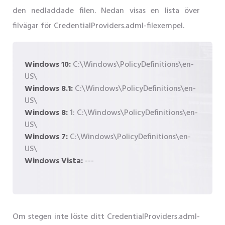
den nedladdade filen. Nedan visas en lista över
filvägar för CredentialProviders.adml-filexempel.
Windows 10:
C:\Windows\PolicyDefinitions\en-
US\
Windows 8.1:
C:\Windows\PolicyDefinitions\en-
US\
Windows 8:
1: C:\Windows\PolicyDefinitions\en-
US\
Windows 7:
C:\Windows\PolicyDefinitions\en-
US\
Windows Vista:
---
Om stegen inte löste ditt CredentialProviders.adml-