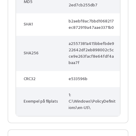
MD5
2ed7cb255db7
b2aebf8ac7bbd1068217
SHA1
ec872919a47aae3371b0
a2557381a415bbefbde9
22642df2eb898002c5c
SHA256
ce9e263facf8e64fdf4a
baa7f
CRC32
e533596b
1:
Exempel på filplats
C:\Windows\PolicyDefinit
ions\en-US\