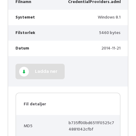
Filnamn
CredentialProviders.adml
Systemet
Windows 8.1
Filstorlek
5460 bytes
Datum
2014-11-21
Ladda ner
Fil detaljer
b735ff00bd6511f0525c7
MD5
4881042cfbf