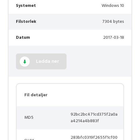
Systemet
Windows 10
Filstorlek
7304 bytes
Datum
2017-03-18
Ladda ner
Fil detaljer
92bc2bc471cd375f2a0a
MD5
a4214a4b883f
283bfc0319f2655f1cf00