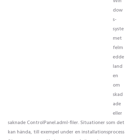
Win
dow
s-
syste
met
felm
edde
land
en
om
skad
ade
eller
saknade ControlPanel.adml-filer. Situationer som det
kan hända, till exempel under en installationsprocess