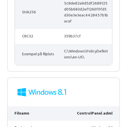
5c8de82a9d5df2689125
d05b683d2ef1260f0fd5
SHA256
d30e3e3eac4428457b1b
acaf
CRC32
359b37cf
C:\Windows\PolicyDefinit
Exempel på filplats
ions\en-US\
Filnamn
ControlPanel.adml