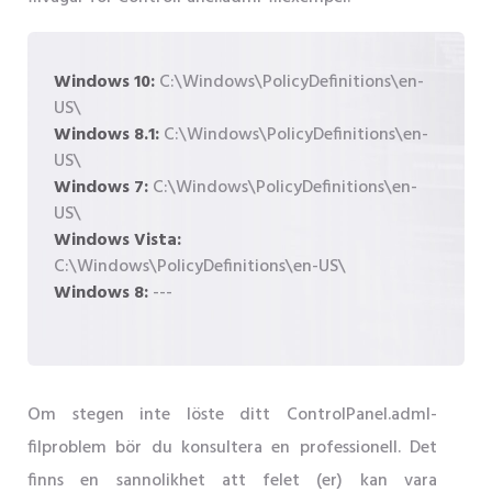
Windows 10:
C:\Windows\PolicyDefinitions\en-
US\
Windows 8.1:
C:\Windows\PolicyDefinitions\en-
US\
Windows 7:
C:\Windows\PolicyDefinitions\en-
US\
Windows Vista:
C:\Windows\PolicyDefinitions\en-US\
Windows 8:
---
Om stegen inte löste ditt ControlPanel.adml-
filproblem bör du konsultera en professionell. Det
finns en sannolikhet att felet (er) kan vara