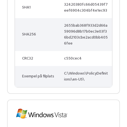
32420380fc66d05439f7
SHA1
eef6904c304bf4e1ec93
2655bab368f933d2d66a
59096d8b17b0ec3e03f3
SHA256
6bd2103cbe2acd0bb405
6fee
CRC32
c550cec4
C:\Windows\PolicyDefinit
Exempel på filplats
ions\en-US\