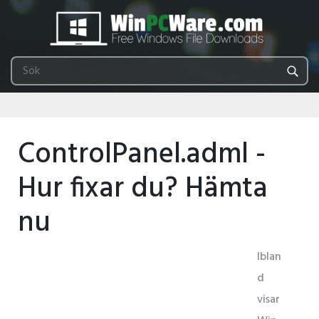
ControlPanel.adml -
Hur fixar du? Hämta
nu
Iblan
d
visar