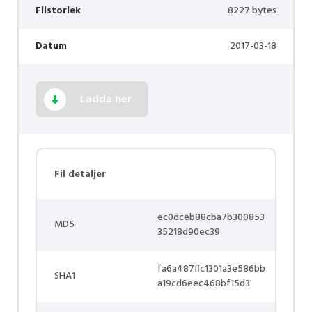
Filstorlek
8227 bytes
Datum
2017-03-18
Ladda ner
Fil detaljer
ec0dceb88cba7b300853
MD5
35218d90ec39
fa6a487ffc1301a3e586bb
SHA1
a19cd6eec468bf15d3