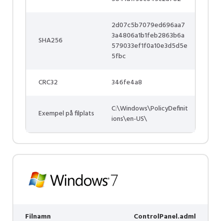
2d07c5b7079ed696aa7
3a4806a1b1feb2863b6a
SHA256
579033ef1f0a10e3d5d5e
5fbc
CRC32
346fe4a8
C:\Windows\PolicyDefinit
Exempel på filplats
ions\en-US\
Filnamn
ControlPanel.adml