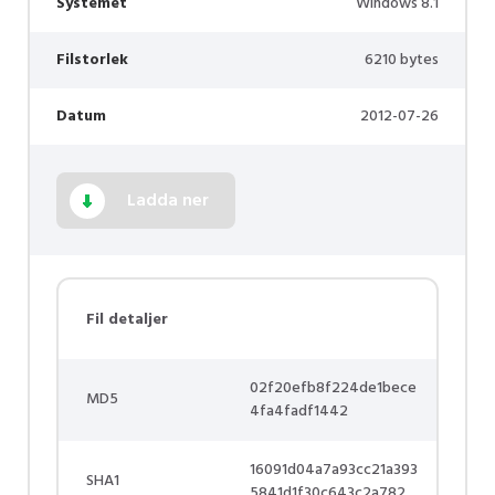
Systemet
Windows 8.1
Filstorlek
6210 bytes
Datum
2012-07-26
Ladda ner
Fil detaljer
02f20efb8f224de1bece
MD5
4fa4fadf1442
16091d04a7a93cc21a393
SHA1
5841d1f30c643c2a782