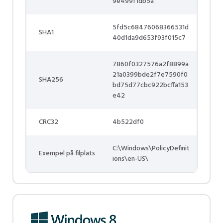
9e499f1db5a
5fd5c68476068366531d
SHA1
40d1da9d653f93f015c7
7860f0327576a2f8899a
21a0399bde2f7e7590f0
SHA256
bd75d77cbc922bcffa153
e42
CRC32
4b522df0
C:\Windows\PolicyDefinit
Exempel på filplats
ions\en-US\