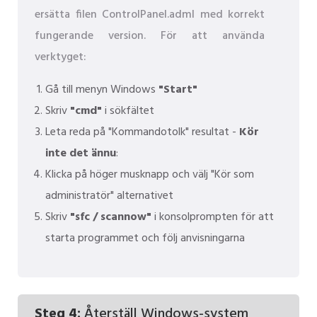
ersätta filen ControlPanel.adml med korrekt
fungerande version. För att använda
verktyget:
Gå till menyn Windows
"Start"
Skriv
"cmd"
i sökfältet
Leta reda på "Kommandotolk" resultat -
Kör
inte det ännu
:
Klicka på höger musknapp och välj "Kör som
administratör" alternativet
Skriv
"sfc / scannow"
i konsolprompten för att
starta programmet och följ anvisningarna
Steg 4:
Återställ Windows-system