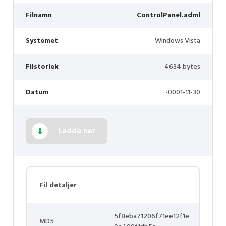
Filnamn
ControlPanel.adml
Systemet
Windows Vista
Filstorlek
4634 bytes
Datum
-0001-11-30
Ladda ner
Fil detaljer
5f8eba71206f71ee12f1e
MD5