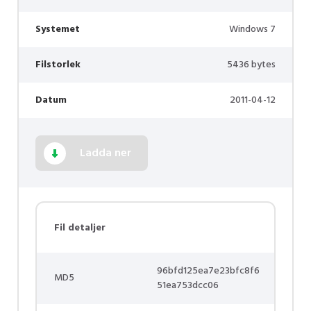
Systemet
Windows 7
Filstorlek
5436 bytes
Datum
2011-04-12
Ladda ner
Fil detaljer
96bfd125ea7e23bfc8f6
MD5
51ea753dcc06