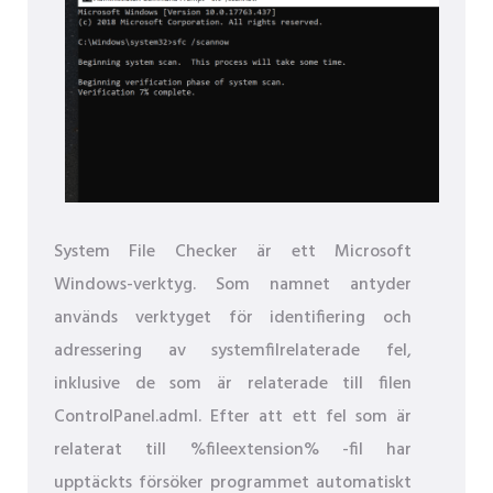
System File Checker är ett Microsoft
Windows-verktyg. Som namnet antyder
används verktyget för identifiering och
adressering av systemfilrelaterade fel,
inklusive de som är relaterade till filen
ControlPanel.adml. Efter att ett fel som är
relaterat till %fileextension% -fil har
upptäckts försöker programmet automatiskt