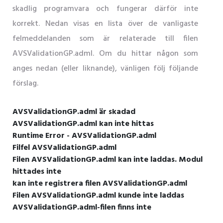
skadlig programvara och fungerar därför inte
korrekt. Nedan visas en lista över de vanligaste
felmeddelanden som är relaterade till filen
AVSValidationGP.adml. Om du hittar någon som
anges nedan (eller liknande), vänligen följ följande
förslag.
AVSValidationGP.adml är skadad
AVSValidationGP.adml kan inte hittas
Runtime Error - AVSValidationGP.adml
Filfel AVSValidationGP.adml
Filen AVSValidationGP.adml kan inte laddas. Modul
hittades inte
kan inte registrera filen AVSValidationGP.adml
Filen AVSValidationGP.adml kunde inte laddas
AVSValidationGP.adml-filen finns inte