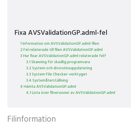
Fixa AVSValidationGP.adml-fel
1 Information om AVSValidationGP.adml-filen
2 Fel relaterade till filen AVSValidationGP.adml
3 Hur fixar AVSValidationGP.adml relaterade fel?
3.1 Skanning för skadlig programvara
3.2 System och drivrutinsuppdatering
3.3 System File Checker-verktyget
3.4 Systemåterställning
4 Hämta AVSValidationGP.adml
4.1 Lista över filversioner av AVSValidationGP.adml
Filinformation