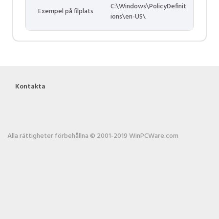
C:\Windows\PolicyDefinit
Exempel på filplats
ions\en-US\
Kontakta
Alla rättigheter förbehållna © 2001-2019 WinPCWare.com