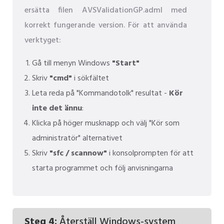
ersätta filen AVSValidationGP.adml med
korrekt fungerande version. För att använda
verktyget:
Gå till menyn Windows
"Start"
Skriv
"cmd"
i sökfältet
Leta reda på "Kommandotolk" resultat -
Kör
inte det ännu
:
Klicka på höger musknapp och välj "Kör som
administratör" alternativet
Skriv
"sfc / scannow"
i konsolprompten för att
starta programmet och följ anvisningarna
Steg 4:
Återställ Windows-system