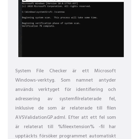
System File Checker är ett Microsoft
Windows-verktyg. Som namnet antyder
används verktyget för identifiering och
adressering av systemfilrelaterade fel,
inklusive de som är relaterade till filen
AVSValidationGP.adml. Efter att ett fel som
är relaterat till %fileextension% -fil har
upptäckts försöker programmet automatiskt