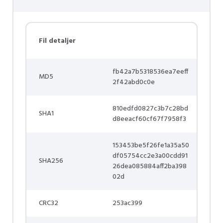
Fil detaljer
fb42a7b5318536ea7eeff
MD5
2f42abd0c0e
810edfd0827c3b7c28bd
SHA1
d8eeacf60cf67f7958f3
153453be5f26fe1a35a50
df05754cc2e3a00cdd91
SHA256
26dea085884aff2ba398
02d
CRC32
253ac399