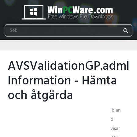
AVSValidationGP.adml
Information - Hämta
och åtgärda
Iblan
d
visar