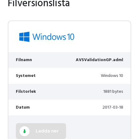
Filversionslista
Filnamn
AVSValidationGP.adml
Systemet
Windows 10
Filstorlek
1881 bytes
Datum
2017-03-18
Ladda ner