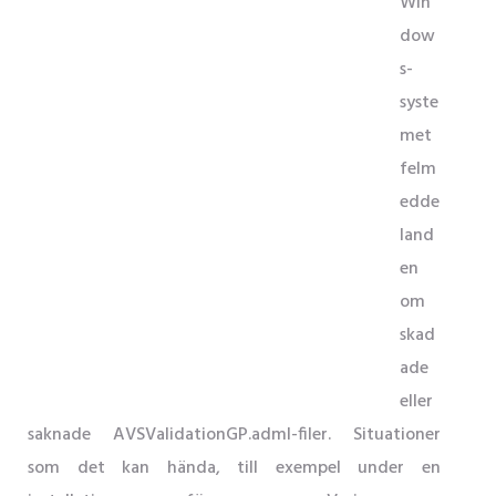
Win
dow
s-
syste
met
felm
edde
land
en
om
skad
ade
eller
saknade AVSValidationGP.adml-filer. Situationer
som det kan hända, till exempel under en