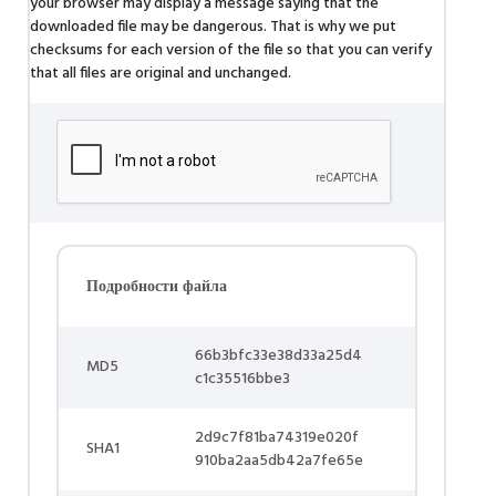
your browser may display a message saying that the
downloaded file may be dangerous. That is why we put
checksums for each version of the file so that you can verify
that all files are original and unchanged.
Подробности файла
66b3bfc33e38d33a25d4
MD5
c1c35516bbe3
2d9c7f81ba74319e020f
SHA1
910ba2aa5db42a7fe65e