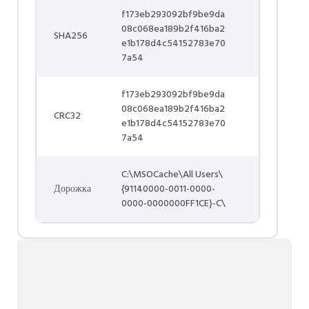
f173eb293092bf9be9da
08c068ea189b2f416ba2
SHA256
e1b178d4c54152783e70
7a54
f173eb293092bf9be9da
08c068ea189b2f416ba2
CRC32
e1b178d4c54152783e70
7a54
C:\MSOCache\All Users\
Дорожка
{91140000-0011-0000-
0000-0000000FF1CE}-C\