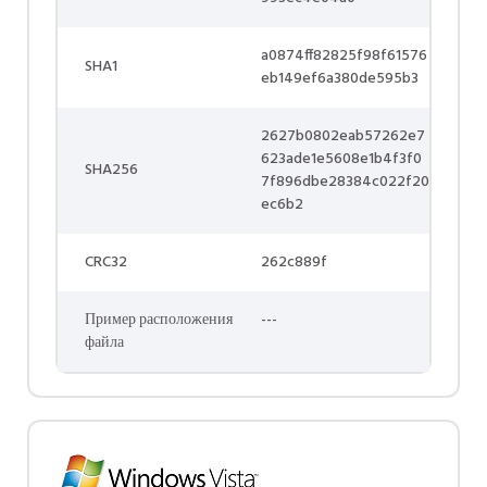
a0874ff82825f98f61576
SHA1
eb149ef6a380de595b3
2627b0802eab57262e7
623ade1e5608e1b4f3f0
SHA256
7f896dbe28384c022f20
ec6b2
CRC32
262c889f
Пример расположения
---
файла