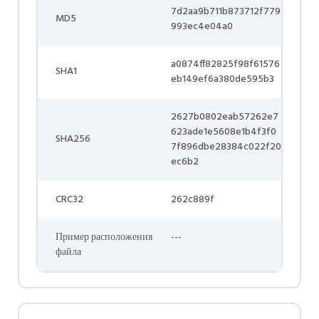
7d2aa9b711b873712f779
MD5
993ec4e04a0
a0874ff82825f98f61576
SHA1
eb149ef6a380de595b3
2627b0802eab57262e7
623ade1e5608e1b4f3f0
SHA256
7f896dbe28384c022f20
ec6b2
CRC32
262c889f
Пример расположения
---
файла