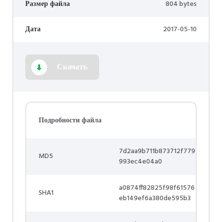
Размер файла
804 bytes
Дата
2017-05-10
Скачать
Подробности файла
7d2aa9b711b873712f779
MD5
993ec4e04a0
a0874ff82825f98f61576
SHA1
eb149ef6a380de595b3