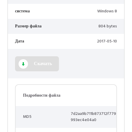
система
Windows 8
Размер файла
804 bytes
Дата
2017-05-10
Скачать
Подробности файла
7d2aa9b711b873712f779
MD5
993ec4e04a0