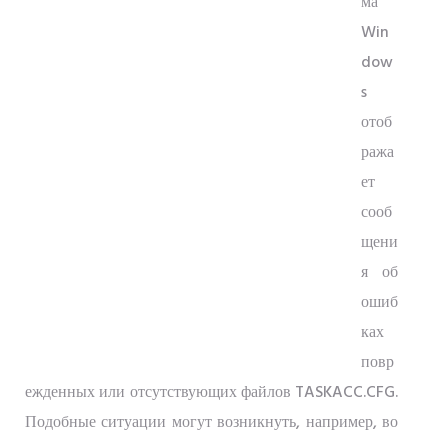
ма
Win
dow
s
отоб
ража
ет
сооб
щени
я об
ошиб
ках
повр
ежденных или отсутствующих файлов TASKACC.CFG.
Подобные ситуации могут возникнуть, например, во