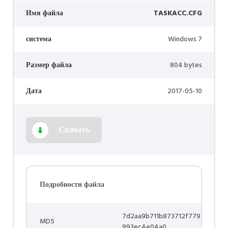
Имя файла
TASKACC.CFG
система
Windows 7
Размер файла
804 bytes
Дата
2017-05-10
Скачать
Подробности файла
7d2aa9b711b873712f779
MD5
993ec4e04a0