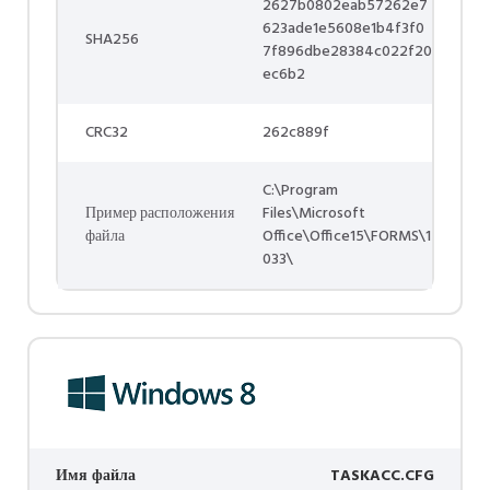
2627b0802eab57262e7
623ade1e5608e1b4f3f0
SHA256
7f896dbe28384c022f20
ec6b2
CRC32
262c889f
C:\Program
Пример расположения
Files\Microsoft
файла
Office\Office15\FORMS\1
033\
Имя файла
TASKACC.CFG