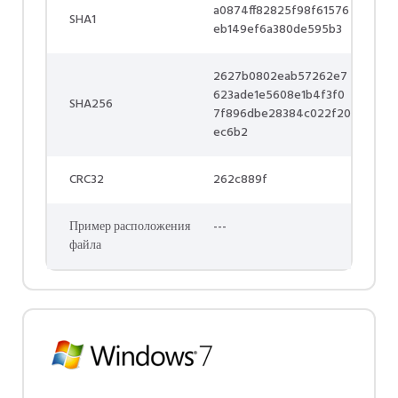
a0874ff82825f98f61576
SHA1
eb149ef6a380de595b3
2627b0802eab57262e7
623ade1e5608e1b4f3f0
SHA256
7f896dbe28384c022f20
ec6b2
CRC32
262c889f
Пример расположения
---
файла