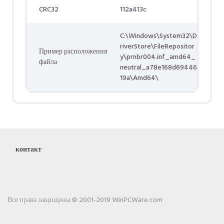
CRC32
112a413c
C:\Windows\System32\D
riverStore\FileRepositor
Пример расположения
y\prnbr004.inf_amd64_
файла
neutral_a78e168d69446
19a\Amd64\
контакт
Все права защищены © 2001-2019 WinPCWare.com