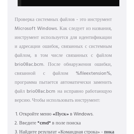
Проверка системных файлов - это инструмент
Microsoft Windows. Как следует из названия,
инструмент используется для идентификации
и адресации ошибок, связанных с системным
файлом, в том числе связанных с файлом
brio08ac.bcm. После обнаружения ошибки,
связанной с файлом %fileextension%,
программа пытается автоматически заменить
файл brio08ac.bcm на исправно работающую
версию. Чтобы использовать инструмент:
Откройте меню
«Пуск»
в Windows.
Введите
"cmd"
в поле поиска
Найдите результат «Командная строка» -
пока