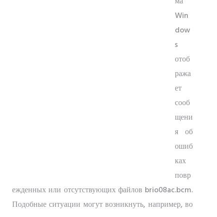
ма
Win
dow
s
отоб
ража
ет
сооб
щени
я об
ошиб
ках
повр
ежденных или отсутствующих файлов brio08ac.bcm.
Подобные ситуации могут возникнуть, например, во