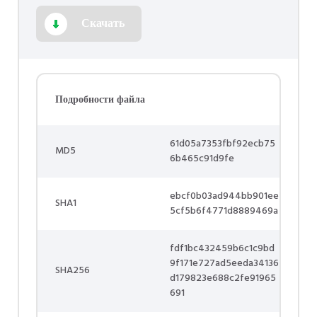
Скачать
Подробности файла
61d05a7353fbf92ecb75
MD5
6b465c91d9fe
ebcf0b03ad944bb901ee
SHA1
5cf5b6f4771d8889469a
fdf1bc432459b6c1c9bd
9f171e727ad5eeda34136
SHA256
d179823e688c2fe91965
691