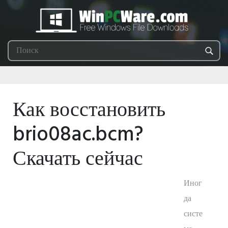
Как восстановить
brio08ac.bcm?
Скачать сейчас
Иног
да
систе