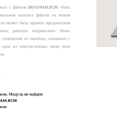
анных с файлом BRIO04AM.BCM. Файл
вильном каталоге файлов на вашем
 или может быть заражен вредоносным
льно, работать неправильно. Ниже
х сообщений об ошибках, связанных с
 один из перечисленных ниже (или
ия.
н
ен. Модуль не найден
04AM.BCM
жен