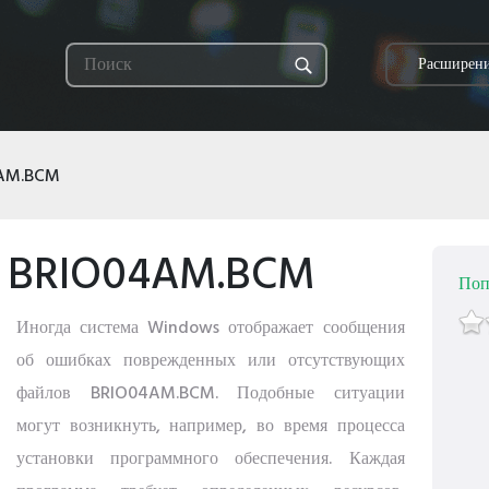
Расширени
AM.BCM
и BRIO04AM.BCM
Поп
Иногда система Windows отображает сообщения
об ошибках поврежденных или отсутствующих
файлов BRIO04AM.BCM. Подобные ситуации
могут возникнуть, например, во время процесса
установки программного обеспечения. Каждая