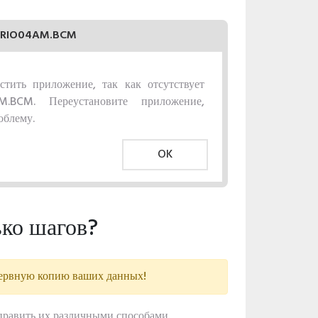
RIO04AM.BCM
стить приложение, так как отсутствует
.BCM. Переустановите приложение,
облему.
OK
ко шагов?
зервную копию ваших данных!
равить их различными способами.