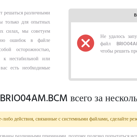
т решаться различными
B
ны только для опытных
их силах, мы советуем
Не удалось запу
ению ошибок в файле
файл BRIO04AM
обой осторожностью,
чтобы решить пр
 к нестабильной или
вас есть необходимые
 BRIO04AM.BCM всего за несколь
-либо действия, связанные с системными файлами, сделайте ре
ваны различными причинами, поэтому полезно попытаться исп