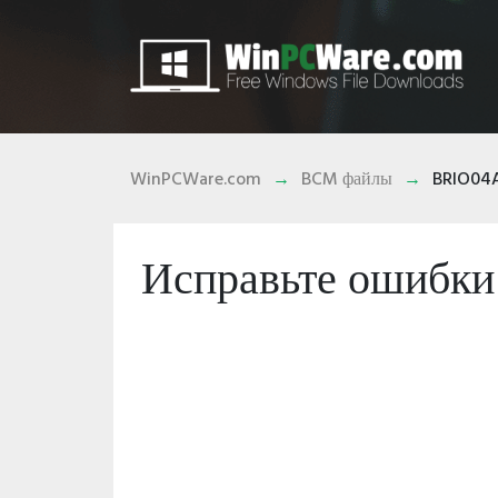
WinPCWare.com
BCM файлы
BRIO04
Исправьте ошибк