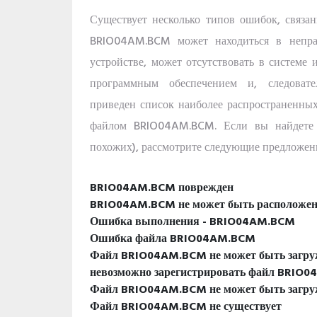
Существует несколько типов ошибок, связ
BRIO04AM.BCM может находиться в непра
устройстве, может отсутствовать в системе
программным обеспечением и, следовате
приведен список наиболее распространенны
файлом BRIO04AM.BCM. Если вы найдете
похожих), рассмотрите следующие предложен
BRIO04AM.BCM поврежден
BRIO04AM.BCM не может быть расположе
Ошибка выполнения - BRIO04AM.BCM
Ошибка файла BRIO04AM.BCM
Файл BRIO04AM.BCM не может быть загруж
невозможно зарегистрировать файл BRIO
Файл BRIO04AM.BCM не может быть загру
Файл BRIO04AM.BCM не существует