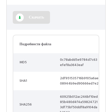
Скачать
Подробности файла
0c78abdd5e9784d7c63
MD5
efef8a3643eaf
2df951535716b9105a6ae
SHA1
08944b9ed90666ed7e2
60925b012ac246bf10ed
85b480d4f4a59824721
SHA256
3df75bf50ddf8a9104da