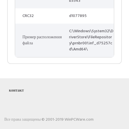
b3543
CRC32
d1077895
C:\Windows\System32\D
Пример расположения
riverStore\FileRepositor
файла
y\prnbr001.inf_d75257c
d\Amd64\
контакт
Все права защищены © 2001-2019 WinPCWare.com