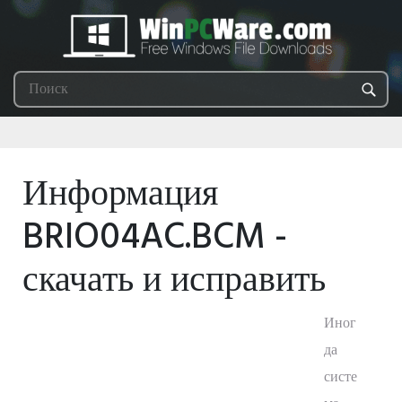
Информация
BRIO04AC.BCM -
скачать и исправить
Иног
да
систе