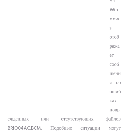
ма
Win
dow
s
отоб
ража
ет
сооб
щени
я об
ошиб
ках
повр
ежденных или отсутствующих файлов
BRIO04AC.BCM. Подобные ситуации могут