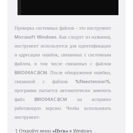
Проверка системных файлов - это инструмент
Microsoft Windows. Как следует из названия,
инструмент используется для идентификации
и адресации ошибок, связанных с системным
файлом, в том числе связанных с файлом
BRIO04AC.BCM. После обнаружения ошибки,
связанной с файлом %fileextension%,
программа пытается автоматически заменить
файл BRIO04AC.BCM на исправно
работающую версию. Чтобы использовать
инструмент:
Откройте меню
«Пуск»
в Windows.