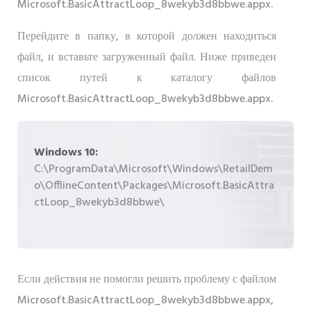
Microsoft.BasicAttractLoop_8wekyb3d8bbwe.appx.
Перейдите в папку, в которой должен находиться
файл, и вставьте загруженный файл. Ниже приведен
список путей к каталогу файлов
Microsoft.BasicAttractLoop_8wekyb3d8bbwe.appx.
Windows 10:
C:\ProgramData\Microsoft\Windows\RetailDem
o\OfflineContent\Packages\Microsoft.BasicAttra
ctLoop_8wekyb3d8bbwe\
Если действия не помогли решить проблему с файлом
Microsoft.BasicAttractLoop_8wekyb3d8bbwe.appx,