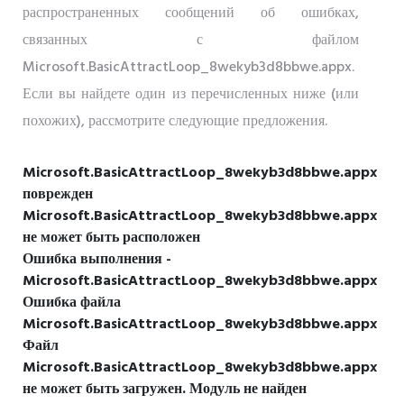
распространенных сообщений об ошибках,
связанных с файлом
Microsoft.BasicAttractLoop_8wekyb3d8bbwe.appx.
Если вы найдете один из перечисленных ниже (или
похожих), рассмотрите следующие предложения.
Microsoft.BasicAttractLoop_8wekyb3d8bbwe.appx
поврежден
Microsoft.BasicAttractLoop_8wekyb3d8bbwe.appx
не может быть расположен
Ошибка выполнения -
Microsoft.BasicAttractLoop_8wekyb3d8bbwe.appx
Ошибка файла
Microsoft.BasicAttractLoop_8wekyb3d8bbwe.appx
Файл
Microsoft.BasicAttractLoop_8wekyb3d8bbwe.appx
не может быть загружен. Модуль не найден