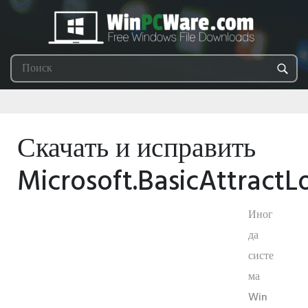
Скачать и исправить
Microsoft.BasicAttrac
Иног
да
систе
ма
Win