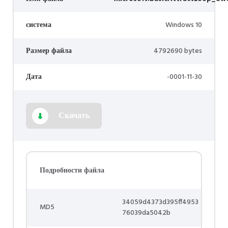
система
Windows 10
Размер файла
4792690 bytes
Дата
-0001-11-30
Скачать
Подробности файла
34059d4373d395ff4953
MD5
76039da5042b