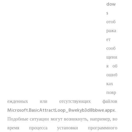
dow
s
отоб
ража
ет
сооб
щени
я об
ошиб
ках
повр
ежденных или отсутствующих файлов
Microsoft.BasicAttractLoop_8wekyb3d8bbwe.appx.
Подобные ситуации могут возникнуть, например, во
время процесса установки программного