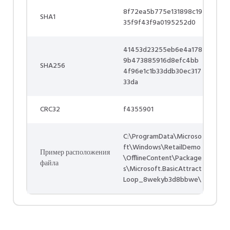
8f72ea5b775e131898c19
SHA1
35f9f43f9a0195252d0
41453d23255eb6e4a178
9b473885916d8efc4bb
SHA256
4f96e1c1b33ddb30ec317
33da
CRC32
f4355901
C:\ProgramData\Microso
ft\Windows\RetailDemo
Пример расположения
\OfflineContent\Package
файла
s\Microsoft.BasicAttract
Loop_8wekyb3d8bbwe\