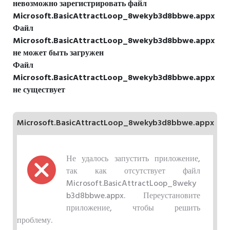
невозможно зарегистрировать файл
Microsoft.BasicAttractLoop_8wekyb3d8bbwe.appx
Файл
Microsoft.BasicAttractLoop_8wekyb3d8bbwe.appx
не может быть загружен
Файл
Microsoft.BasicAttractLoop_8wekyb3d8bbwe.appx
не существует
Microsoft.BasicAttractLoop_8wekyb3d8bbwe.appx
Не удалось запустить приложение,
так как отсутствует файл
Microsoft.BasicAttractLoop_8weky
b3d8bbwe.appx. Переустановите
приложение, чтобы решить
проблему.