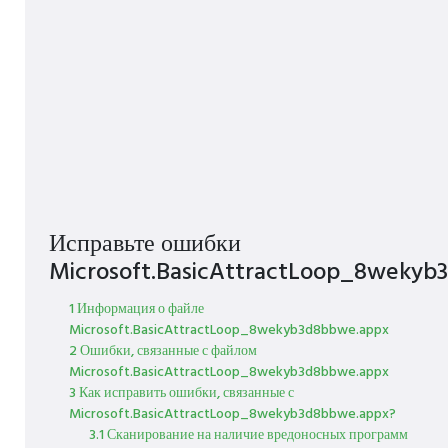
Исправьте ошибки
Microsoft.BasicAttractLoop_8wekyb
1 Информация о файле
Microsoft.BasicAttractLoop_8wekyb3d8bbwe.appx
2 Ошибки, связанные с файлом
Microsoft.BasicAttractLoop_8wekyb3d8bbwe.appx
3 Как исправить ошибки, связанные с
Microsoft.BasicAttractLoop_8wekyb3d8bbwe.appx?
3.1 Сканирование на наличие вредоносных программ