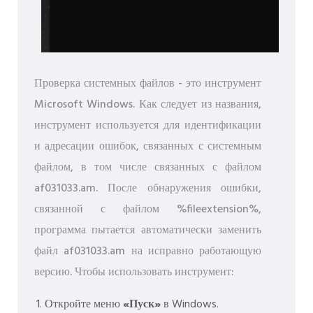
Проверка системных файлов - это инструмент
Microsoft Windows. Как следует из названия,
инструмент используется для идентификации
и адресации ошибок, связанных с системным
файлом, в том числе связанных с файлом
af031033.am. После обнаружения ошибки,
связанной с файлом %fileextension%,
программа пытается автоматически заменить
файл af031033.am на исправно работающую
версию. Чтобы использовать инструмент:
Откройте меню
«Пуск»
в Windows.