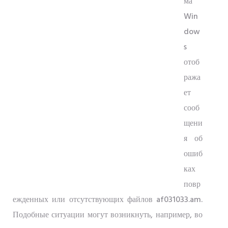
ма
Win
dow
s
отоб
ража
ет
сооб
щени
я об
ошиб
ках
повр
ежденных или отсутствующих файлов af031033.am.
Подобные ситуации могут возникнуть, например, во