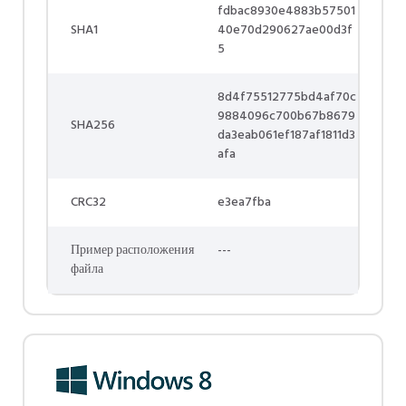
fdbac8930e4883b57501
SHA1
40e70d290627ae00d3f
5
8d4f75512775bd4af70c
9884096c700b67b8679
SHA256
da3eab061ef187af1811d3
afa
CRC32
e3ea7fba
Пример расположения
---
файла