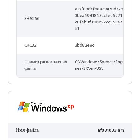
a19f89dcf8ea29451d375
3bea4941843ccfee5271
SHA256
c0feb8f3101c57cc9506a
51
CRC32
3bd82e8c
Пример расположения
C:\Windows\Speech\Engi
файла
nes\SR\en-US\
Имя файла
af031033.am