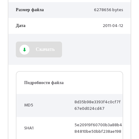
Размер файла
6278656 bytes
Дата
2011-04-12
Скачать
Подробности файла
8d35b98e3393f4c0cf7f
MD5
67e0d024cd47
5e20919f60700b3a88b4
SHA1
84810be50bbf238ae198