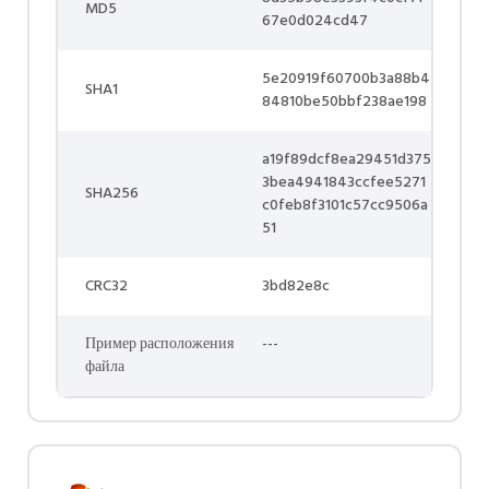
MD5
67e0d024cd47
5e20919f60700b3a88b4
SHA1
84810be50bbf238ae198
a19f89dcf8ea29451d375
3bea4941843ccfee5271
SHA256
c0feb8f3101c57cc9506a
51
CRC32
3bd82e8c
Пример расположения
---
файла