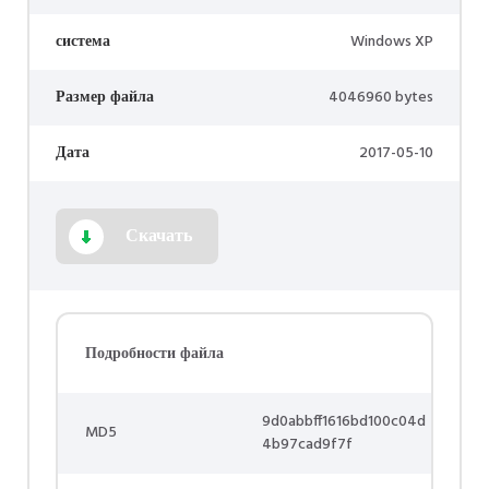
система
Windows XP
Размер файла
4046960 bytes
Дата
2017-05-10
Скачать
Подробности файла
9d0abbff1616bd100c04d
MD5
4b97cad9f7f