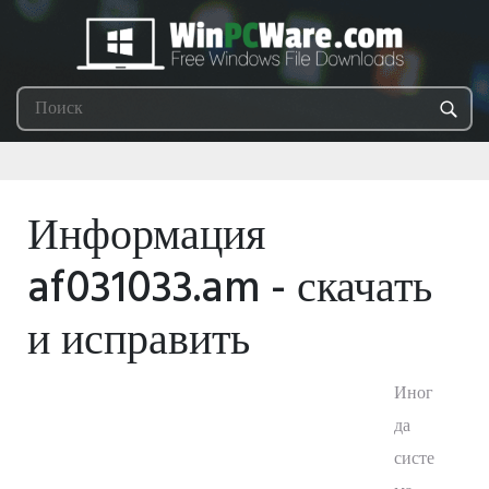
Информация
af031033.am - скачать
и исправить
Иног
да
систе