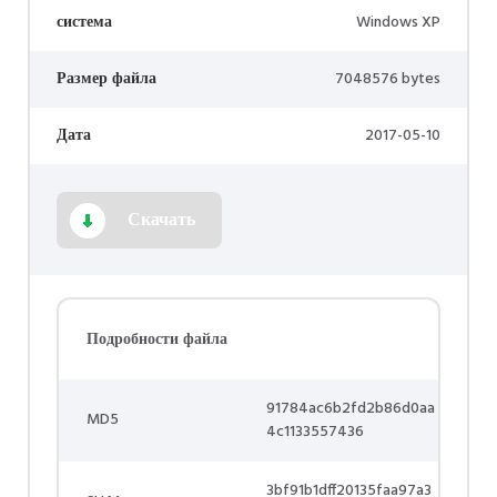
система
Windows XP
Размер файла
7048576 bytes
Дата
2017-05-10
Скачать
Подробности файла
91784ac6b2fd2b86d0aa
MD5
4c1133557436
3bf91b1dff20135faa97a3