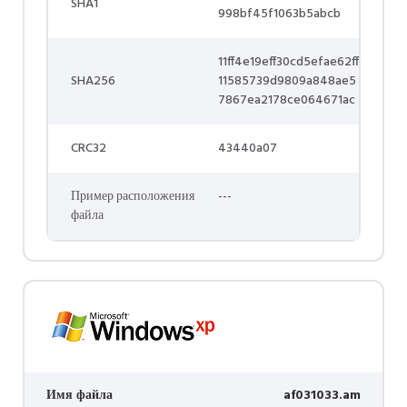
SHA1
998bf45f1063b5abcb
11ff4e19eff30cd5efae62ff
SHA256
11585739d9809a848ae5
7867ea2178ce064671ac
CRC32
43440a07
Пример расположения
---
файла
Имя файла
af031033.am