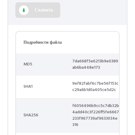
Скачать
Подробности файла
7da668f5e6213b9e0389
MD5
ab6ba448e173
9ef82fabf6c7be56f153c
SHA1
c29a6b1d0a405ce5d2c
f6056496b9cc5c7db32b
4add40c3f226ff5fe6667
SHA256
233f967739af9633034e
316