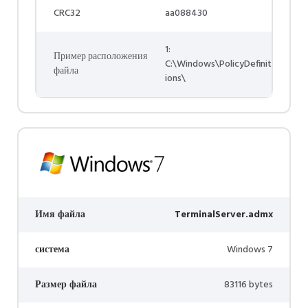
CRC32
aa088430
1:
Пример расположения
C:\Windows\PolicyDefinit
файла
ions\
Имя файла
TerminalServer.admx
система
Windows 7
Размер файла
83116 bytes