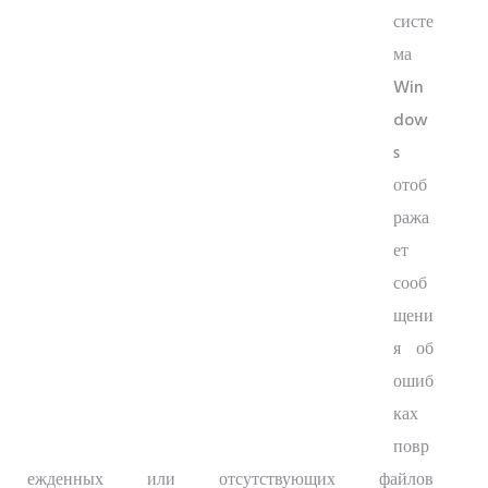
систе
ма
Win
dow
s
отоб
ража
ет
сооб
щени
я об
ошиб
ках
повр
ежденных или отсутствующих файлов