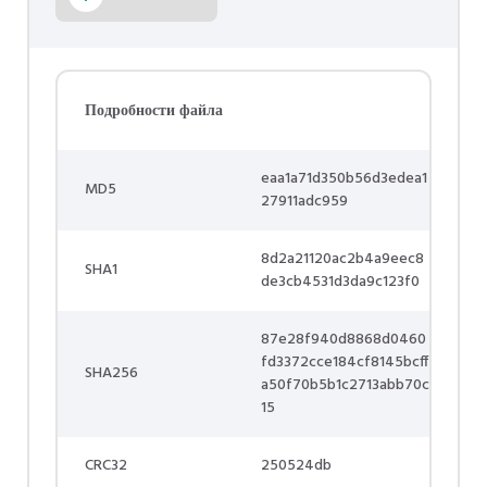
Подробности файла
eaa1a71d350b56d3edea1
MD5
27911adc959
8d2a21120ac2b4a9eec8
SHA1
de3cb4531d3da9c123f0
87e28f940d8868d0460
fd3372cce184cf8145bcff
SHA256
a50f70b5b1c2713abb70c
15
CRC32
250524db