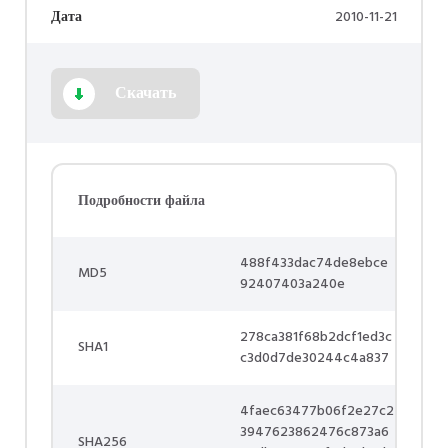
Дата
2010-11-21
Скачать
Подробности файла
488f433dac74de8ebce
MD5
92407403a240e
278ca381f68b2dcf1ed3c
SHA1
c3d0d7de30244c4a837
4faec63477b06f2e27c2
3947623862476c873a6
SHA256