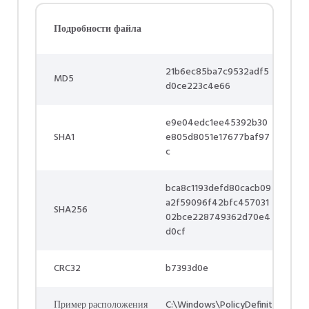
Подробности файла
21b6ec85ba7c9532adf5
MD5
d0ce223c4e66
e9e04edc1ee45392b30
SHA1
e805d8051e17677baf97
c
bca8c1193defd80cacb09
a2f59096f42bfc457031
SHA256
02bce228749362d70e4
d0cf
CRC32
b7393d0e
Пример расположения
C:\Windows\PolicyDefinit