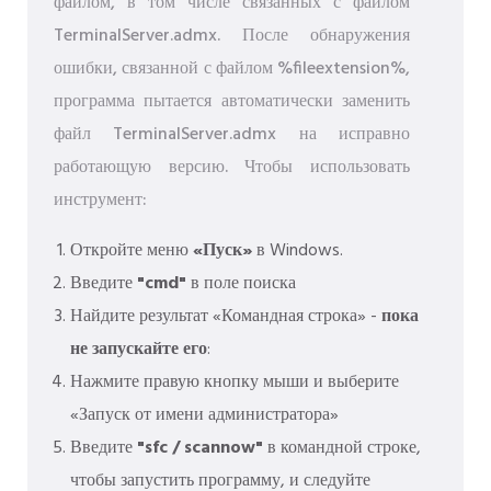
файлом, в том числе связанных с файлом
TerminalServer.admx. После обнаружения
ошибки, связанной с файлом %fileextension%,
программа пытается автоматически заменить
файл TerminalServer.admx на исправно
работающую версию. Чтобы использовать
инструмент:
Откройте меню
«Пуск»
в Windows.
Введите
"cmd"
в поле поиска
Найдите результат «Командная строка» -
пока
не запускайте его
:
Нажмите правую кнопку мыши и выберите
«Запуск от имени администратора»
Введите
"sfc / scannow"
в командной строке,
чтобы запустить программу, и следуйте