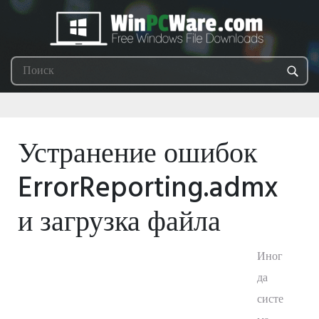
Устранение ошибок
ErrorReporting.admx
и загрузка файла
Иног
да
систе