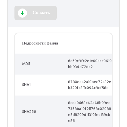
Скачать
Подробности файла
6c59c9fc2e1e00acc0619
MD5
bb934d72dc2
8780eea2a10bec72a32e
SHA1
b320fc3ffc094c9cf58c
8cda0668c42a48b99ec
7358ba19f2ff768c02088
SHA256
e5d8209d113101ec139cb
e86