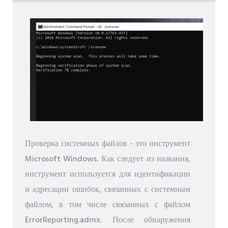
Проверка системных файлов - это инструмент
Microsoft Windows. Как следует из названия,
инструмент используется для идентификации
и адресации ошибок, связанных с системным
файлом, в том числе связанных с файлом
ErrorReporting.admx. После обнаружения