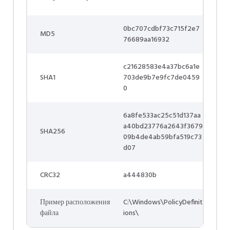
0bc707cdbf73c715f2e7
MD5
76689aa16932
c21628583e4a37bc6a1e
SHA1
703de9b7e9fc7de0459
0
6a8fe533ac25c51d137aa
a40bd23776a2643f3679
SHA256
09b4de4ab59bfa519c73
d07
CRC32
a444830b
Пример расположения
C:\Windows\PolicyDefinit
файла
ions\