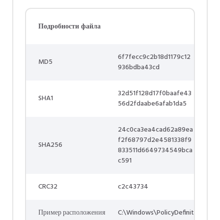
Подробности файла
6f7fecc9c2b18d1179c12
MD5
936bdba43cd
32d51f128d17f0baafe43
SHA1
56d2fdaabe6afab1da5
24c0ca3ea4cad62a89ea
f2f68797d2e4581338f9
SHA256
833511d6649734549bca
c591
CRC32
c2c43734
Пример расположения
C:\Windows\PolicyDefinit