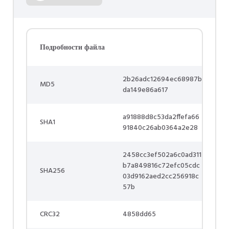
Подробности файла
2b26adc12694ec68987b
MD5
da149e86a617
a91888d8c53da2ffefa66
SHA1
91840c26ab0364a2e28
2458cc3ef502a6c0ad311
b7a849816c72efc05cdc
SHA256
03d9162aed2cc256918c
57b
CRC32
4858dd65