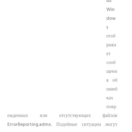
ма
Win
dow
s
отоб
ража
ет
сооб
щени
я об
ошиб
ках
повр
ежденных или отсутствующих файлов
ErrorReporting.admx. Подобные ситуации могут