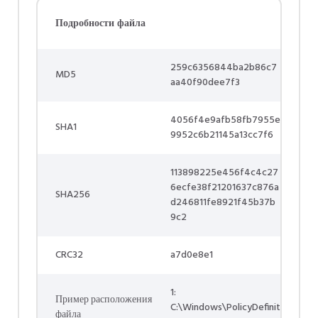
Подробности файла
259c6356844ba2b86c7
MD5
aa40f90dee7f3
4056f4e9afb58fb7955e
SHA1
9952c6b21145a13cc7f6
113898225e456f4c4c27
6ecfe38f21201637c876a
SHA256
d246811fe8921f45b37b
9c2
CRC32
a7d0e8e1
1:
Пример расположения
C:\Windows\PolicyDefinit
файла