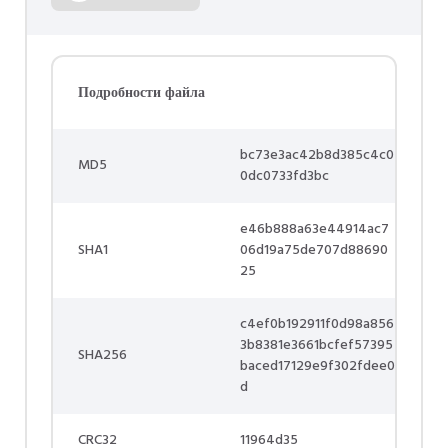
Подробности файла
bc73e3ac42b8d385c4c0
MD5
0dc0733fd3bc
e46b888a63e44914ac7
SHA1
06d19a75de707d88690
25
c4ef0b192911f0d98a856
3b8381e3661bcfef57395
SHA256
baced17129e9f302fdee0
d
CRC32
11964d35