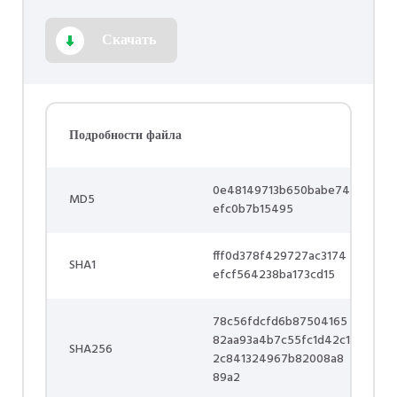
Скачать
Подробности файла
0e48149713b650babe74
MD5
efc0b7b15495
fff0d378f429727ac3174
SHA1
efcf564238ba173cd15
78c56fdcfd6b87504165
82aa93a4b7c55fc1d42c1
SHA256
2c841324967b82008a8
89a2