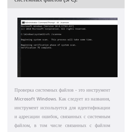
Проверка системных файлов - это инструмент
Microsoft Windows. Как следует из названия,
инструмент используется для идентификации
и адресации ошибок, связанных с системным
файлом, в том числе связанных с файлом