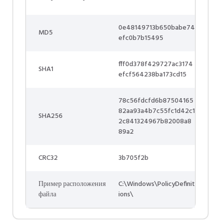
0e48149713b650babe74
MD5
efc0b7b15495
fff0d378f429727ac3174
SHA1
efcf564238ba173cd15
78c56fdcfd6b87504165
82aa93a4b7c55fc1d42c1
SHA256
2c841324967b82008a8
89a2
CRC32
3b705f2b
Пример расположения
C:\Windows\PolicyDefinit
файла
ions\