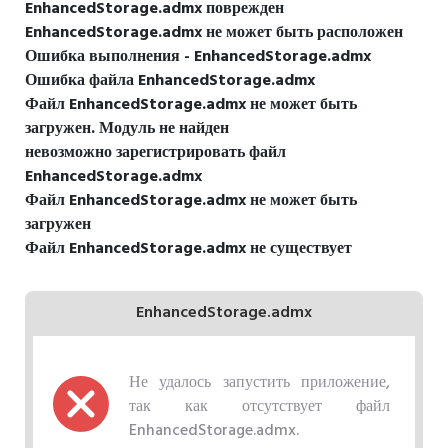
EnhancedStorage.admx поврежден
EnhancedStorage.admx не может быть расположен
Ошибка выполнения - EnhancedStorage.admx
Ошибка файла EnhancedStorage.admx
Файл EnhancedStorage.admx не может быть
загружен. Модуль не найден
невозможно зарегистрировать файл
EnhancedStorage.admx
Файл EnhancedStorage.admx не может быть
загружен
Файл EnhancedStorage.admx не существует
EnhancedStorage.admx
Не удалось запустить приложение,
так как отсутствует файл
EnhancedStorage.admx.