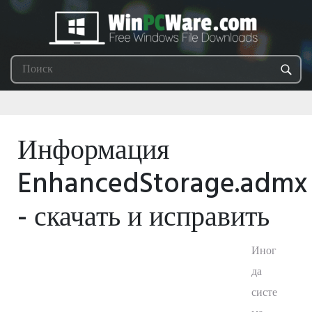
Информация
EnhancedStorage.admx
- скачать и исправить
Иног
да
систе