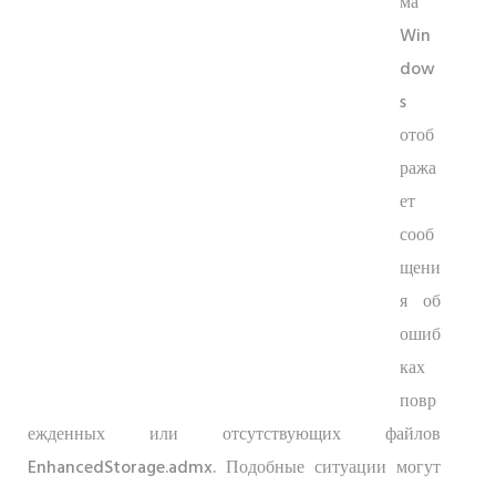
ма
Win
dow
s
отоб
ража
ет
сооб
щени
я об
ошиб
ках
повр
ежденных или отсутствующих файлов
EnhancedStorage.admx. Подобные ситуации могут