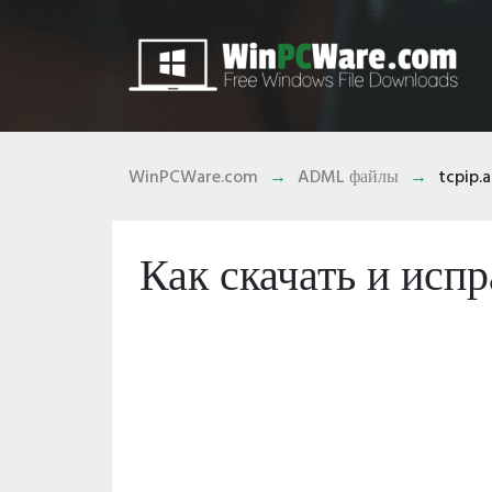
WinPCWare.com
ADML файлы
tcpip.
Как скачать и исп