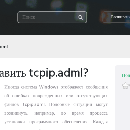
Расширени
adml
равить tcpip.adml?
Поп
Иногда система Windows отображает сообщения
об ошибках поврежденных или отсутствующих
файлов tcpip.adml. Подобные ситуации могут
возникнуть, например, во время процесса
установки программного обеспечения. Каждая