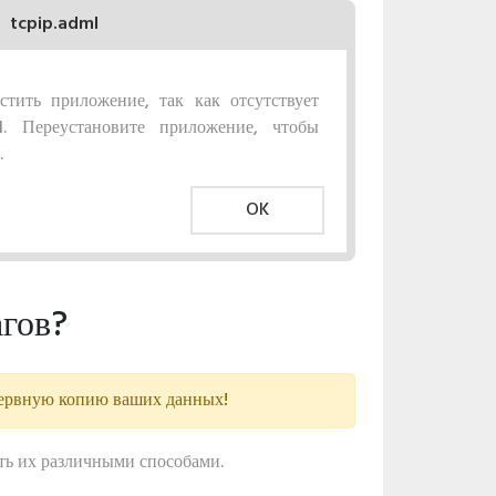
tcpip.adml
стить приложение, так как отсутствует
l. Переустановите приложение, чтобы
.
OK
агов?
зервную копию ваших данных!
ть их различными способами.