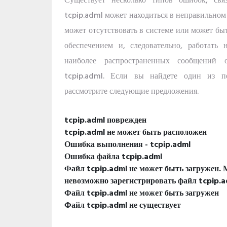
Существует несколько типов ошибок, свя
tcpip.adml может находиться в неправильном
может отсутствовать в системе или может б
обеспечением и, следовательно, работать
наиболее распространенных сообщений
tcpip.adml. Если вы найдете один из п
рассмотрите следующие предложения.
tcpip.adml поврежден
tcpip.adml не может быть расположен
Ошибка выполнения - tcpip.adml
Ошибка файла tcpip.adml
Файл tcpip.adml не может быть загружен. 
невозможно зарегистрировать файл tcpip.a
Файл tcpip.adml не может быть загружен
Файл tcpip.adml не существует