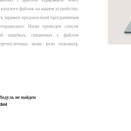
занных с файлом tcpip.adml. Файл
 каталоге файлов на вашем устройстве,
ыть заражен вредоносным программным
 неправильно. Ниже приведен список
 об ошибках, связанных с файлом
еречисленных ниже (или похожих),
Модуль не найден
dml