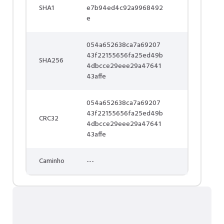
SHA1
e7b94ed4c92a9968492
e
054a652638ca7a69207
43f22155656fa25ed49b
SHA256
4dbcce29eee29a47641
43affe
054a652638ca7a69207
43f22155656fa25ed49b
CRC32
4dbcce29eee29a47641
43affe
Caminho
---