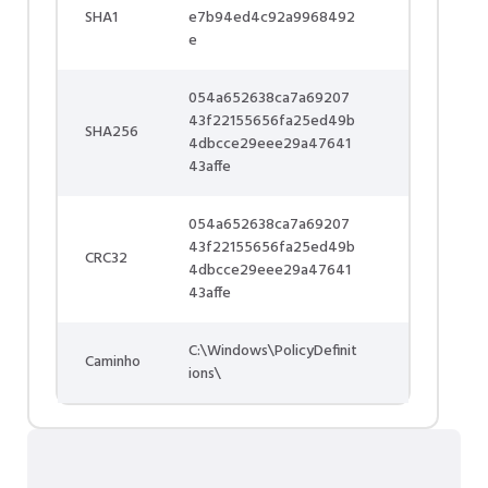
SHA1
e7b94ed4c92a9968492
e
054a652638ca7a69207
43f22155656fa25ed49b
SHA256
4dbcce29eee29a47641
43affe
054a652638ca7a69207
43f22155656fa25ed49b
CRC32
4dbcce29eee29a47641
43affe
C:\Windows\PolicyDefinit
Caminho
ions\