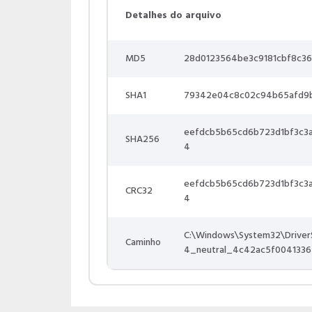
Detalhes do arquivo
MD5
28d0123564be3c9181cbf8c36
SHA1
79342e04c8c02c94b65afd9
eefdcb5b65cd6b723d1bf3c3
SHA256
4
eefdcb5b65cd6b723d1bf3c3
CRC32
4
C:\Windows\System32\DriverS
Caminho
4_neutral_4c42ac5f0041336