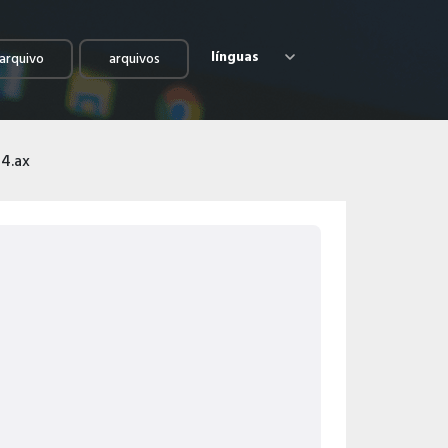
línguas
arquivo
arquivos
4.ax