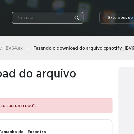
Extensões de 
y_IBV64.ax
Fazendo o download do arquivo cpnotify_IBV6
ad do arquivo
 não sou um robô".
Tamanho do
Encontro