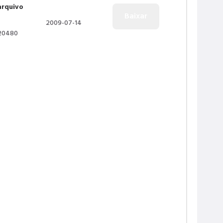
arquivo
2009-07-14
20480