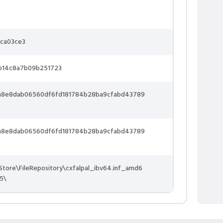
ca03ce3
b14c8a7b09b251723
a8e8dab06560df6fd181784b28ba9cfabd43789
a8e8dab06560df6fd181784b28ba9cfabd43789
tore\FileRepository\cxfalpal_ibv64.inf_amd6
5\