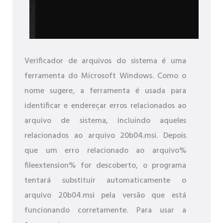
Verificador de arquivos do sistema é uma
ferramenta do Microsoft Windows. Como o
nome sugere, a ferramenta é usada para
identificar e endereçar erros relacionados ao
arquivo de sistema, incluindo aqueles
relacionados ao arquivo 20b04.msi. Depois
que um erro relacionado ao arquivo%
fileextension% for descoberto, o programa
tentará substituir automaticamente o
arquivo 20b04.msi pela versão que está
funcionando corretamente. Para usar a