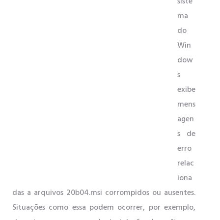
siste
ma
do
Win
dow
s
exibe
mens
agen
s de
erro
relac
iona
das a arquivos 20b04.msi corrompidos ou ausentes.
Situações como essa podem ocorrer, por exemplo,