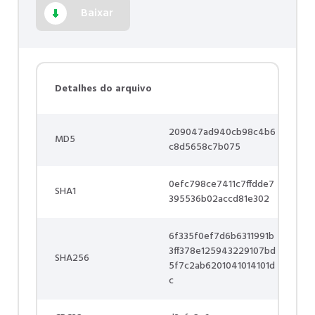
Baixar
Detalhes do arquivo
209047ad940cb98c4b6
MD5
c8d5658c7b075
0efc798ce7411c7ffdde7
SHA1
395536b02accd81e302
6f335f0ef7d6b6311991b
3ff378e125943229107bd
SHA256
5f7c2ab6201041014101d
c