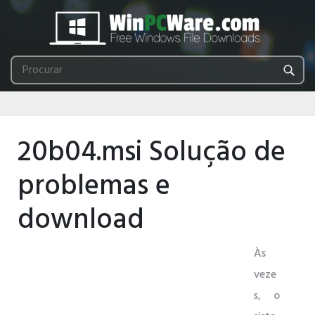
20b04.msi Solução de
problemas e
download
Às
veze
s, o