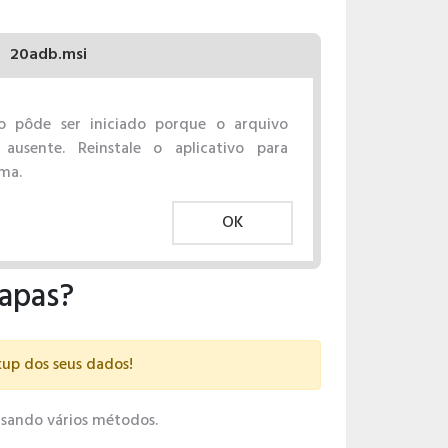
20adb.msi
o pôde ser iniciado porque o arquivo
ausente. Reinstale o aplicativo para
ema.
OK
tapas?
kup dos seus dados!
 usando vários métodos.