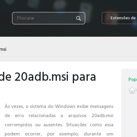
Extensões de 
msi
de 20adb.msi para
Pop
Às vezes, o sistema do Windows exibe mensagens
de erro relacionadas a arquivos 20adb.msi
corrompidos ou ausentes. Situações como essa
podem ocorrer, por exemplo, durante um