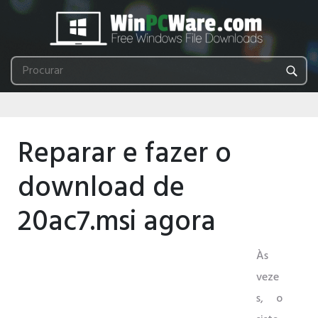
Reparar e fazer o
download de
20ac7.msi agora
Às
veze
s, o