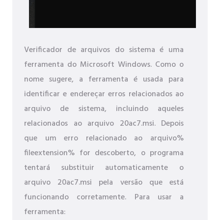
Verificador de arquivos do sistema é uma
ferramenta do Microsoft Windows. Como o
nome sugere, a ferramenta é usada para
identificar e endereçar erros relacionados ao
arquivo de sistema, incluindo aqueles
relacionados ao arquivo 20ac7.msi. Depois
que um erro relacionado ao arquivo%
fileextension% for descoberto, o programa
tentará substituir automaticamente o
arquivo 20ac7.msi pela versão que está
funcionando corretamente. Para usar a
ferramenta: