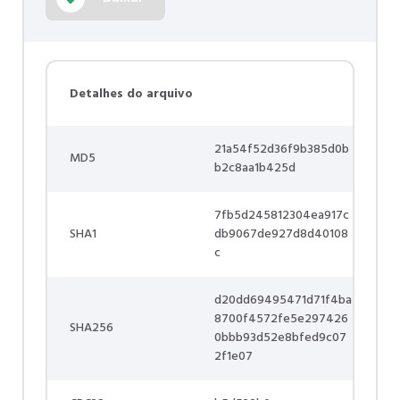
Detalhes do arquivo
21a54f52d36f9b385d0b
MD5
b2c8aa1b425d
7fb5d245812304ea917c
SHA1
db9067de927d8d40108
c
d20dd69495471d71f4ba
8700f4572fe5e297426
SHA256
0bbb93d52e8bfed9c07
2f1e07