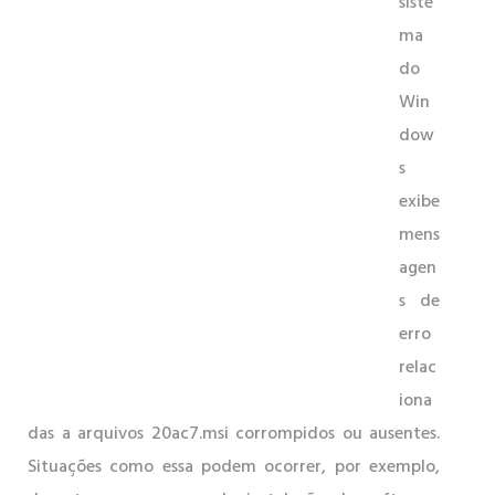
siste
ma
do
Win
dow
s
exibe
mens
agen
s de
erro
relac
iona
das a arquivos 20ac7.msi corrompidos ou ausentes.
Situações como essa podem ocorrer, por exemplo,