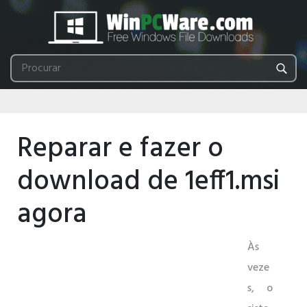
Reparar e fazer o
download de 1eff1.msi
agora
Às
veze
s, o