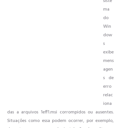
siste
ma
do
Win
dow
s
exibe
mens
agen
s de
erro
relac
iona
das a arquivos 1eff1.msi corrompidos ou ausentes.
Situações como essa podem ocorrer, por exemplo,