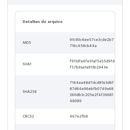
Detalhes do arquivo
91c90c6ee57ce3cde2b7
MD5
716c458cb44a
f911dfe6fe91af5a55d9fd
SHA1
f57b9aa1a913b2943e
7144ea48d7dcd81e3d6f
87d64e96ebfb0749a68
SHA256
360db3c205e2f4f39681
48089
CRC32
467e2fb8