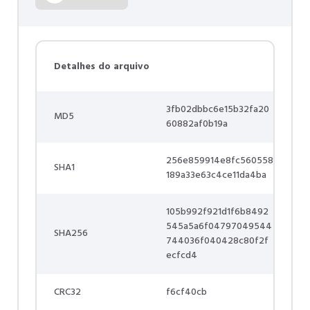
Detalhes do arquivo
3fb02dbbc6e15b32fa20
MD5
60882af0b19a
256e859914e8fc560558
SHA1
189a33e63c4ce11da4ba
105b992f921d1f6b8492
545a5a6f04797049544
SHA256
744036f040428c80f2f
ecfcd4
CRC32
f6cf40cb