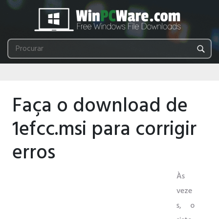
Faça o download de
1efcc.msi para corrigir
erros
Às
veze
s, o