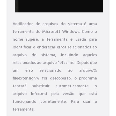
Verificador de arquivos do sistema é uma
ferramenta do Microsoft Windows. Como o
nome sugere, a ferramenta é usada para
identificar e endereçar erros relacionados ao
arquivo de sistema, incluindo aqueles
relacionados ao arquivo 1efcc.msi. Depois que
um erro relacionado ao arquivo%
fileextension% for descoberto, o programa
tentará substituir automaticamente o
arquivo 1efcc.msi pela versão que está
funcionando corretamente. Para usar a
ferramenta: