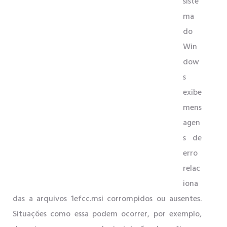
siste
ma
do
Win
dow
s
exibe
mens
agen
s de
erro
relac
iona
das a arquivos 1efcc.msi corrompidos ou ausentes.
Situações como essa podem ocorrer, por exemplo,