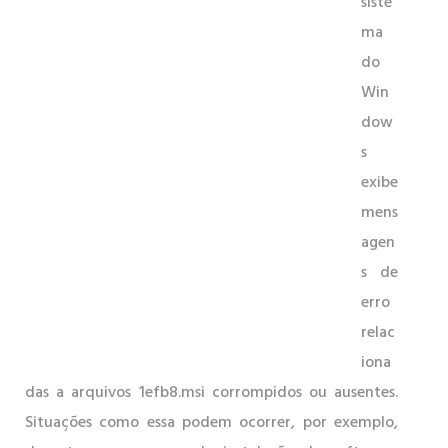
siste
ma
do
Win
dow
s
exibe
mens
agen
s de
erro
relac
iona
das a arquivos 1efb8.msi corrompidos ou ausentes.
Situações como essa podem ocorrer, por exemplo,