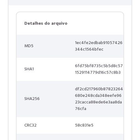
Detalhes do arquivo
1ec4fe2edbab91057426
MD5
344c1564bfec
6fd75bf8735c5b5d8c57
SHA1
1529114779d16c57c8b3
df2cd217960b87823264
680e248cda348eefe96
SHA256
23cacca88ede6e3aa8da
76cfa
CRC32
58c831e5