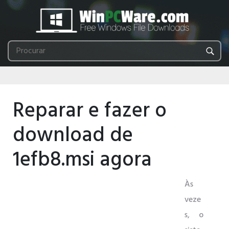
Reparar e fazer o
download de
1efb8.msi agora
Às
veze
s, o