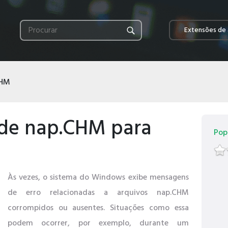
Extensões de 
CHM
de nap.CHM para
Pop
Às vezes, o sistema do Windows exibe mensagens
de erro relacionadas a arquivos nap.CHM
corrompidos ou ausentes. Situações como essa
podem ocorrer, por exemplo, durante um