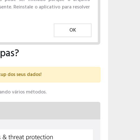
nte. Reinstale o aplicativo para resolver
OK
apas?
kup dos seus dados!
usando vários métodos.