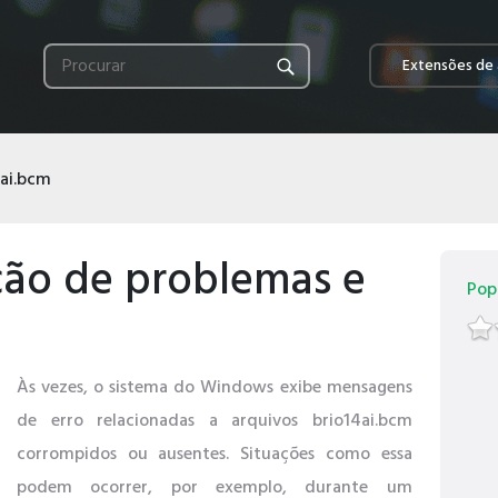
Extensões de 
4ai.bcm
ção de problemas e
Pop
Às vezes, o sistema do Windows exibe mensagens
de erro relacionadas a arquivos brio14ai.bcm
corrompidos ou ausentes. Situações como essa
podem ocorrer, por exemplo, durante um