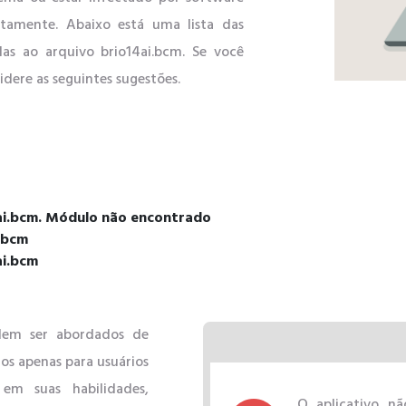
etamente. Abaixo está uma lista das
as ao arquivo brio14ai.bcm. Se você
idere as seguintes sugestões.
4ai.bcm. Módulo não encontrado
i.bcm
ai.bcm
odem ser abordados de
os apenas para usuários
em suas habilidades,
O aplicativo nã