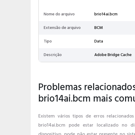
Nome do arquivo
brio14ai.bcm
Extensão de arquivo
BCM
Tipo
Data
Descrição
Adobe Bridge Cache
Problemas relacionados
brio14ai.bcm mais com
Existem vários tipos de erros relacionado
brio14ai.bcm pode estar localizado no d
dispositivo, pode não estar presente no si