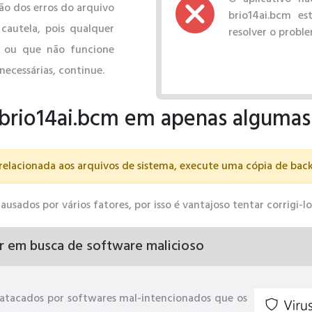
ão dos erros do arquivo
brio14ai.bcm es
cautela, pois qualquer
resolver o probl
l ou que não funcione
necessárias, continue.
 brio14ai.bcm em apenas algumas
relacionada aos arquivos de sistema, execute uma cópia de bac
sados ​​por vários fatores, por isso é vantajoso tentar corrigi-
r em busca de software malicioso
atacados por softwares mal-intencionados que os