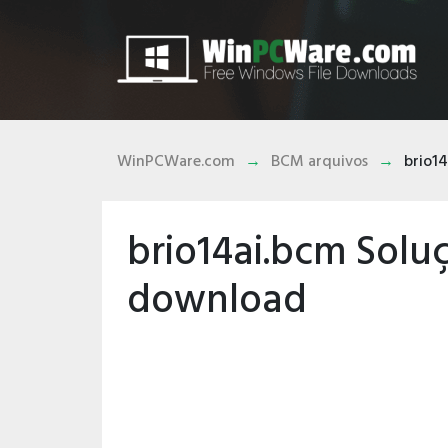
WinPCWare.com
BCM arquivos
brio1
brio14ai.bcm Solu
download