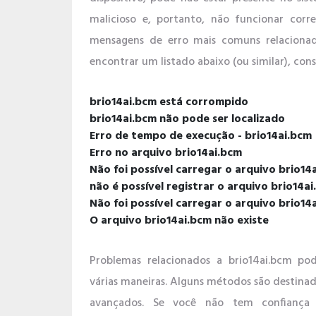
malicioso e, portanto, não funcionar corr
mensagens de erro mais comuns relacionad
encontrar um listado abaixo (ou similar), cons
brio14ai.bcm está corrompido
brio14ai.bcm não pode ser localizado
Erro de tempo de execução - brio14ai.bcm
Erro no arquivo brio14ai.bcm
Não foi possível carregar o arquivo brio1
não é possível registrar o arquivo brio14a
Não foi possível carregar o arquivo brio14
O arquivo brio14ai.bcm não existe
Problemas relacionados a brio14ai.bcm p
várias maneiras. Alguns métodos são destinad
avançados. Se você não tem confiança 