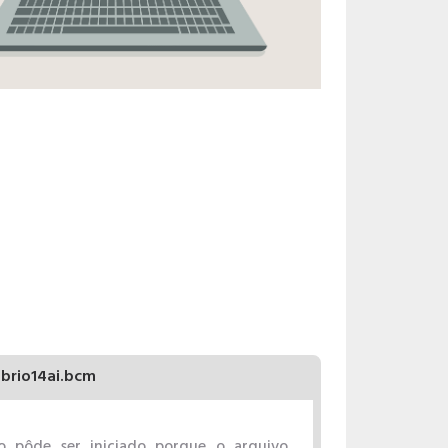
brio14ai.bcm
o pôde ser iniciado porque o arquivo