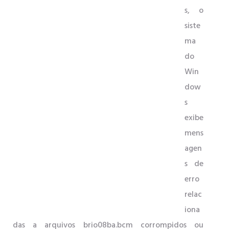
s, o
siste
ma
do
Win
dow
s
exibe
mens
agen
s de
erro
relac
iona
das a arquivos brio08ba.bcm corrompidos ou