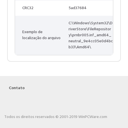
CRC32
5ad37684
C:\Windows\System32\D
riverStore\FileRepositor
Exemplo de
y\prnbr005.inf_amd64_
localização do arquivo
neutral_9e4cc05e0d4bc
b33\Amd64\
Contato
Todos os direitos reservados © 2001-2019 WinPCWare.com