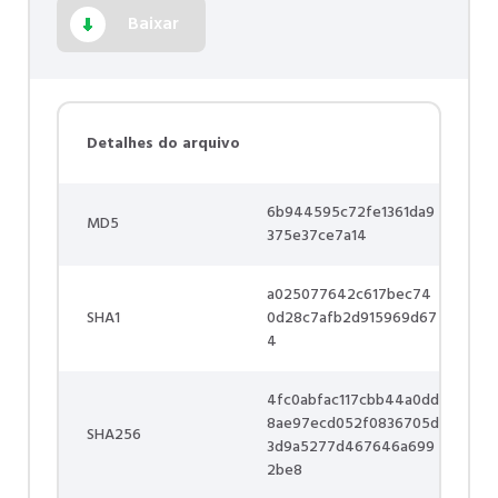
Baixar
Detalhes do arquivo
6b944595c72fe1361da9
MD5
375e37ce7a14
a025077642c617bec74
SHA1
0d28c7afb2d915969d67
4
4fc0abfac117cbb44a0dd
8ae97ecd052f0836705d
SHA256
3d9a5277d467646a699
2be8