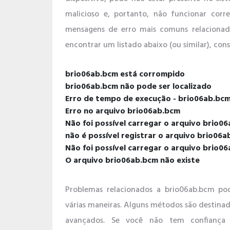
malicioso e, portanto, não funcionar corr
mensagens de erro mais comuns relacionad
encontrar um listado abaixo (ou similar), cons
brio06ab.bcm está corrompido
brio06ab.bcm não pode ser localizado
Erro de tempo de execução - brio06ab.bc
Erro no arquivo brio06ab.bcm
Não foi possível carregar o arquivo brio
não é possível registrar o arquivo brio06
Não foi possível carregar o arquivo brio0
O arquivo brio06ab.bcm não existe
Problemas relacionados a brio06ab.bcm p
várias maneiras. Alguns métodos são destinad
avançados. Se você não tem confiança 