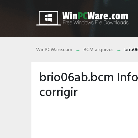
WinPCWare.com
BCM arquivos
brio0
brio06ab.bcm Info
corrigir