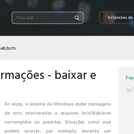
Extensões de 
6ab.bcm
rmações - baixar e
Pop
Às vezes, o sistema do Windows exibe mensagens
de erro relacionadas a arquivos brio06ab.bcm
corrompidos ou ausentes. Situações como essa
podem ocorrer, por exemplo, durante um