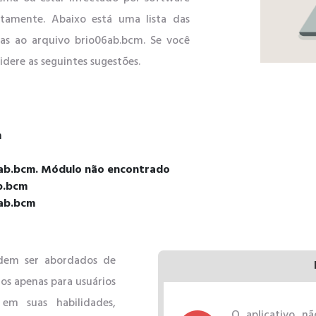
etamente. Abaixo está uma lista das
as ao arquivo brio06ab.bcm. Se você
idere as seguintes sugestões.
m
06ab.bcm. Módulo não encontrado
ab.bcm
6ab.bcm
odem ser abordados de
os apenas para usuários
em suas habilidades,
O aplicativo nã