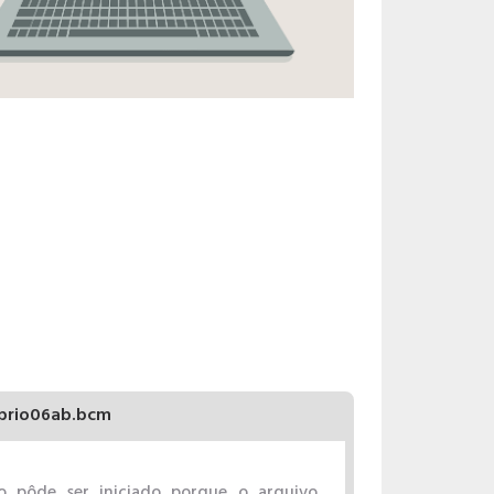
brio06ab.bcm
o pôde ser iniciado porque o arquivo