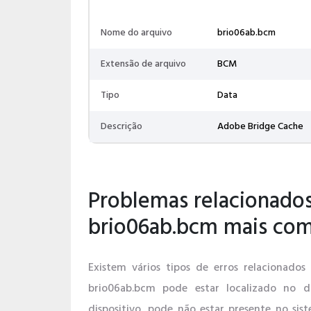
Nome do arquivo
brio06ab.bcm
Extensão de arquivo
BCM
Tipo
Data
Descrição
Adobe Bridge Cache
Problemas relacionados
brio06ab.bcm mais co
Existem vários tipos de erros relacionado
brio06ab.bcm pode estar localizado no d
dispositivo, pode não estar presente no si