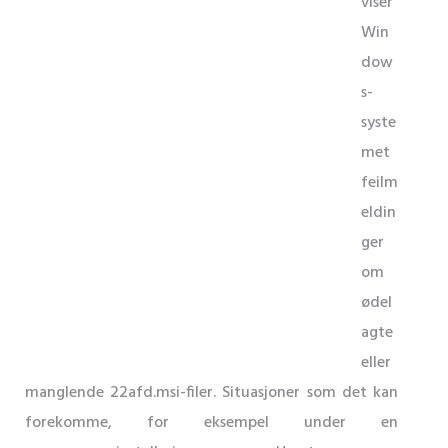
viser
Win
dow
s-
syste
met
feilm
eldin
ger
om
ødel
agte
eller
manglende 22afd.msi-filer. Situasjoner som det kan
forekomme, for eksempel under en