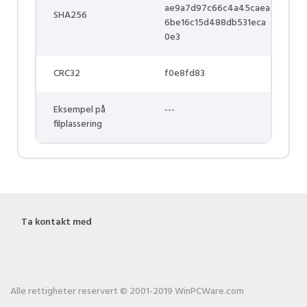
ae9a7d97c66c4a45caea
SHA256
6be16c15d488db531eca
0e3
CRC32
f0e8fd83
Eksempel på
---
filplassering
Ta kontakt med
Alle rettigheter reservert © 2001-2019 WinPCWare.com