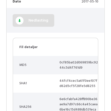
Dato
2017-05-10
Nedlasting
Fil detaljer
0cf85ba02d069859bc92
MD5
44c5d4f761d9
44fcf4cec5a61f0ee107f
SHA1
d62d5cf5f28fe5d8255
6e6cfabfa428ff890be36
ae9a7d97c66c4a45caea
SHA256
6be16c15d488db531eca