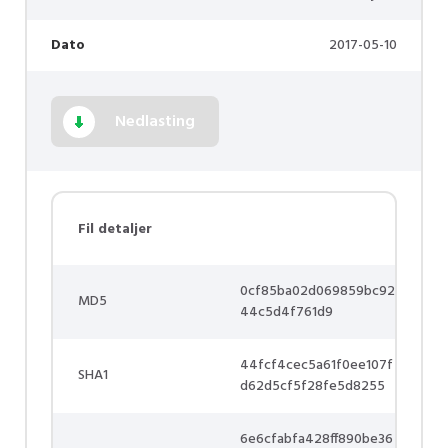
Dato
2017-05-10
Nedlasting
Fil detaljer
0cf85ba02d069859bc92
MD5
44c5d4f761d9
44fcf4cec5a61f0ee107f
SHA1
d62d5cf5f28fe5d8255
6e6cfabfa428ff890be36