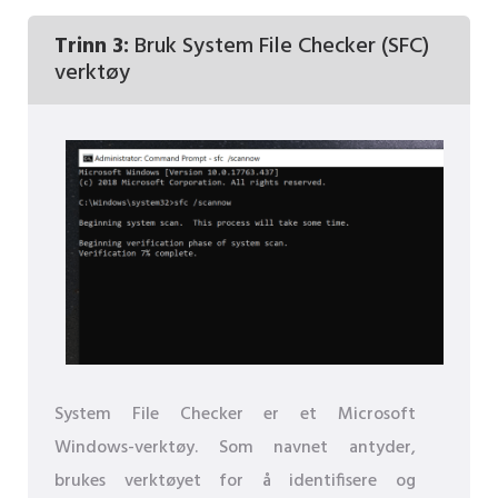
Trinn 3:
Bruk System File Checker (SFC)
verktøy
System File Checker er et Microsoft
Windows-verktøy. Som navnet antyder,
brukes verktøyet for å identifisere og