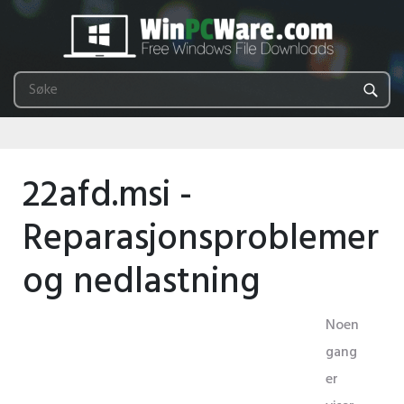
22afd.msi -
Reparasjonsproblemer
og nedlastning
Noen
gang
er