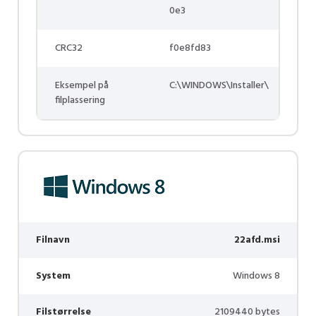
0e3
CRC32
f0e8fd83
Eksempel på
C:\WINDOWS\Installer\
filplassering
Filnavn
22afd.msi
System
Windows 8
Filstørrelse
2109440 bytes