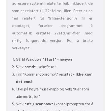
adressere systemfilrelaterte feil, inkludert de
som er relatert til 22afd.msi-filen. Etter at en
feil relatert til %fileextension% fil er
oppdaget, forsøker programmet å
automatisk erstatte 22afd.msi-filen med
riktig fungerende versjon. For å bruke
verktøyet:
Gå til Windows
"Start"
-menyen
Skriv
"cmd"
i søkefeltet
Finn "Kommandoprompt" resultat -
Ikke kjør
det ennå
:
Klikk på høyre museknapp og velg "Kjør som
administrator"
Skriv
"sfc / scannow"
i konsollprompten for å