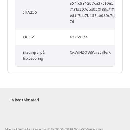
a57fc9a42b7ca375f0e5
7131b297eed920f33c7111
SHA256
e83f7ab7b457ab089c7d
76
CRC32
e27595ae
Eksempel på
C:\WINDOWS\Installer\
filplassering
Ta kontakt med
Alle rettigheter reservert © 2001-2019 WinPCWare.com