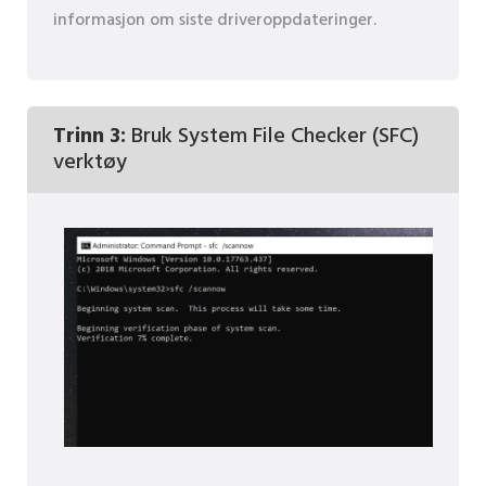
informasjon om siste driveroppdateringer.
Trinn 3:
Bruk System File Checker (SFC)
verktøy