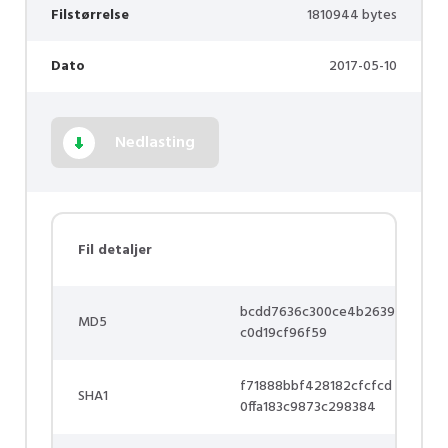
Filstørrelse
1810944 bytes
Dato
2017-05-10
Nedlasting
Fil detaljer
bcdd7636c300ce4b2639
MD5
c0d19cf96f59
f71888bbf428182cfcfcd
SHA1
0ffa183c9873c298384