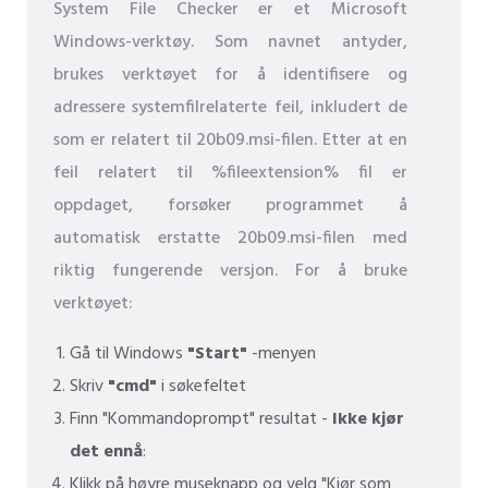
System File Checker er et Microsoft
Windows-verktøy. Som navnet antyder,
brukes verktøyet for å identifisere og
adressere systemfilrelaterte feil, inkludert de
som er relatert til 20b09.msi-filen. Etter at en
feil relatert til %fileextension% fil er
oppdaget, forsøker programmet å
automatisk erstatte 20b09.msi-filen med
riktig fungerende versjon. For å bruke
verktøyet:
Gå til Windows
"Start"
-menyen
Skriv
"cmd"
i søkefeltet
Finn "Kommandoprompt" resultat -
Ikke kjør
det ennå
:
Klikk på høyre museknapp og velg "Kjør som