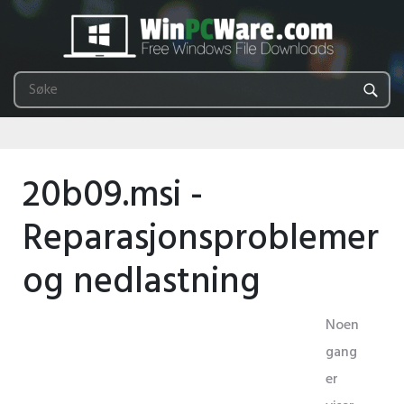
20b09.msi -
Reparasjonsproblemer
og nedlastning
Noen
gang
er