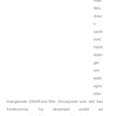
viser
Win
dow
s-
syste
met
feilm
eldin
ger
om
ødel
agte
eller
manglende 20b09.msi-filer. Situasjoner som det kan
forekomme, for eksempel under en