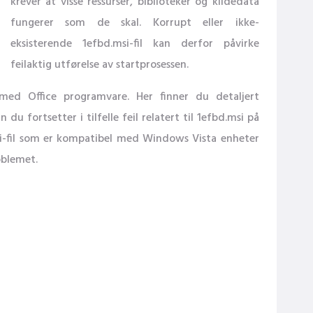
krever at visse ressurser, biblioteker og kildedata
fungerer som de skal. Korrupt eller ikke-
eksisterende 1efbd.msi-fil kan derfor påvirke
feilaktig utførelse av startprosessen.
 med Office programvare. Her finner du detaljert
du fortsetter i tilfelle feil relatert til 1efbd.msi på
si-fil som er kompatibel med Windows Vista enheter
oblemet.