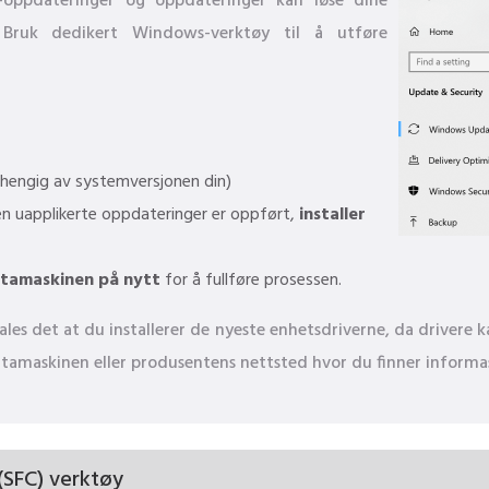
s-oppdateringer og oppdateringer kan løse dine
n. Bruk dedikert Windows-verktøy til å utføre
vhengig av systemversjonen din)
n uapplikerte oppdateringer er oppført,
installer
atamaskinen på nytt
for å fullføre prosessen.
es det at du installerer de nyeste enhetsdriverne, da drivere ka
 datamaskinen eller produsentens nettsted hvor du finner inform
(SFC) verktøy