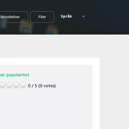
Språk
Filutvidelser
Filer
ker popularitet
0 / 5 (0 votes)