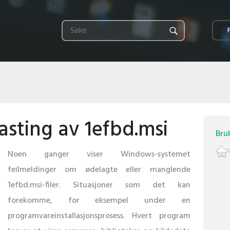
asting av 1efbd.msi
Bru
Noen ganger viser Windows-systemet
feilmeldinger om ødelagte eller manglende
1efbd.msi-filer. Situasjoner som det kan
forekomme, for eksempel under en
programvareinstallasjonsprosess. Hvert program