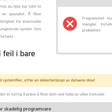
s du ikke har tillit til
en spesialist. Å fikse
Programmet kunn
iktighet for eventuelle
mangler. Insta
 fungerende system. Hvis
problemet.
ortsett.
feil i bare
il systemfiler, utfør en sikkerhetskopi av dataene dine!
å det er nyttig å prøve å fikse dem ved hjelp av ulike metoder.
or skadelig programvare