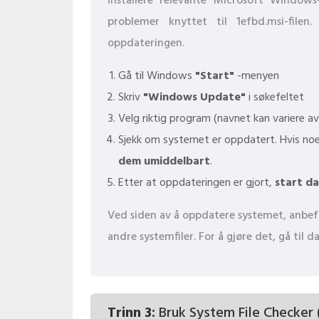
Installere relevante Microsoft Window
problemer knyttet til 1efbd.msi-file
oppdateringen.
Gå til Windows
"Start"
-menyen
Skriv
"Windows Update"
i søkefeltet
Velg riktig program (navnet kan variere a
Sjekk om systemet er oppdatert. Hvis noe
dem umiddelbart
.
Etter at oppdateringen er gjort,
start d
Ved siden av å oppdatere systemet, anbefal
andre systemfiler. For å gjøre det, gå til
Trinn 3:
Bruk System File Checker 