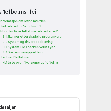
s 1efbd.msi-feil
 Informasjon om 1efbd.msi-filen
 Feil relatert til 1efbd.msi-fil
 Hvordan fikse 1efbd.msi relaterte feil?
3.1 Skanner etter skadelig programvare
3.2 System og driveroppdatering
3.3 System File Checker-verktøyet
3.4 Systemgjenoppretting
 Last ned 1efbd.msi
4.1 Liste over filversjoner av 1efbd.msi
detaljer