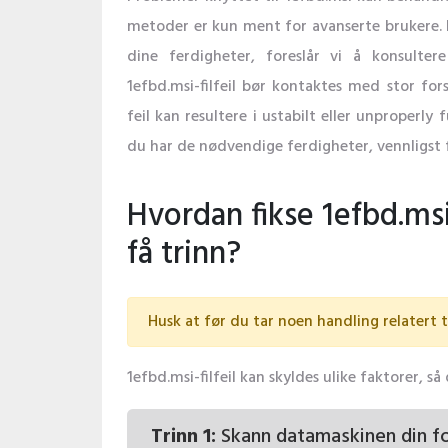
metoder er kun ment for avanserte brukere. Hvi
dine ferdigheter, foreslår vi å konsultere 
1efbd.msi-filfeil bør kontaktes med stor fors
feil kan resultere i ustabilt eller unproperly
du har de nødvendige ferdigheter, vennligst f
Hvordan fikse 1efbd.msi 
få trinn?
Husk at før du tar noen handling relatert t
1efbd.msi-filfeil kan skyldes ulike faktorer, s
Trinn 1:
Skann datamaskinen din f