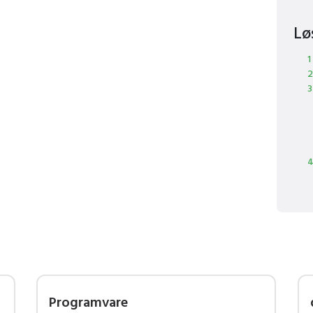
Lø
1
2
3
4
Programvare