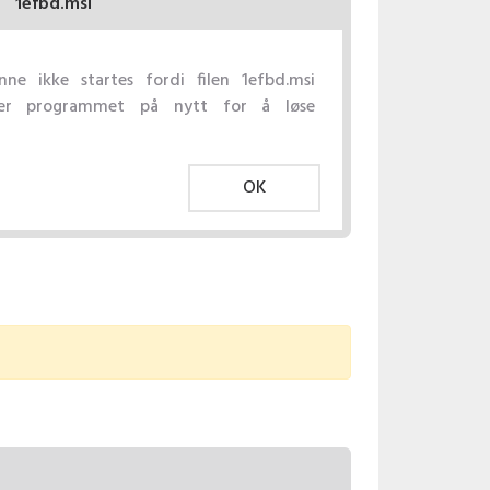
1efbd.msi
e ikke startes fordi filen 1efbd.msi
ller programmet på nytt for å løse
OK