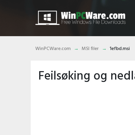
WinPCWare.com
MSI filer
1efbd.msi
Feilsøking og nedl