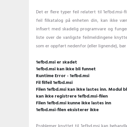
Det er flere typer feil relatert til 1efbd.msi-f
feil filkatalog på enheten din, kan ikke vær
infisert med skadelig programvare og funger
liste over de vanligste feilmeldingene knyttet
som er oppført nedenfor (eller lignende), bør
1efbd.msi er skadet
1efbd.msi kan ikke bli funnet
Runtime Error - 1efbd.msi
Fil filfeil 1efbd.msi
Filen 1efbd.msi kan ikke lastes inn. Modul b
kan ikke registrere 1efbd.msi-filen
Filen 1efbd.msi kunne ikke lastes inn
1efbd.msi-filen eksisterer ikke
Problemer knyttet til 1efbd.msi kan behandl