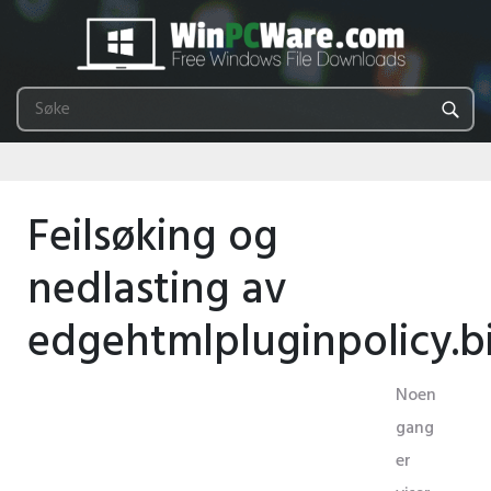
Feilsøking og
nedlasting av
edgehtmlpluginpolicy.b
Noen
gang
er