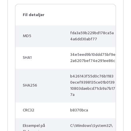
Fil detaljer
fda3a59b229bd178ca5a
MD5
4a6dd30abf77
34e5eed9b10ddd75bf9e
SHA1
2a6207bef74e291ee86c
b426143f55d0c76b1183
0ecef9398135ce01b0139
SHA256
10803daebcd71cb9a7b17
7a
CRC32
b8370bca
Eksempel på
C:\Windows\System32\