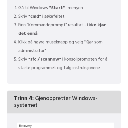
Gå til Windows
"Start"
-menyen
Skriv
"cmd"
i søkefeltet
Finn "Kommandoprompt" resultat -
Ikke kjør
det ennå
:
Klikk på høyre museknapp og velg "Kjør som
administrator"
Skriv
"sfc / scannow"
i konsollprompten for å
starte programmet og følg instruksjonene
Trinn 4:
Gjenoppretter Windows-
systemet