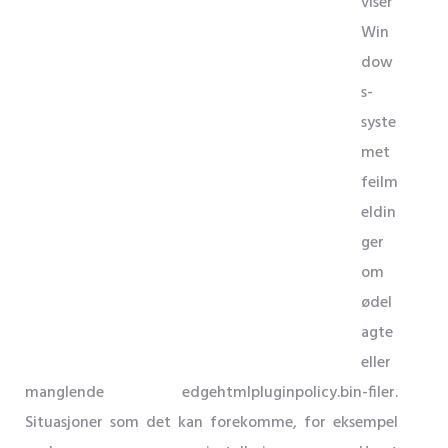
viser
Win
dow
s-
syste
met
feilm
eldin
ger
om
ødel
agte
eller
manglende edgehtmlpluginpolicy.bin-filer.
Situasjoner som det kan forekomme, for eksempel