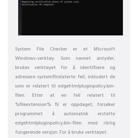
System File Checker er et Microsoft
Windows-verktøy. Som navnet antyder,
brukes verktøyet for å identifisere og
adressere systemfilrelaterte feil, inkludert de
som er relatert til edgehtmlpluginpolicy.bin-
filen. Etter at en feil relatert til
%fileextension% fil er oppdaget, forsøker
programmet å automatisk erstatte
edgehtmlpluginpolicy.bin-filen med riktig
fungerende versjon. For å bruke verktøyet: