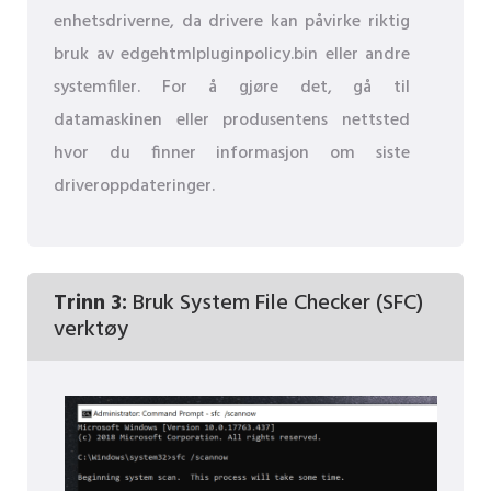
enhetsdriverne, da drivere kan påvirke riktig
bruk av edgehtmlpluginpolicy.bin eller andre
systemfiler. For å gjøre det, gå til
datamaskinen eller produsentens nettsted
hvor du finner informasjon om siste
driveroppdateringer.
Trinn 3:
Bruk System File Checker (SFC)
verktøy