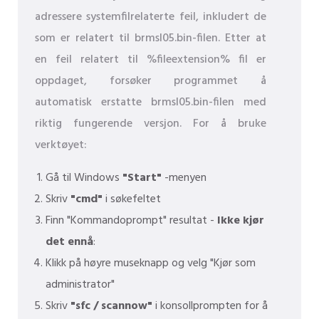
adressere systemfilrelaterte feil, inkludert de
som er relatert til brmsl05.bin-filen. Etter at
en feil relatert til %fileextension% fil er
oppdaget, forsøker programmet å
automatisk erstatte brmsl05.bin-filen med
riktig fungerende versjon. For å bruke
verktøyet:
Gå til Windows
"Start"
-menyen
Skriv
"cmd"
i søkefeltet
Finn "Kommandoprompt" resultat -
Ikke kjør
det ennå
:
Klikk på høyre museknapp og velg "Kjør som
administrator"
Skriv
"sfc / scannow"
i konsollprompten for å