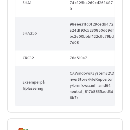
SHA1
74c325ba269cd263487
0
98eee31fc0f29cedb472
a24df93c5230850d69df
SHA256
bc2e00bbbf122c9c79bd
7d08
CRC32
76e510a7
C:\Windows\System32\D
riverStore\FileRepositor
Eksempel på
y\brmfcwia.inf_amd64_
filplassering
neutral_817b8835aed3d
6b7\