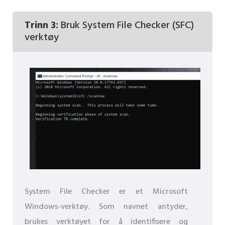
Trinn 3:
Bruk System File Checker (SFC)
verktøy
System File Checker er et Microsoft
Windows-verktøy. Som navnet antyder,
brukes verktøyet for å identifisere og