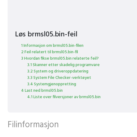
Løs brmsl05.bin-feil
1 Informasjon om brmsl05.bin-filen
2 Feil relatert til brmsl05.bin-fil
3 Hvordan fikse brmsl05.bin relaterte feil?
3.1 Skanner etter skadelig programvare
3.2 System og driveroppdatering
3.3 System File Checker-verktøyet
3.4 Systemgjenoppretting
4 Last ned brmsl05.bin
4.1 Liste over filversjoner av brmsl05.bin
Filinformasjon