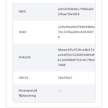
a1454193b6bc71966a93
MD5
2f6ae70e1d54
229e19ea965f99659bbe
SHA1
74c325ba269cd263487
0
98eee31fc0f29cedb472
a24df93c5230850d69df
SHA256
bc2e00bbbf122c9c79bd
7d08
CRC32
76e510a7
Eksempel på
---
filplassering