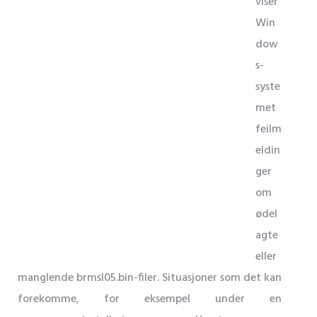
viser
Win
dow
s-
syste
met
feilm
eldin
ger
om
ødel
agte
eller
manglende brmsl05.bin-filer. Situasjoner som det kan
forekomme, for eksempel under en