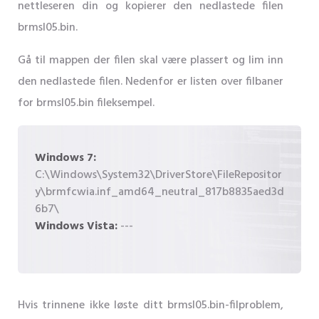
nettleseren din og kopierer den nedlastede filen
brmsl05.bin.
Gå til mappen der filen skal være plassert og lim inn
den nedlastede filen. Nedenfor er listen over filbaner
for brmsl05.bin fileksempel.
Windows 7:
C:\Windows\System32\DriverStore\FileRepositor
y\brmfcwia.inf_amd64_neutral_817b8835aed3d
6b7\
Windows Vista:
---
Hvis trinnene ikke løste ditt brmsl05.bin-filproblem,