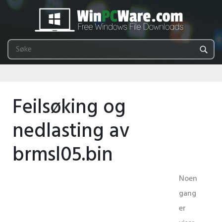
Feilsøking og
nedlasting av
brmsl05.bin
Noen
gang
er