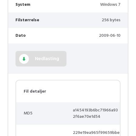
System
Windows 7
Filstørrelse
256 bytes
Dato
2009-06-10
Nedlasting
Fil detaljer
a1454193b6bc71966a93
MD5
2f6ae70e1d54
229e19ea965f99659bbe