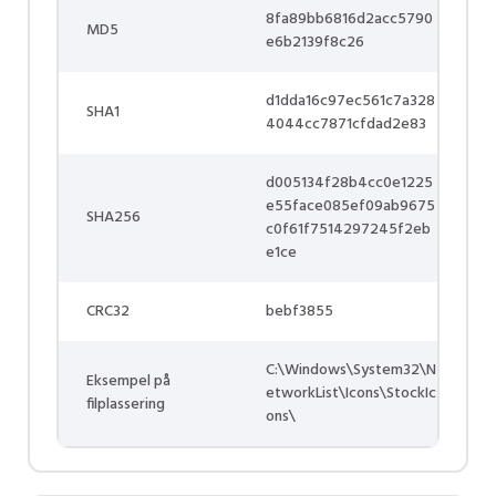
8fa89bb6816d2acc5790
MD5
e6b2139f8c26
d1dda16c97ec561c7a328
SHA1
4044cc7871cfdad2e83
d005134f28b4cc0e1225
e55face085ef09ab9675
SHA256
c0f61f7514297245f2eb
e1ce
CRC32
bebf3855
C:\Windows\System32\N
Eksempel på
etworkList\Icons\StockIc
filplassering
ons\