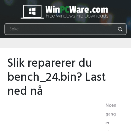
Slik reparerer du
bench_24.bin? Last
ned nå
Noen
gang
er