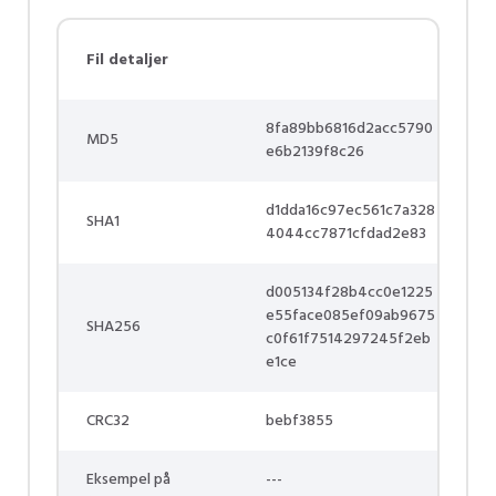
Fil detaljer
8fa89bb6816d2acc5790
MD5
e6b2139f8c26
d1dda16c97ec561c7a328
SHA1
4044cc7871cfdad2e83
d005134f28b4cc0e1225
e55face085ef09ab9675
SHA256
c0f61f7514297245f2eb
e1ce
CRC32
bebf3855
Eksempel på
---