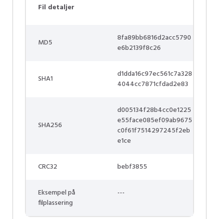
Fil detaljer
8fa89bb6816d2acc5790
MD5
e6b2139f8c26
d1dda16c97ec561c7a328
SHA1
4044cc7871cfdad2e83
d005134f28b4cc0e1225
e55face085ef09ab9675
SHA256
c0f61f7514297245f2eb
e1ce
CRC32
bebf3855
Eksempel på
---
filplassering