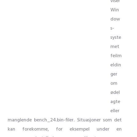
viser
Win
dow
s-
syste
met
feilm
eldin
ger
om
ødel
agte
eller
manglende bench_24.bin-filer. Situasjoner som det
kan forekomme, for eksempel under en