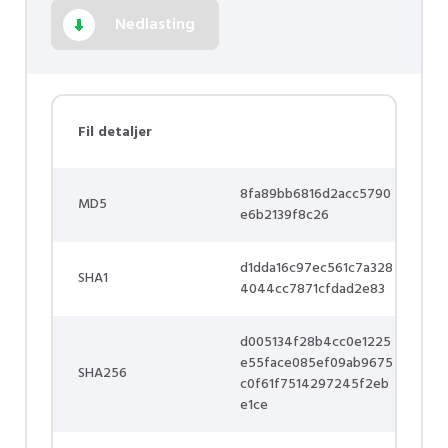
Nedlasting
Fil detaljer
8fa89bb6816d2acc5790
MD5
e6b2139f8c26
d1dda16c97ec561c7a328
SHA1
4044cc7871cfdad2e83
d005134f28b4cc0e1225
e55face085ef09ab9675
SHA256
c0f61f7514297245f2eb
e1ce