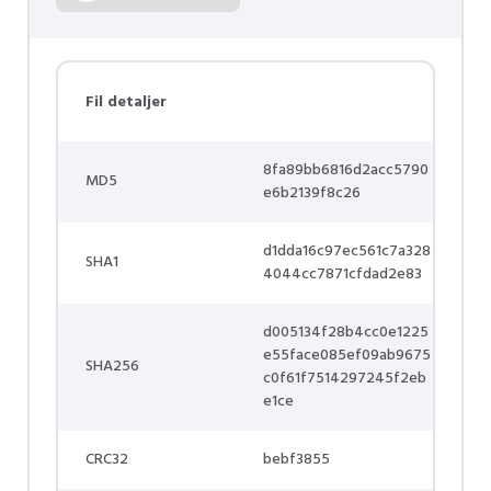
Fil detaljer
8fa89bb6816d2acc5790
MD5
e6b2139f8c26
d1dda16c97ec561c7a328
SHA1
4044cc7871cfdad2e83
d005134f28b4cc0e1225
e55face085ef09ab9675
SHA256
c0f61f7514297245f2eb
e1ce
CRC32
bebf3855