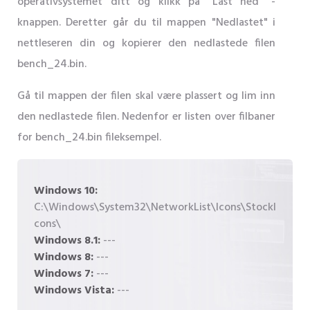
operativsystemet ditt og klikk på "Last ned" -
knappen. Deretter går du til mappen "Nedlastet" i
nettleseren din og kopierer den nedlastede filen
bench_24.bin.
Gå til mappen der filen skal være plassert og lim inn
den nedlastede filen. Nedenfor er listen over filbaner
for bench_24.bin fileksempel.
Windows 10:
C:\Windows\System32\NetworkList\Icons\StockI
cons\
Windows 8.1:
---
Windows 8:
---
Windows 7:
---
Windows Vista:
---