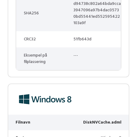
d94738c802a64bda9cca
3947096a97b4dac0573
SHA256
0bd55441ed552595422
103a9f
CRC32
51fb643d
Eksempel på
---
filplassering
Filnavn
DiskNVCache.adml