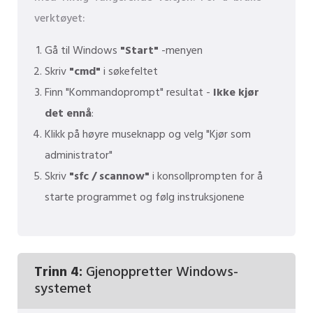
verktøyet:
Gå til Windows
"Start"
-menyen
Skriv
"cmd"
i søkefeltet
Finn "Kommandoprompt" resultat -
Ikke kjør
det ennå
:
Klikk på høyre museknapp og velg "Kjør som
administrator"
Skriv
"sfc / scannow"
i konsollprompten for å
starte programmet og følg instruksjonene
Trinn 4:
Gjenoppretter Windows-
systemet