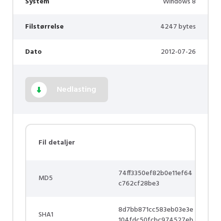
System
Windows 8
Filstørrelse
4247 bytes
Dato
2012-07-26
Nedlasting
Fil detaljer
74ff3350ef82b0e11ef64
MD5
c762cf28be3
8d7bb871cc583eb03e3e
SHA1
104fdc50fcbc974527eb