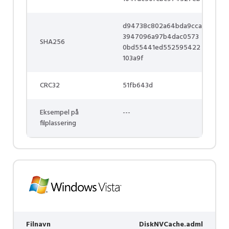
d94738c802a64bda9cca
3947096a97b4dac0573
SHA256
0bd55441ed552595422
103a9f
CRC32
51fb643d
Eksempel på
---
filplassering
Filnavn
DiskNVCache.adml