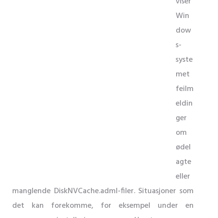
viser
Win
dow
s-
syste
met
feilm
eldin
ger
om
ødel
agte
eller
manglende DiskNVCache.adml-filer. Situasjoner som
det kan forekomme, for eksempel under en