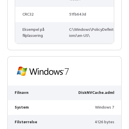
CRC32
51fb643d
Eksempel på
C:\Windows\PolicyDefinit
filplassering
ions\en-US\
Filnavn
DiskNVCache.adml
System
Windows 7
Filstørrelse
4126 bytes