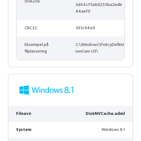
SHA256
3d44cf5a6d255ba2edb
44aef0
CRC32
393c94e9
Eksempel på
C:\Windows\PolicyDefinit
filplassering
ions\en-US\
Filnavn
DiskNVCache.adml
System
Windows 8.1