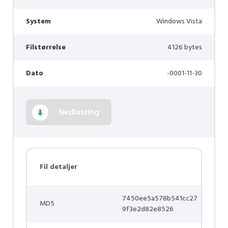
System
Windows Vista
Filstørrelse
4126 bytes
Dato
-0001-11-30
Nedlasting
Fil detaljer
7450ee5a578b541cc27
MD5
9f3e2d82e8526