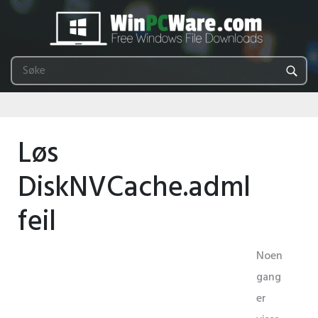
Løs
DiskNVCache.adml
feil
Noen
gang
er