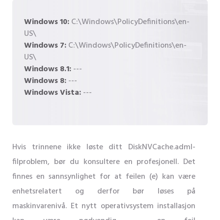
Windows 10:
C:\Windows\PolicyDefinitions\en-
US\
Windows 7:
C:\Windows\PolicyDefinitions\en-
US\
Windows 8.1:
---
Windows 8:
---
Windows Vista:
---
Hvis trinnene ikke løste ditt DiskNVCache.adml-
filproblem, bør du konsultere en profesjonell. Det
finnes en sannsynlighet for at feilen (e) kan være
enhetsrelatert og derfor bør løses på
maskinvarenivå. Et nytt operativsystem installasjon