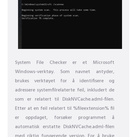
System File Checker er et Microsoft
Windows-verktøy. Som navnet antyder,
brukes verktøyet for å identifisere og
adressere systemfilrelaterte feil, inkludert de
som er relatert til DiskNVCache.adml-filen.
Etter at en feil relatert til %fileextension% fil
er oppdaget, forsøker programmet å
automatisk erstatte DiskNVCache.adml-filen
med riktig fungerende versjon. For å bruke