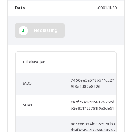
Dato
-0001-11-30
Nedlasting
Fil detaljer
7450ee5a578b541cc27
MD5
9f3e2d82e8526
ca7f79e134158a7625cd
SHA1
b2e851723791f0a3de61
8d5ce6854b9355050b3
d19fe19564736a854962