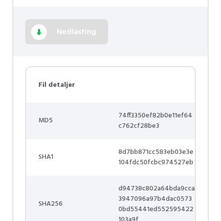
Nedlasting
Fil detaljer
74ff3350ef82b0e11ef64
MD5
c762cf28be3
8d7bb871cc583eb03e3e
SHA1
104fdc50fcbc974527eb
d94738c802a64bda9cca
3947096a97b4dac0573
SHA256
0bd55441ed552595422
103a9f