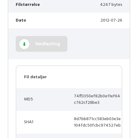
Filstørrelse
4247 bytes
Dato
2012-07-26
Nedlasting
Fil detaljer
74ff3350ef82b0e11ef64
MD5
c762cf28be3
8d7bb871cc583eb03e3e
SHA1
104fdc50fcbc974527eb