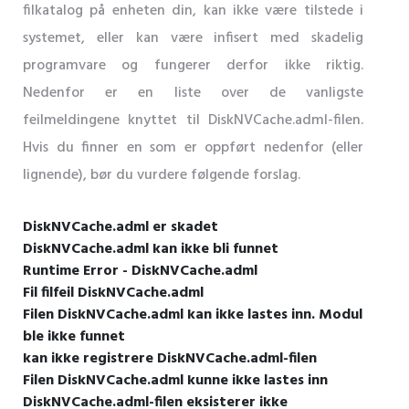
filkatalog på enheten din, kan ikke være tilstede i
systemet, eller kan være infisert med skadelig
programvare og fungerer derfor ikke riktig.
Nedenfor er en liste over de vanligste
feilmeldingene knyttet til DiskNVCache.adml-filen.
Hvis du finner en som er oppført nedenfor (eller
lignende), bør du vurdere følgende forslag.
DiskNVCache.adml er skadet
DiskNVCache.adml kan ikke bli funnet
Runtime Error - DiskNVCache.adml
Fil filfeil DiskNVCache.adml
Filen DiskNVCache.adml kan ikke lastes inn. Modul
ble ikke funnet
kan ikke registrere DiskNVCache.adml-filen
Filen DiskNVCache.adml kunne ikke lastes inn
DiskNVCache.adml-filen eksisterer ikke