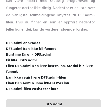
kan være infisert med skadelig programvare og
fungerer derfor ikke riktig. Nedenfor er en liste over
de vanligste feilmeldingene knyttet til DFS.adml-
filen. Hvis du finner en som er oppført nedenfor
(eller lignende), bør du vurdere følgende forslag.
DFS.adml er skadet
DFS.adml kan ikke bli funnet
Runtime Error - DFS.adml
Fil filfeil DFS.adml
Filen DFS.adml kan ikke lastes inn. Modul ble ikke
funnet
kan ikke registrere DFS.adml-filen
Filen DFS.adml kunne ikke lastes inn
DFS.adml-filen eksisterer ikke
DFS.adml