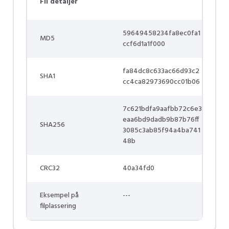
Fil detaljer
59649458234fa8ec0fa1
MD5
ccf6d1a1f000
fa84dc8c633ac66d93c2
SHA1
cc4ca82973690cc01b06
7c621bdfa9aafbb72c6e3
eaa6bd9dadb9b87b76ff
SHA256
3085c3ab85f94a4ba741
48b
CRC32
40a34fd0
Eksempel på
---
filplassering