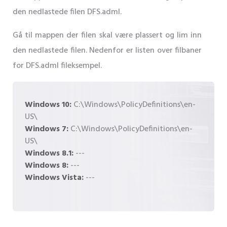
den nedlastede filen DFS.adml.
Gå til mappen der filen skal være plassert og lim inn
den nedlastede filen. Nedenfor er listen over filbaner
for DFS.adml fileksempel.
Windows 10:
C:\Windows\PolicyDefinitions\en-
US\
Windows 7:
C:\Windows\PolicyDefinitions\en-
US\
Windows 8.1:
---
Windows 8:
---
Windows Vista:
---