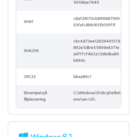
50138ae7640
c8af28170cb890887990
SHA1
03fafc8bb165fb591f1f
c6c4d73ee1265940517d
892e5db445809e6371e
SHA256
a0f17cf4b32c5d6dba80
b849c
CRC32
bbaa89c1
Eksempel på
C:\Windows\PolicyDefinit
filplassering
ions\en-US\