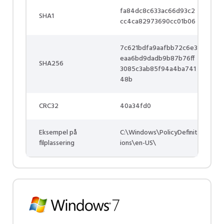
fa84dc8c633ac66d93c2
SHA1
cc4ca82973690cc01b06
7c621bdfa9aafbb72c6e3
eaa6bd9dadb9b87b76ff
SHA256
3085c3ab85f94a4ba741
48b
CRC32
40a34fd0
Eksempel på
C:\Windows\PolicyDefinit
filplassering
ions\en-US\