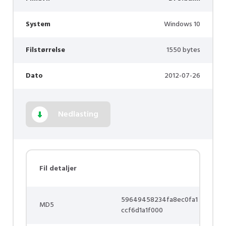
System
Windows 10
Filstørrelse
1550 bytes
Dato
2012-07-26
Nedlasting
Fil detaljer
59649458234fa8ec0fa1
MD5
ccf6d1a1f000