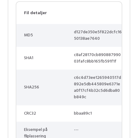
Fil detaljer
d127de350e5f822dcfc16
MD5
50138ae7640
c8af28170cb890887990
SHA1
03fafc8bb165fb591f1f
c6c4d73ee1265940517d
892e5db445809e6371e
SHA256
a0f17cf4b32c5d6dba80
b849c
CRC32
bbaa89c1
Eksempel på
---
filplassering