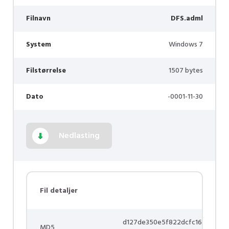
Filnavn
DFS.adml
System
Windows 7
Filstørrelse
1507 bytes
Dato
-0001-11-30
Nedlasting
Fil detaljer
d127de350e5f822dcfc16
MD5