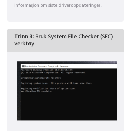
informasjon om siste driveroppdateringer.
Trinn 3:
Bruk System File Checker (SFC)
verktøy