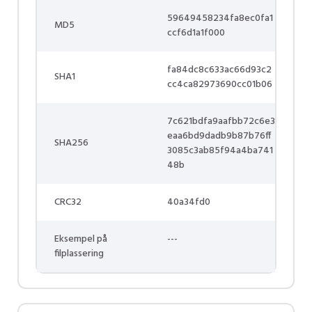
59649458234fa8ec0fa1
MD5
ccf6d1a1f000
fa84dc8c633ac66d93c2
SHA1
cc4ca82973690cc01b06
7c621bdfa9aafbb72c6e3
eaa6bd9dadb9b87b76ff
SHA256
3085c3ab85f94a4ba741
48b
CRC32
40a34fd0
Eksempel på
---
filplassering