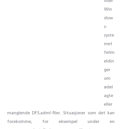
viser
Win
dow
s-
syste
met
feilm
eldin
ger
om
ødel
agte
eller
manglende DFS.adml-filer. Situasjoner som det kan
forekomme, for eksempel under en