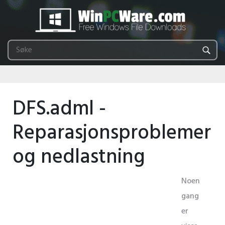
DFS.adml -
Reparasjonsproblemer
og nedlastning
Noen
gang
er