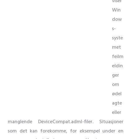
viser
Win
dow
s-
syste
met
feilm
eldin
ger
om
ødel
agte
eller
manglende DeviceCompat.adml-filer. Situasjoner
som det kan forekomme, for eksempel under en