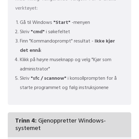
verktøyet:
Gå til Windows
"Start"
-menyen
Skriv
"cmd"
i søkefeltet
Finn "Kommandoprompt" resultat -
Ikke kjør
det ennå
:
Klikk på høyre museknapp og velg "Kjør som
administrator"
Skriv
"sfc / scannow"
i konsollprompten for å
starte programmet og følg instruksjonene
Trinn 4:
Gjenoppretter Windows-
systemet