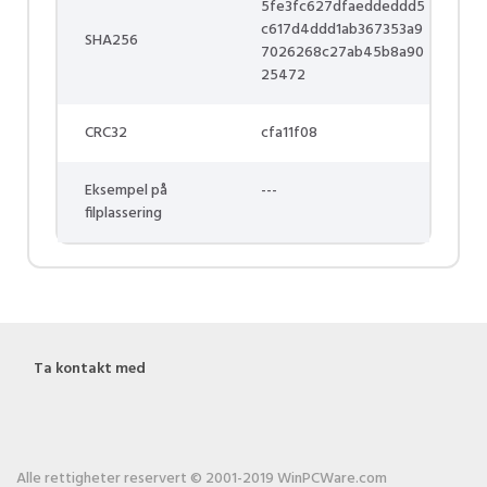
5fe3fc627dfaeddeddd5
c617d4ddd1ab367353a9
SHA256
7026268c27ab45b8a90
25472
CRC32
cfa11f08
Eksempel på
---
filplassering
Ta kontakt med
Alle rettigheter reservert © 2001-2019 WinPCWare.com