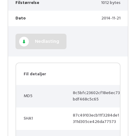
Filstørrelse
1012 bytes
Dato
2014-11-21
Nedlasting
Fil detaljer
8c5bfc23602cf18e6ec73
MD5
bdf468c5c65
87c49103ecb11f3284de1
SHA1
311d305ce426da77573