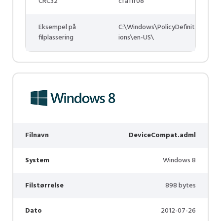
CRC32
cfa11f08
Eksempel på
C:\Windows\PolicyDefinit
filplassering
ions\en-US\
Filnavn
DeviceCompat.adml
System
Windows 8
Filstørrelse
898 bytes
Dato
2012-07-26