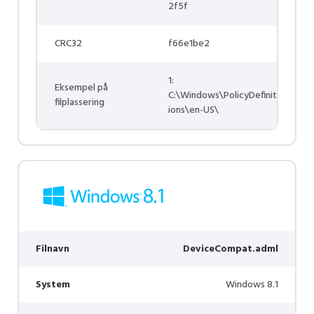
2f5f
CRC32
f66e1be2
1:
Eksempel på
C:\Windows\PolicyDefinit
filplassering
ions\en-US\
Filnavn
DeviceCompat.adml
System
Windows 8.1