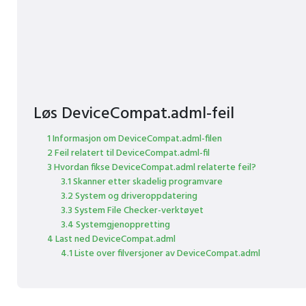
Løs DeviceCompat.adml-feil
1 Informasjon om DeviceCompat.adml-filen
2 Feil relatert til DeviceCompat.adml-fil
3 Hvordan fikse DeviceCompat.adml relaterte feil?
3.1 Skanner etter skadelig programvare
3.2 System og driveroppdatering
3.3 System File Checker-verktøyet
3.4 Systemgjenoppretting
4 Last ned DeviceCompat.adml
4.1 Liste over filversjoner av DeviceCompat.adml