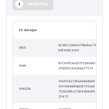
Nedlasting
Fil detaljer
8c5bfc23602cf18e6ec73
MD5
bdf468c5c65
87c49103ecb11f3284de1
SHA1
311d305ce426da77573
5fe3fc627dfaeddeddd5
c617d4ddd1ab367353a9
SHA256
7026268c27ab45b8a90
25472