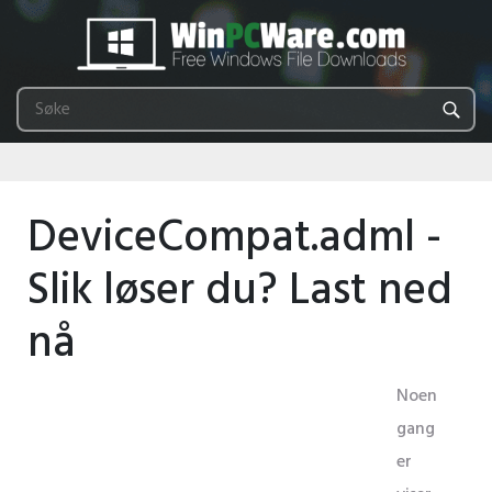
DeviceCompat.adml -
Slik løser du? Last ned
nå
Noen
gang
er