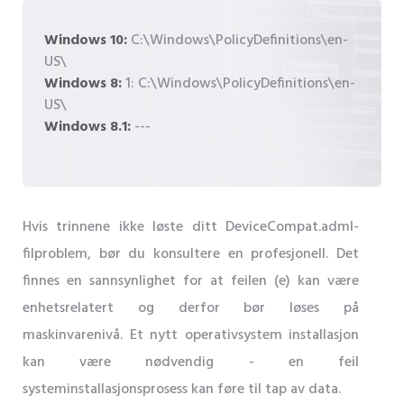
Windows 10:
C:\Windows\PolicyDefinitions\en-
US\
Windows 8:
1: C:\Windows\PolicyDefinitions\en-
US\
Windows 8.1:
---
Hvis trinnene ikke løste ditt DeviceCompat.adml-
filproblem, bør du konsultere en profesjonell. Det
finnes en sannsynlighet for at feilen (e) kan være
enhetsrelatert og derfor bør løses på
maskinvarenivå. Et nytt operativsystem installasjon
kan være nødvendig - en feil
systeminstallasjonsprosess kan føre til tap av data.