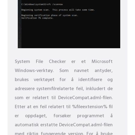
System File Checker er et Microsoft
Windows-verktøy. Som navnet antyder,
brukes verktøyet for å identifisere og
adressere systemfilrelaterte feil, inkludert de
som er relatert til DeviceCompat.adml-filen.
Etter at en feil relatert til %fileextension% fil
er oppdaget, forsøker programmet å
automatisk erstatte DeviceCompat.adml-filen
med riktig fungerende versjon. For å bruke