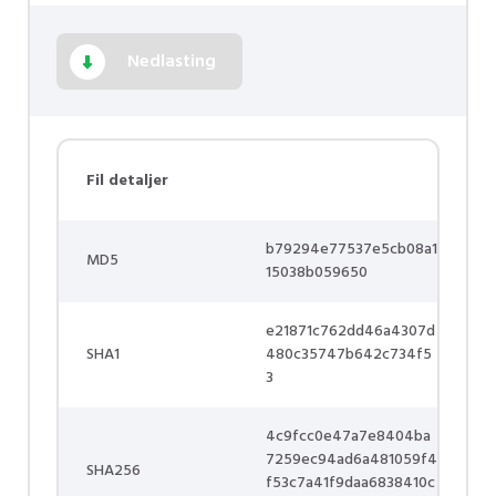
Nedlasting
Fil detaljer
b79294e77537e5cb08a1
MD5
15038b059650
e21871c762dd46a4307d
SHA1
480c35747b642c734f5
3
4c9fcc0e47a7e8404ba
7259ec94ad6a481059f4
SHA256
f53c7a41f9daa6838410c