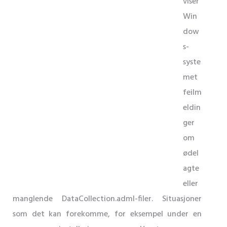
viser
Win
dow
s-
syste
met
feilm
eldin
ger
om
ødel
agte
eller
manglende DataCollection.adml-filer. Situasjoner
som det kan forekomme, for eksempel under en