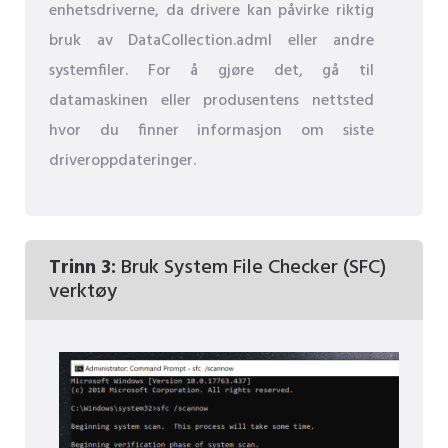
enhetsdriverne, da drivere kan påvirke riktig
bruk av DataCollection.adml eller andre
systemfiler. For å gjøre det, gå til
datamaskinen eller produsentens nettsted
hvor du finner informasjon om siste
driveroppdateringer.
Trinn 3:
Bruk System File Checker (SFC)
verktøy