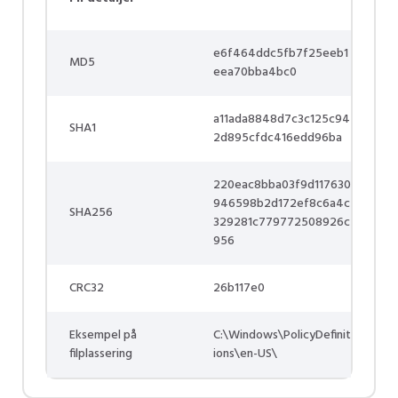
e6f464ddc5fb7f25eeb1
MD5
eea70bba4bc0
a11ada8848d7c3c125c94
SHA1
2d895cfdc416edd96ba
220eac8bba03f9d117630
946598b2d172ef8c6a4c
SHA256
329281c779772508926c
956
CRC32
26b117e0
Eksempel på
C:\Windows\PolicyDefinit
filplassering
ions\en-US\