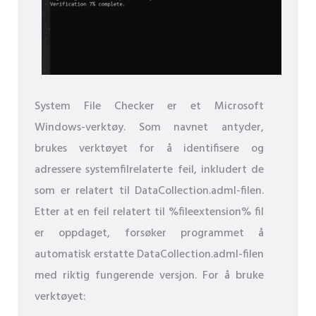
System File Checker er et Microsoft
Windows-verktøy. Som navnet antyder,
brukes verktøyet for å identifisere og
adressere systemfilrelaterte feil, inkludert de
som er relatert til DataCollection.adml-filen.
Etter at en feil relatert til %fileextension% fil
er oppdaget, forsøker programmet å
automatisk erstatte DataCollection.adml-filen
med riktig fungerende versjon. For å bruke
verktøyet: