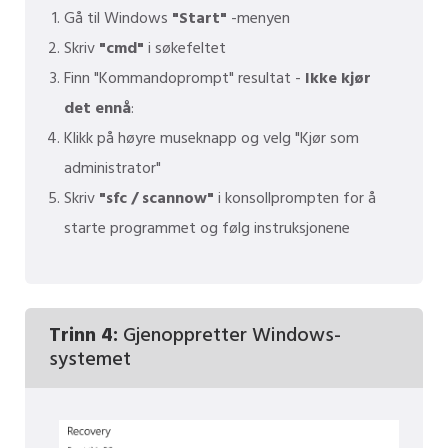
Gå til Windows
"Start"
-menyen
Skriv
"cmd"
i søkefeltet
Finn "Kommandoprompt" resultat -
Ikke kjør
det ennå
:
Klikk på høyre museknapp og velg "Kjør som
administrator"
Skriv
"sfc / scannow"
i konsollprompten for å
starte programmet og følg instruksjonene
Trinn 4:
Gjenoppretter Windows-
systemet